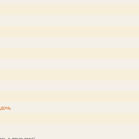
 дочь
ись с друзьями!