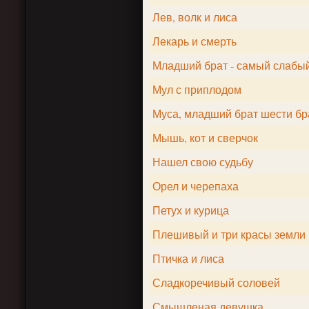
Лев, волк и лиса
Лекарь и смерть
Младший брат - самый слабы
Мул с приплодом
Муса, младший брат шести бр
Мышь, кот и сверчок
Нашел свою судьбу
Орел и черепаха
Петух и курица
Плешивый и три красы земли
Птичка и лиса
Сладкоречивый соловей
Смышленая девушка