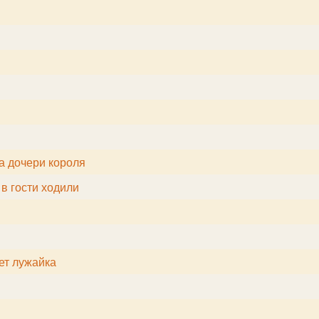
а дочери короля
 в гости ходили
еет лужайка