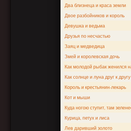
Два близнеца и краса земли
Двое разбойников и король
Девушка и ведьма
Друзья по несчастью
Заяц и медведица
Змей и королевская дочь
Как молодой рыбак женился н
Как солнце и луна друг к другу
Король и крестьянин-лекарь
Кот и мыши
Куда ногою ступит, там зелен
Курица, петух и лиса
Лев даривший золото