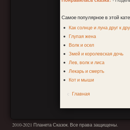
Самое популярное в этой кате
Как солнце и луна друг к дру
Глупая жена
Волк и осел
Змей и королевская дочь
Лев, волк и лиса
Лекарь и смерть
Кот и мыши
Главная
2010-2021 Планета Сказок. Все права защищены.