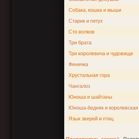
Собака, кошка и мыши
Старик и петух
Сто волков
Три брата
Три королевича и чудовище
Феничка
Хрустальная гора
Чангалоз
Юноша и шайтаны
Юноша-бедняк и королевская
Язык зверей и птиц
Понравилась сказка?
- Подел