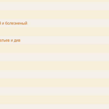
й и болезненый
атьев и див