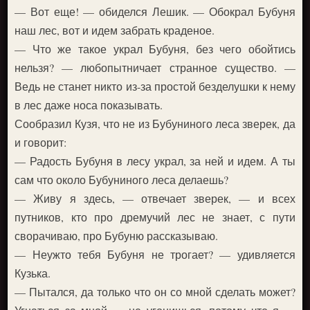
— Вот еще! — обиделся Лешик. — Обокрал Бубуня
наш лес, вот и идем забрать краденое.
— Что же такое украл Бубуня, без чего обойтись
нельзя? — любопытничает странное существо. —
Ведь не станет никто из-за простой безделушки к нему
в лес даже носа показывать.
Сообразил Кузя, что не из Бубуниного леса зверек, да
и говорит:
— Радость Бубуня в лесу украл, за ней и идем. А ты
сам что около Бубуниного леса делаешь?
— Живу я здесь, — отвечает зверек, — и всех
путников, кто про дремучий лес не знает, с пути
сворачиваю, про Бубуню рассказываю.
— Неужто тебя Бубуня не трогает? — удивляется
Кузька.
— Пытался, да только что он со мной сделать может?