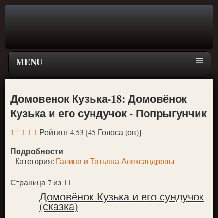
MENU
Главная страница
Домовенок Кузька-18: Домовёнок
Поиск
Кузька и его сундучок - Попрыгунчик
ПЕРЕЙТИ К ГЛАВНОМУ МЕНЮ СКАЗОК
1
1
1
1
1
Рейтинг 4.53 [45 Голоса (ов)]
Новое
Подробности
Популярное
Категория:
Галина и Татьяна Александровы
Страница 7 из 11
Домовёнок Кузька и его сундучок
(сказка)