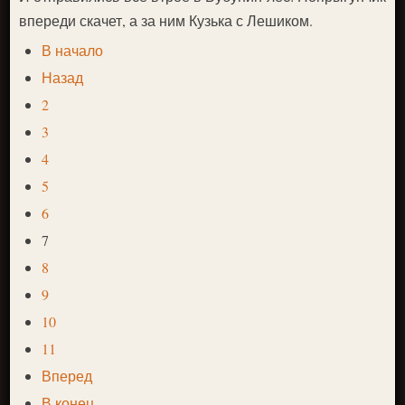
впереди скачет, а за ним Кузька с Лешиком.
В начало
Назад
2
3
4
5
6
7
8
9
10
11
Вперед
В конец