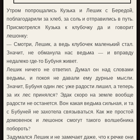
Утром попрощались Кузька и Лешик с Бередой,
поблагодарили за хлеб, за соль и отправились в путь.
Присмотрелся Кузька к клубочку да и говорит
лешонку:
— Смотри, Лешик, а ведь клубочек маленький стал.
Значит, не обманула нас ведьма — и вправду
недалеко где-то Бубуня живет.
Лешик ничего не ответил. Думал он над словами
ведьмы, и покоя не давали ему дурные мысли.
Значит, Бубуня один лес уже радости лишил, а теперь
за их лес принялся? Эдак скоро на земле вообще
радости не останется. Вон какая ведьма сильная, и та
с Бубуней не захотела связываться. Как же простой
домовенок и лешонок смогут такого волшебника
побороть?
Задумался Лешик и не замечает даже, что к речке они