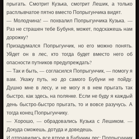
прыгать. Смотрит Кузька, смотрит Лешик, а только
расплывчатое пятно вместо Попрыгунчика видят.
— Молодчина! — похвалил Попрыгунчика Кузька. —
Раз не страшен тебе Бубуня, может, подскажешь нам
дорожку?
Призадумался Попрыгунчик, но его можно понять.
Уйдет он в лес, кто тогда будет вместо него об
опасности путников предупреждать?
— Так и быть, — согласился Попрыгунчик, — помогу я
вам. Укажу путь, но до самого Бубуни не пойду.
Душно мне в лесу, и не могу я в нем прыгать так
быстро, как здесь, на полянке. Если не буду я каждый
день быстро-быстро прыгать, то и вовсе разучусь. А
тогда конец Попрыгунчику.
— Хорошо, — обрадовались Кузька с Лешиком. —
Докуда сможешь, дотуда и доведешь.
И отправились все втрое в Бубунин лес: Попрыгунчик