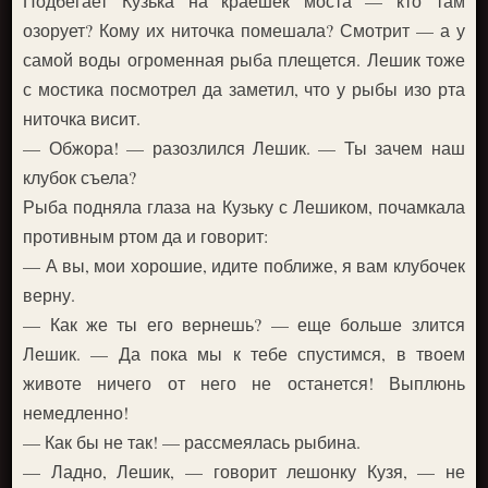
Подбегает Кузька на краешек моста — кто там
озорует? Кому их ниточка помешала? Смотрит — а у
самой воды огроменная рыба плещется. Лешик тоже
с мостика посмотрел да заметил, что у рыбы изо рта
ниточка висит.
— Обжора! — разозлился Лешик. — Ты зачем наш
клубок съела?
Рыба подняла глаза на Кузьку с Лешиком, почамкала
противным ртом да и говорит:
— А вы, мои хорошие, идите поближе, я вам клубочек
верну.
— Как же ты его вернешь? — еще больше злится
Лешик. — Да пока мы к тебе спустимся, в твоем
животе ничего от него не останется! Выплюнь
немедленно!
— Как бы не так! — рассмеялась рыбина.
— Ладно, Лешик, — говорит лешонку Кузя, — не