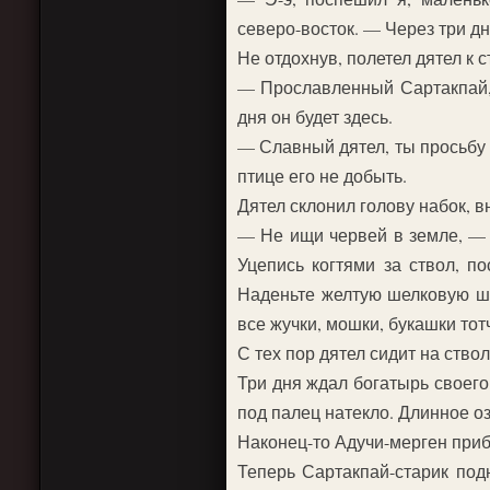
северо-восток. — Через три дн
Не отдохнув, полетел дятел к 
— Прославленный Сартакпай, 
дня он будет здесь.
— Славный дятел, ты просьбу 
птице его не добыть.
Дятел склонил голову набок, 
— Не ищи червей в земле, — с
Уцепись когтями за ствол, по
Наденьте желтую шелковую шу
все жучки, мошки, букашки тотч
С тех пор дятел сидит на ствол
Три дня ждал богатырь своего
под палец натекло. Длинное о
Наконец-то Адучи-мерген приб
Теперь Сартакпай-старик под