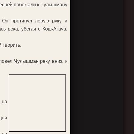
 песней побежали к Чулышману
. Он протянул левую руку и
ь река, убегая с Кош-Агача,
 творить.
повел Чулышман-реку вниз, к
 на
дня
 на