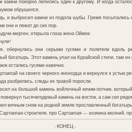
 и камни покорно лепились один к другому. И когда остало
 шумом обрушился.
дь, и выбросил камни из подола шубы. Гремя посыпались о
ам они и лежат до сих пор.
Адучи-мерген, открыла глаза жена Оймок:
нули!
ая, обернулись они серыми гусями и полетели вдоль 
й богатырь. Этот камень упал на Курайской степи, там он 
мок остались гусями навечно.
ртакпай на своего черного иноходца и вернулся к устью ре
да разбрелись, следы их травой поросли.
осил на большой камень войлочный кечим-потник, который
к повернул тысячепудовый камень на восток, а сам сел рядо
почил вечным сном на родной земле прославленный богатырь
 Сартакпая-строителя, про Сартакпая — хозяина молний, пр
- КОНЕЦ -