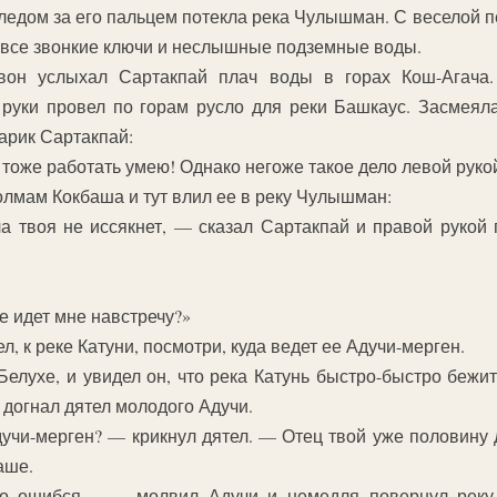
 следом за его пальцем потекла река Чулышман. С веселой
, все звонкие ключи и неслышные подземные воды.
звон услыхал Сартакпай плач воды в горах Кош-Агача
руки провел по горам русло для реки Башкаус. Засмеялас
тарик Сартакпай:
 тоже работать умею! Однако негоже такое дело левой рукой
олмам Кокбаша и тут влил ее в реку Чулышман:
а твоя не иссякнет, — сказал Сартакпай и правой рукой 
е идет мне навстречу?»
, к реке Катуни, посмотри, куда ведет ее Адучи-мерген.
Белухе, и увидел он, что река Катунь быстро-быстро бежит
 догнал дятел молодого Адучи.
учи-мерген? — крикнул дятел. — Отец твой уже половину 
аше.
ко ошибся… — молвил Адучи и немедля повернул реку