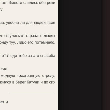
стал! Вместе слились обе реки
у.
ша, удобна ли для людей твоя
го гнулись от страха: о людях
онду-туу. Лицо его потемнело,
уто? Люди тебе за это спасиба
 сил.
 медную трехгранную стрелу.
зился в берег Катуни и до сих
ет и