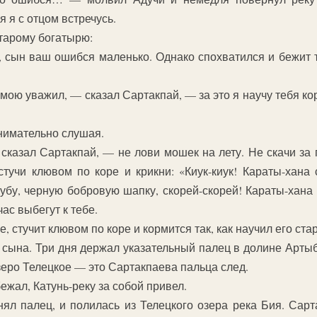
я я с отцом встречусь.
старому богатырю:
сын ваш ошибся маленько. Однако спохватился и бежит те
мою уважил, — сказал Сартакпай, — за это я научу тебя ко
внимательно слушая.
казал Сартакпай, — не лови мошек на лету. Не скачи за 
стучи клювом по коре и крикни: «Киук-киук! Караты-хана 
бу, черную бобровую шапку, скорей-скорей! Караты-хана 
ас выбегут к тебе.
е, стучит клювом по коре и кормится так, как научил его ста
 сына. Три дня держал указательный палец в долине Арты
зеро Телецкое — это Сартакпаева пальца след.
ежал, Катунь-реку за собой привел.
нял палец, и полилась из Телецкого озера река Бия. Сар