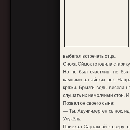
выбегал встречать отца.
Сноха Оймок готовила старику
Но не был счастлив, не был
камнями алтайских рек. Напр
кряжи. Брызги воды висели на
слушать их немолчный стон. И
Позвал он своего сына:
— Ты, Адучи-мерген сынок, иди
Улукёль.
Приехал Сартакпай к озеру, с