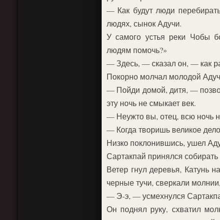
— Как будут люди перебирать
людях, сынок Адучи.
У самого устья реки Чобы б
людям помочь?»
— Здесь, — сказал он, — как р
Покорно молчал молодой Адучи.
— Пойди домой, дитя, — позвол
эту ночь не смыкает век.
— Неужто вы, отец, всю ночь н
— Когда творишь великое дело,
Низко поклонившись, ушел Аду
Сартакпай принялся собирать 
Ветер гнул деревья, Катунь н
черные тучи, сверкали молнии,
— Э-э, — усмехнулся Сартакп
Он поднял руку, схватил мо