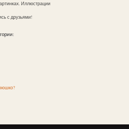
картинках. Иллюстрации
ись с друзьями!
гории:
брюшко?