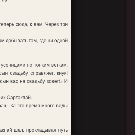
перь сюда, к вам. Через три
рм добывать там, где ни одной
гусеницами по тонким веткам.
сын свадьбу справляет, киук!
сын вас на свадьбу зовет!» И
рик Сартакпай.
баш. За это время много воды
такпай шел, прокладывая путь