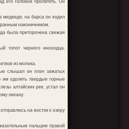
ад его головой пролететь. Он
а медведя, на барса он ходил
игранным наконечником.
егда была приторочена свежая
ый топот черного иноходца,
итков из молока.
чью слышал он плач зажатых
о им одолеть твердые горные
лезы алтайских рек, устал он
ому океану.
 отправлюсь на восток к озеру
 указательным пальцем правой