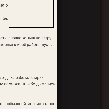
ил о
«Как
ости, словно камыш на ветру.
аженья к моей работе, пусть в
 отдыха работал старик.
чу осколков, в небе дымились
ете пойманной молнии старик