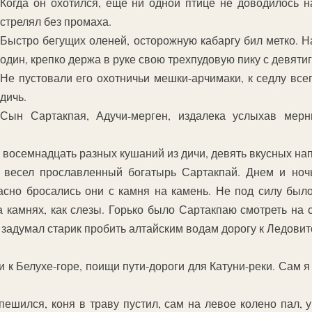
Когда он охотился, еще ни одной птице не доводилось н
стрелял без промаха.
Быстро бегущих оленей, осторожную кабаргу бил метко. Н
один, крепко держа в руке свою трехпудовую пику с девят
Не пустовали его охотничьи мешки-арчимаки, к седлу вс
дичь.
Сын Сартакпая, Адучи-мерген, издалека услыхав мерн
 восемнадцать разных кушаний из дичи, девять вкусных нап
 весел прославленный богатырь Сартакпай. Днем и но
асно бросались они с камня на камень. Не под силу был
 камнях, как слезы. Горько было Сартакпаю смотреть на с
 задумал старик пробить алтайским водам дорогу к Ледовит
 к Белухе-горе, поищи пути-дороги для Катуни-реки. Сам я
пешился, коня в траву пустил, сам на левое колено пал,