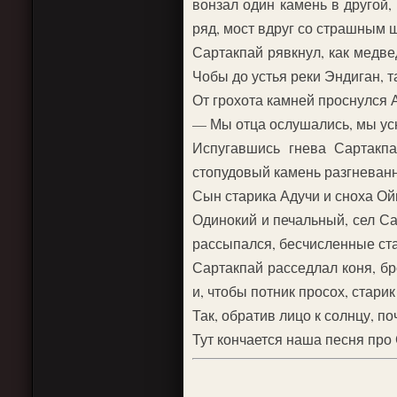
вонзал один камень в другой,
ряд, мост вдруг со страшным
Сартакпай рявкнул, как медве
Чобы до устья реки Эндиган, т
От грохота камней проснулся 
— Мы отца ослушались, мы ус
Испугавшись гнева Сартакп
стопудовый камень разгневанны
Сын старика Адучи и сноха Ой
Одинокий и печальный, сел Са
рассыпался, бесчисленные ста
Сартакпай расседлал коня, бр
и, чтобы потник просох, стари
Так, обратив лицо к солнцу, 
Тут кончается наша песня про