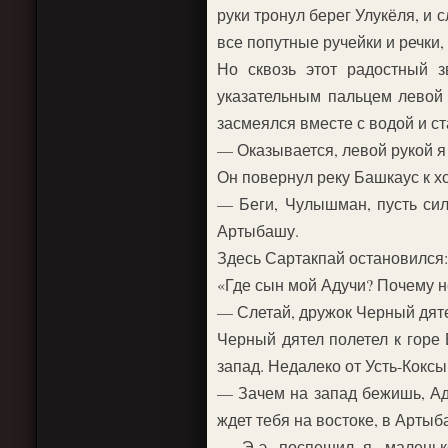
руки тронул берег Улукёля, и
все попутные ручейки и речки
Но сквозь этот радостный 
указательным пальцем левой 
засмеялся вместе с водой и с
— Оказывается, левой рукой я
Он повернул реку Башкаус к х
— Беги, Чулышман, пусть сил
Артыбашу.
Здесь Сартакпай остановился:
«Где сын мой Адучи? Почему н
— Слетай, дружок Черный дятел
Черный дятел полетел к горе 
запад. Недалеко от Усть-Коксы
— Зачем на запад бежишь, Ад
ждет тебя на востоке, в Артыб
— Э-э, поспешил я, малень