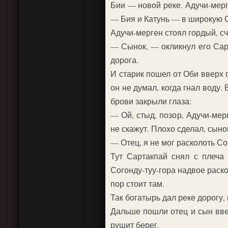
Бии — новой реке. Адучи-мерг
— Бия и Катунь — в широкую О
Адучи-мерген стоял гордый, с
— Сынок, — окликнул его Сарт
дорога.
И старик пошел от Оби вверх п
он не думал, когда гнал воду.
брови закрыли глаза:
— Ой, стыд, позор, Адучи-мер
не скажут. Плохо сделал, сыно
— Отец, я не мог расколоть Со
Тут Сартакпай снял с плеча 
Согонду-туу-гора надвое раско
пор стоит там.
Так богатырь дал реке дорогу, 
Дальше пошли отец и сын ввер
рушит берег.