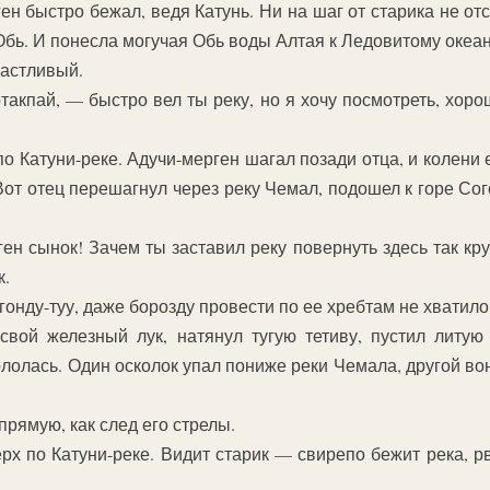
ен быстро бежал, ведя Катунь. Ни на шаг от старика не от
бь. И понесла могучая Обь воды Алтая к Ледовитому океан
частливый.
акпай, — быстро вел ты реку, но я хочу посмотреть, хоро
о Катуни-реке. Адучи-мерген шагал позади отца, и колени е
 Вот отец перешагнул через реку Чемал, подошел к горе Сог
ген сынок! Зачем ты заставил реку повернуть здесь так кр
к.
гонду-туу, даже борозду провести по ее хребтам не хватило
свой железный лук, натянул тугую тетиву, пустил литую
лолась. Один осколок упал пониже реки Чемала, другой вон
прямую, как след его стрелы.
х по Катуни-реке. Видит старик — свирепо бежит река, рв