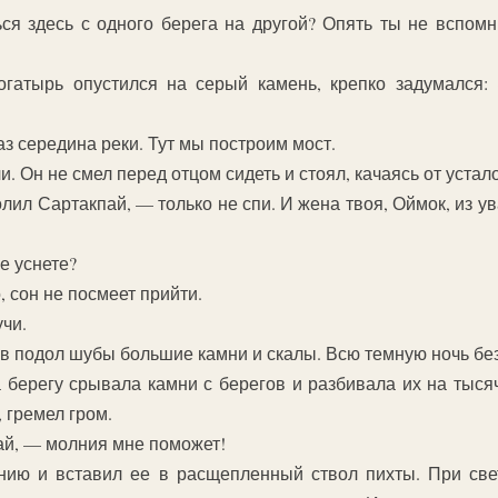
ся здесь с одного берега на другой? Опять ты не вспомн
огатырь опустился на серый камень, крепко задумался: 
аз середина реки. Тут мы построим мост.
 Он не смел перед отцом сидеть и стоял, качаясь от устал
ил Сартакпай, — только не спи. И жена твоя, Оймок, из ув
е уснете?
 сон не посмеет прийти.
чи.
в подол шубы большие камни и скалы. Всю темную ночь без
а берегу срывала камни с берегов и разбивала их на тыся
 гремел гром.
ай, — молния мне поможет!
лнию и вставил ее в расщепленный ствол пихты. При св