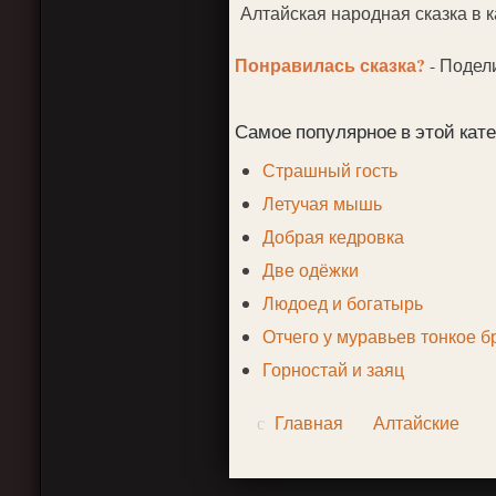
Алтайская народная сказка в 
Понравилась сказка?
- Подел
Самое популярное в этой кате
Страшный гость
Летучая мышь
Добрая кедровка
Две одёжки
Людоед и богатырь
Отчего у муравьев тонкое 
Горностай и заяц
Главная
Алтайские