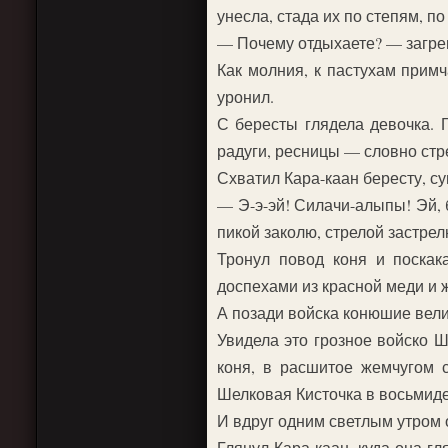
унесла, стада их по степям, п
— Почему отдыхаете? — загрем
Как молния, к пастухам примч
уронил.
С бересты глядела девочка. 
радуги, ресницы — словно стре
Схватил Кара-каан бересту, сун
— Э-э-эй! Силачи-алыпы! Эй, 
пикой заколю, стрелой застрел
Тронул повод коня и поскак
доспехами из красной меди и 
А позади войска конюшие вели 
Увидела это грозное войско Ш
коня, в расшитое жемчугом с
Шелковая Кисточка в восьмид
И вдруг одним светлым утром 
Глянул Кара-каан, куда она г