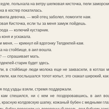
едле, полыхала на ветру шелковая кисточка, пели заморски
ка в костер покатилась.
ила девочка, — мой отец заболел, помогите нам.
овая Кисточка, если ты за меня замуж пойдешь.
рода — колючий кустарник.
 коня и ускакала.
и меня, — крикнул ей вдогонку Телдекпей-кам.
 на стойбище, в аил вошла.
? — спрашивает мать.
декпей-старик будет здесь.
ли, в стойбище люди молока еще не заквасили, в котлах 
или, как послышался топот копыт, это скакал широкий, как
я под уздцы взяли, стремя поддержали.
, кам спешился, ни с кем не поздоровавшись, в аил во
 красную колдовскую шапку, кожаный бубен с медными гла
, бубен повесили на деревянный гвоздь, под бубном зажг