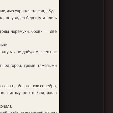
ик, чью справляете свадьбу?
л, но увидел бересту и плеть
ягоды черемухи, брови — две
выл:
вочку мы не добудем, всех вас
тыри-герои, гремя тяжелыми
 села на белого, как серебро,
ая, никому не отвечая, жила
кочила.
озьей шубе, вывернутой мехом