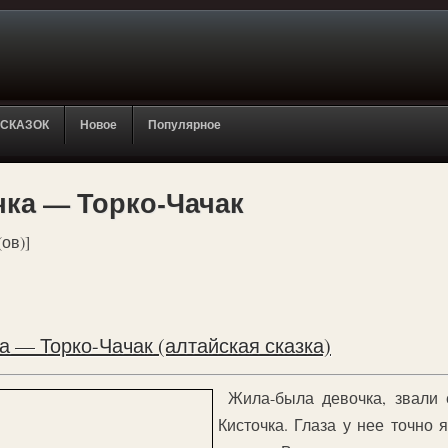
 СКАЗОК
Новое
Популярное
ка — Торко-Чачак
(ов)]
 — Торко-Чачак (алтайская сказка)
Жила-была девочка, звали
Кисточка. Глаза у нее точно