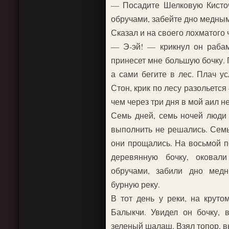
— Посадите Шелковую Кисточ
обручами, забейте дно медным
Сказал и на своего лохматого 
— Э-эй! — крикнул он рабам
принесет мне большую бочку. 
а сами бегите в лес. Плач у
Стон, крик по лесу разольетс
чем через три дня в мой аил н
Семь дней, семь ночей люди
выполнить не решались. Семь
они прощались. На восьмой п
деревянную бочку, оковал
обручами, забили дно мед
бурную реку.
В тот день у реки, на круто
Балыкчи. Увидел он бочку, 
зеленый шалаш. Взял топор, в