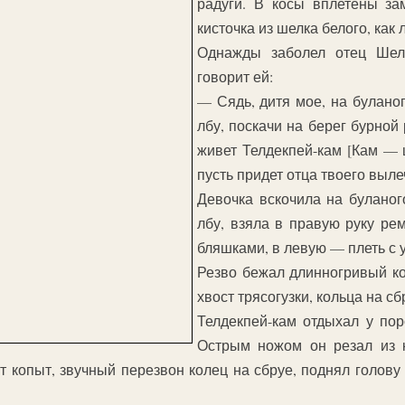
радуги. В косы вплетены за
кисточка из шелка белого, как 
Однажды заболел отец Шелк
говорит ей:
— Сядь, дитя мое, на буланог
лбу, поскачи на берег бурной
живет Телдекпей-кам [Кам — 
пусть придет отца твоего выле
Девочка вскочила на буланог
лбу, взяла в правую руку р
бляшками, в левую — плеть с 
Резво бежал длинногривый кон
хвост трясогузки, кольца на с
Телдекпей-кам отдыхал у пор
Острым ножом он резал из к
т копыт, звучный перезвон колец на сбруе, поднял голову