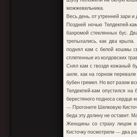
можжевельника.
Весь день, от утренней зари и 
Поздней ночью Телдекпей-кам
бахромой стеклянных бус. Два
трепыхались, как два крыла. 
поднял кам с белой кошмы св
сплетенные из колдовских трав
Снял кам с гвоздя кожаный б
аиле, как на горном перевале
бубен гремел. Но вот разом вс
Телдекпей-кам опустился на 
берестяного подноса сердце ко
— Прогоните Шелковую Кисточку
беда эту долину не оставит. М
Женщины со страху лицом вн
Кисточку посмотрели — два ра