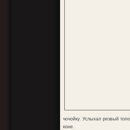
чочойку. Услыхал резвый топо
коне.