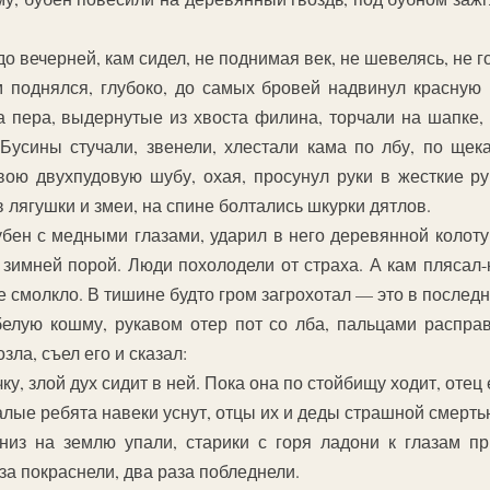
до вечерней, кам сидел, не поднимая век, не шевелясь, не г
 поднялся, глубоко, до самых бровей надвинул красную 
 пера, выдернутые из хвоста филина, торчали на шапке, 
Бусины стучали, звенели, хлестали кама по лбу, по щека
ою двухпудовую шубу, охая, просунул руки в жесткие р
 лягушки и змеи, на спине болтались шкурки дятлов.
убен с медными глазами, ударил в него деревянной колот
 зимней порой. Люди похолодели от страха. А кам плясал
е смолкло. В тишине будто гром загрохотал — это в последни
белую кошму, рукавом отер пот со лба, пальцами расправ
зла, съел его и сказал:
, злой дух сидит в ней. Пока она по стойбищу ходит, отец 
алые ребята навеки уснут, отцы их и деды страшной смерть
из на землю упали, старики с горя ладони к глазам 
за покраснели, два раза побледнели.