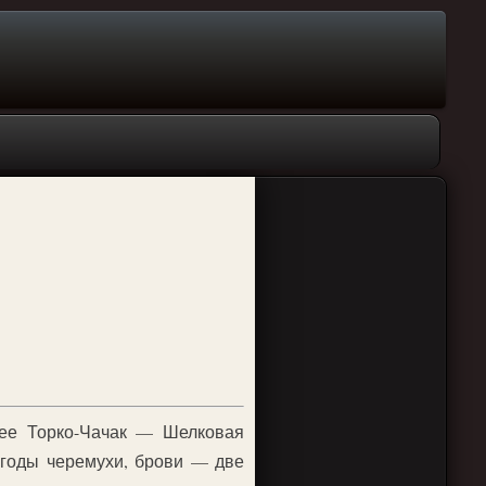
 ее Торко-Чачак — Шелковая
 ягоды черемухи, брови — две