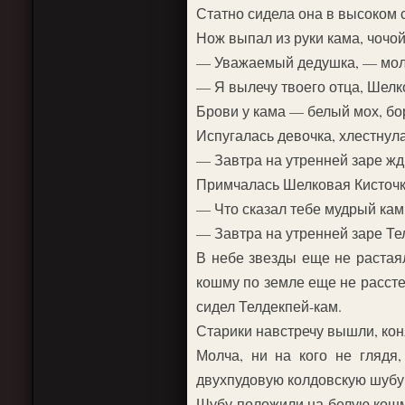
Статно сидела она в высоком с
Нож выпал из руки кама, чочой
— Уважаемый дедушка, — молв
— Я вылечу твоего отца, Шелк
Брови у кама — белый мох, бо
Испугалась девочка, хлестнула
— Завтра на утренней заре жд
Примчалась Шелковая Кисточка
— Что сказал тебе мудрый кам
— Завтра на утренней заре Тел
В небе звезды еще не растая
кошму по земле еще не расстел
сидел Телдекпей-кам.
Старики навстречу вышли, кон
Молча, ни на кого не глядя
двухпудовую колдовскую шубу,
Шубу положили на белую кошму