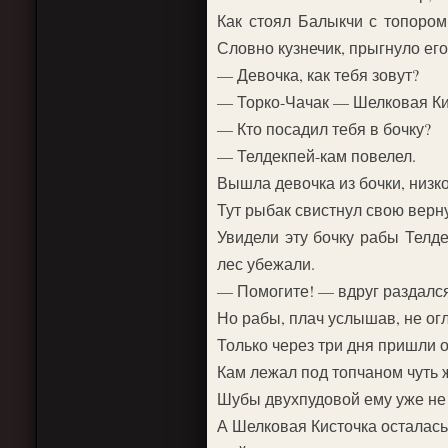
Как стоял Балыкчи с топором 
Словно кузнечик, прыгнуло его
— Девочка, как тебя зовут?
— Торко-Чачак — Шелковая Ки
— Кто посадил тебя в бочку?
— Телдекпей-кам повелел.
Вышла девочка из бочки, низк
Тут рыбак свистнул свою верну
Увидели эту бочку рабы Телде
лес убежали.
— Помогите! — вдруг раздался 
Но рабы, плач услышав, не огл
Только через три дня пришли о
Кам лежал под топчаном чуть 
Шубы двухпудовой ему уже не 
А Шелковая Кисточка осталась