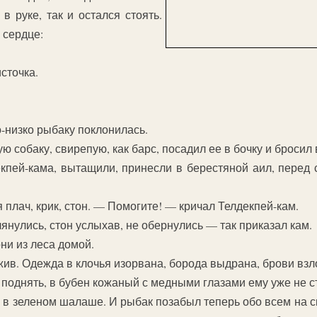
в руке, так и остался стоять.
 сердце:
сточка.
о-низко рыбаку поклонилась.
ю собаку, свирепую, как барс, посадил ее в бочку и бросил 
кпей-кама, вытащили, принесли в берестяной аил, перед 
плач, крик, стон. — Помогите! — кричал Телдекпей-кам.
янулись, стон услыхав, не обернулись — так приказал кам.
ни из леса домой.
жив. Одежда в клочья изорвана, борода выдрана, брови вз
поднять, в бубен кожаный с медными глазами ему уже не ст
 в зеленом шалаше. И рыбак позабыл теперь обо всем на св