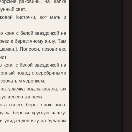
морские раковины, на шапке
лунный свет.
овой Кисточки, вот мать и
о коня с белой звездочкой на
 реки к берестяному аилу. Там
шаман.]. Попроси, позови ею,
чит.
о коня с белой звездочкой на
еменный повод с серебряными
узорчатым черенком.
ь, уздечка подскакивала, как
бруе весело звенели.
ога своего берестяною аила.
уска березы круглую чашку-
 и увидал девочку на буланом