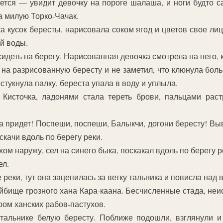
нется — увидит девочку на пороге шалаша, и ноги будто с
на милую Торко-Чачак.
а кусок бересты, нарисовала соком ягод и цветов свое лиц
ой воды.
идеть на берегу. Нарисованная девочка смотрела на него, 
а разрисованную бересту и не заметил, что клюнула боль
 стукнула палку, береста упала в воду и уплыла.
Кисточка, ладонями стала тереть брови, пальцами раст
да придет! Поспеши, поспеши, Балыкчи, догони бересту! В
скачи вдоль по берегу реки.
м наружу, сел на синего быка, поскакал вдоль по берегу р
ел.
 реки, тут она зацепилась за ветку тальника и повисла над 
тойбище грозного хана Кара-каана. Бесчисленные стада, не
ром ханских рабов-пастухов.
тальнике белую бересту. Поближе подошли, взглянули и