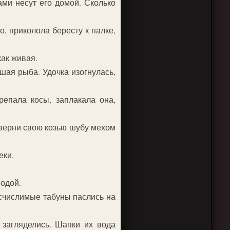
ами несут его домой. Сколько
о, приколола бересту к палке,
как живая.
шая рыба. Удочка изогнулась,
репала косы, заплакала она,
ыверни свою козью шубу мехом
еки.
водой.
исчислимые табуны паслись на
 загляделись. Шапки их вода