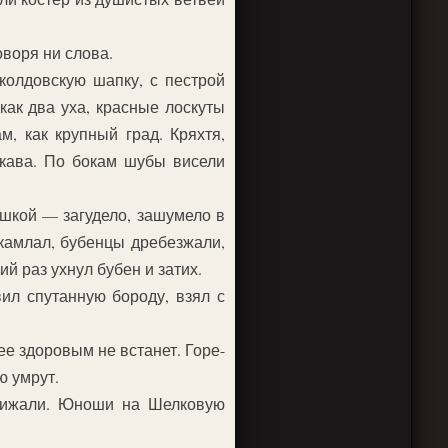
оворя ни слова.
колдовскую шапку, с пестрой
как два уха, красные лоскуты
м, как крупный град. Кряхтя,
укава. По бокам шубы висели
ушкой — загудело, зашумело в
-камлал, бубенцы дребезжали,
й раз ухнул бубен и затих.
ил спутанную бороду, взял с
ее здоровым не встанет. Горе-
ю умрут.
прижали. Юноши на Шелковую