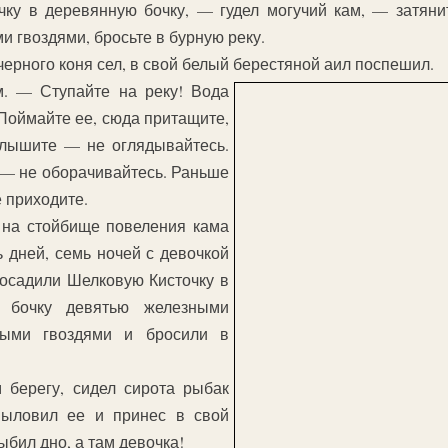
ку в деревянную бочку, — гудел могучий кам, — затяни
и гвоздями, бросьте в бурную реку.
черного коня сел, в свой белый берестяной аил поспешил.
. — Ступайте на реку! Вода
Поймайте ее, сюда притащите,
слышите — не оглядывайтесь.
я — не оборачивайтесь. Раньше
е приходите.
 на стойбище повеления кама
 дней, семь ночей с девочкой
осадили Шелковую Кисточку в
и бочку девятью железными
ными гвоздями и бросили в
м берегу, сидел сирота рыбак
выловил ее и принес в свой
ыбил дно, а там девочка!