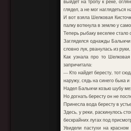
выйдет на тропу к реке, огля
глядел, а не мог наглядеться 
И вот взяла Шелковая Кисточк
палку воткнула в землю у сам
Теперь рыбаку веселее стало с
Загляделся однажды Балыкчи н
словно лук, рванулась из руки,
Как узнала про то Шелковая 
запричитала:
— Кто найдет бересту, тот сю
наружу, сядь на синего быка и 
Надел Балыкчи козью шубу мехо
Но догнать бересту он не посп
Принесла вода бересту в устье
Здесь, у реки, раскинулось с
бескрайних лугах под присмот
Увидели пастухи на красном 