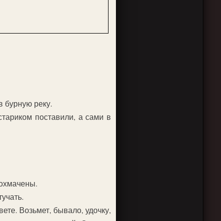
в бурную реку.
стариком поставили, а сами в
лохмачены.
учать.
ете. Возьмет, бывало, удочку,