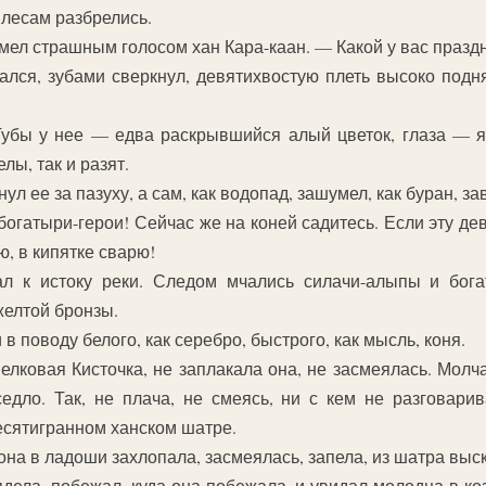
о лесам разбрелись.
ел страшным голосом хан Кара-каан. — Какой у вас праздн
ался, зубами сверкнул, девятихвостую плеть высоко подня
Губы у нее — едва раскрывшийся алый цветок, глаза — 
лы, так и разят.
ул ее за пазуху, а сам, как водопад, зашумел, как буран, за
богатыри-герои! Сейчас же на коней садитесь. Если эту де
ю, в кипятке сварю!
ал к истоку реки. Следом мчались силачи-алыпы и бога
желтой бронзы.
в поводу белого, как серебро, быстрого, как мысль, коня.
елковая Кисточка, не заплакала она, не засмеялась. Молча
едло. Так, не плача, не смеясь, ни с кем не разговарив
есятигранном ханском шатре.
она в ладоши захлопала, засмеялась, запела, из шатра выс
лядела, побежал, куда она побежала, и увидал молодца в к