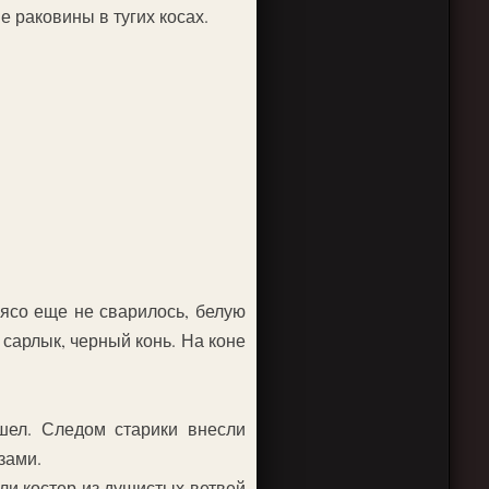
е раковины в тугих косах.
мясо еще не сварилось, белую
 сарлык, черный конь. На коне
шел. Следом старики внесли
зами.
ли костер из душистых ветвей