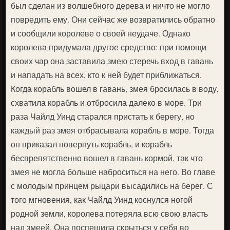
был сделан из волшебного дерева и ничто не могло
повредить ему. Они сейчас же возвратились обратно
и сообщили королеве о своей неудаче. Однако
королева придумала другое средство: при помощи
своих чар она заставила змею стеречь вход в гавань
и нападать на всех, кто к ней будет приближаться.
Когда корабль вошел в гавань, змея бросилась в воду,
схватила корабль и отбросила далеко в море. Три
раза Чайлд Уинд старался пристать к берегу, но
каждый раз змея отбрасывала корабль в море. Тогда
он приказал повернуть корабль, и корабль
беспрепятственно вошел в гавань кормой, так что
змея не могла больше наброситься на него. Во главе
с молодым принцем рыцари высадились на берег. С
того мгновения, как Чайлд Уинд коснулся ногой
родной земли, королева потеряла всю свою власть
над змеей. Она поспешила скрыться у себя во