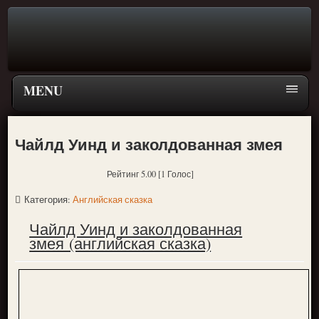
MENU
Главная страница
Чайлд Уинд и заколдованная змея
Поиск
Рейтинг 5.00 [1 Голос]
ПЕРЕЙТИ К ГЛАВНОМУ МЕНЮ СКАЗОК
Категория:
Английская сказка
Новое
Чайлд Уинд и заколдованная
Популярное
змея (английская сказка)