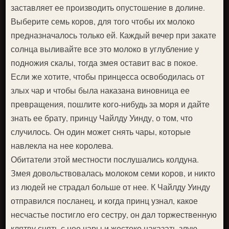
заставляет ее производить опустошение в долине.
Выберите семь коров, для того чтобы их молоко
предназначалось только ей. Каждый вечер при закате
солнца выливайте все это молоко в углубление у
подножия скалы, тогда змея оставит вас в покое.
Если же хотите, чтобы принцесса освободилась от
злых чар и чтобы была наказана виновница ее
превращения, пошлите кого-нибудь за моря и дайте
знать ее брату, принцу Чайлду Уинду, о том, что
случилось. Он один может снять чары, которые
навлекла на нее королева.
Обитатели этой местности послушались колдуна.
Змея довольствовалась молоком семи коров, и никто
из людей не страдал больше от нее. К Чайлду Уинду
отправился посланец, и когда принц узнал, какое
несчастье постигло его сестру, он дал торжественную
клятву снять с нее чары и жестоко наказать злую