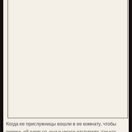
Когда ее прислужницы вошли в ее комнату, чтобы
помочь ей одеться, они в ужасе отступили, так как