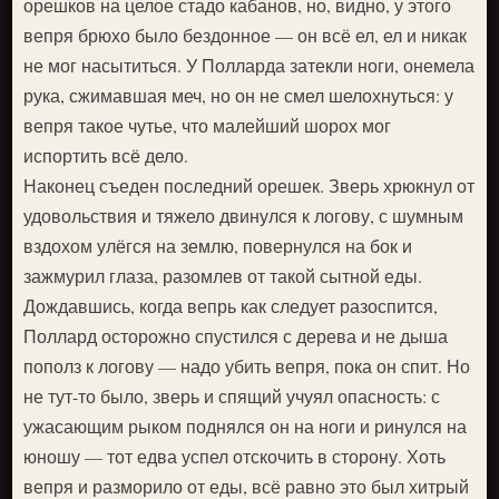
орешков на целое стадо кабанов, но, видно, у этого
вепря брюхо было бездонное — он всё ел, ел и никак
не мог насытиться. У Полларда затекли ноги, онемела
рука, сжимавшая меч, но он не смел шелохнуться: у
вепря такое чутье, что малейший шорох мог
испортить всё дело.
Наконец съеден последний орешек. Зверь хрюкнул от
удовольствия и тяжело двинулся к логову, с шумным
вздохом улёгся на землю, повернулся на бок и
зажмурил глаза, разомлев от такой сытной еды.
Дождавшись, когда вепрь как следует разоспится,
Поллард осторожно спустился с дерева и не дыша
пополз к логову — надо убить вепря, пока он спит. Но
не тут-то было, зверь и спящий учуял опасность: с
ужасающим рыком поднялся он на ноги и ринулся на
юношу — тот едва успел отскочить в сторону. Хоть
вепря и разморило от еды, всё равно это был хитрый