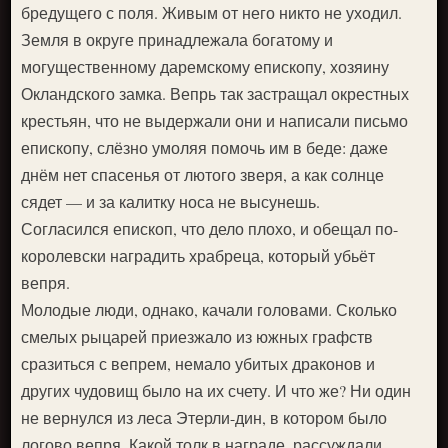
бредущего с поля. Живым от него никто не уходил.
Земля в округе принадлежала богатому и
могущественному даремскому епископу, хозяину
Окландского замка. Вепрь так застращал окрестных
крестьян, что не выдержали они и написали письмо
епископу, слёзно умоляя помочь им в беде: даже
днём нет спасенья от лютого зверя, а как солнце
сядет — и за калитку носа не высунешь.
Согласился епископ, что дело плохо, и обещал по-
королевски наградить храбреца, который убьёт
вепря.
Молодые люди, однако, качали головами. Сколько
смелых рыцарей приезжало из южных графств
сразиться с вепрем, немало убитых драконов и
других чудовищ было на их счету. И что же? Ни один
не вернулся из леса Этерли-дин, в котором было
логово вепря. Какой толк в награде, рассуждали