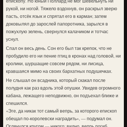
епископу. Но юный Поллард не мог шевельнуть ни
рукой, ни ногой. Тяжело вздохнув, он раскрыл зверю
пасть, отсёк язык и спрятал его в карман; затем
доковылял до зарослей папоротника, зарылся в
пожухлую зелень, свернулся калачиком и тотчас
уснул.
Спал он весь день. Сон его был так крепок, что не
пробудило его ни пение птиц в кронах над головой, ни
кролики, шуршащие совсем рядом, ни лисица,
кравшаяся мимо на своих бархатных подушечках.
Не слышал он всадника, который скакал после
полудня как раз вдоль этой опушки. Увидев огромного
кабана, лежащего неподвижно, он подъехал ближе и
спешился.
«Эге, да никак тот самый вепрь, за которого епископ
обещал по-королевски наградить», — подумал он.
Оглянулся кругом — никого: видно, вепрь погиб,