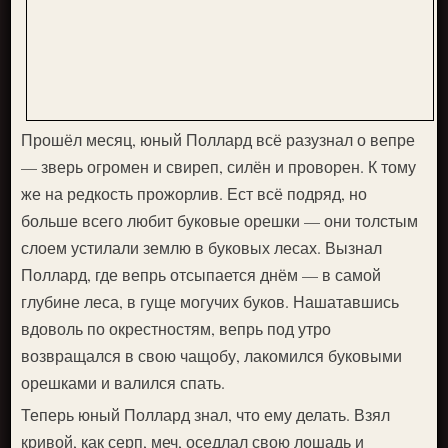
Прошёл месяц, юный Поллард всё разузнал о вепре
— зверь огромен и свиреп, силён и проворен. К тому
же на редкость прожорлив. Ест всё подряд, но
больше всего любит буковые орешки — они толстым
слоем устилали землю в буковых лесах. Вызнал
Поллард, где вепрь отсыпается днём — в самой
глубине леса, в гуще могучих буков. Нашатавшись
вдоволь по окрестностям, вепрь под утро
возвращался в свою чащобу, лакомился буковыми
орешками и валился спать.
Теперь юный Поллард знал, что ему делать. Взял
кривой, как серп, меч, оседлал свою лошадь и