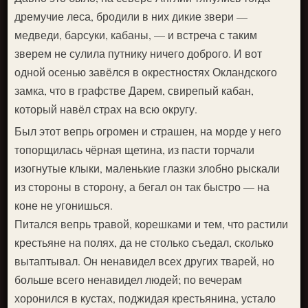
дремучие леса, бродили в них дикие звери —
медведи, барсуки, кабаны, — и встреча с таким
зверем не сулила путнику ничего доброго. И вот
одной осенью завёлся в окрестностях Окландского
замка, что в графстве Дарем, свирепый кабан,
который навёл страх на всю округу.
Был этот вепрь огромен и страшен, на морде у него
топорщилась чёрная щетина, из пасти торчали
изогнутые клыки, маленькие глазки злобно рыскали
из стороны в сторону, а бегал он так быстро — на
коне не угонишься.
Питался вепрь травой, корешками и тем, что растили
крестьяне на полях, да не столько съедал, сколько
вытаптывал. Он ненавидел всех других тварей, но
больше всего ненавидел людей; по вечерам
хоронился в кустах, поджидая крестьянина, устало