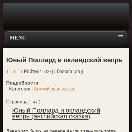
MENU
Главная страница
Юный Поллард и окландский вепрь
Поиск
1
1
1
1
1
Рейтинг 5.00 [2 Голоса (ов)]
ПЕРЕЙТИ К ГЛАВНОМУ МЕНЮ СКАЗОК
Подробности
Новое
Категория:
Английская сказка
Популярное
Страница 1 из 2
Юный Поллард и окландский
вепрь (английская сказка)
Давно это было, на севере Англии тянулись тогда