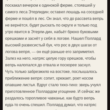
поскакал вечером к одинокой ферме, стоявшей у
самого леса Этерлидин; оставил лошадь на соседней
ферме и пошёл в лес. Он знал, что до рассвета вепрь
не вернётся, будет рыскать по округе и только под
утро явится в Этерли-дин, набьёт брюхо буковыми
орешками и заснёт у себя в логове. Нашел Поллард
высокий развесистый бук, что рос в двух шагах от
логова вепря, — он ещё раньше его заприметил.
Залез на него, натряс целую гору орешков, чтобы
вепрь налопался до отвала и поскорее заснул.
Чуть только забрезжило на востоке, послышалось
приближение вепря: сопит, хрюкает, роет носом
опавшие листья. Вдруг стало тихо-тихо: зверь учуял
приготовленное Поллардом угощение. И сейчас же
раздалось торопливое чавканье, как будто вепрь
куда-то очень спешил. Поллард думал, что натряс