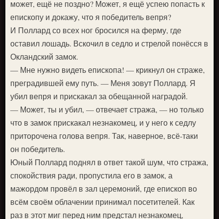
может, ещё не поздно? Может, я ещё успею попасть к
епископу и докажу, что я победитель вепря?
И Поллард со всех ног бросился на ферму, где
оставил лошадь. Вскочил в седло и стрелой понёсся в
Окландский замок.
— Мне нужно видеть епископа! — крикнул он страже,
преградившей ему путь. — Меня зовут Поллард. Я
убил вепря и прискакал за обещанной наградой.
— Может, ты и убил, — отвечает стража, — но только
что в замок прискакал незнакомец, и у него к седлу
приторочена голова вепря. Так, наверное, всё-таки
он победитель.
Юный Поллард поднял в ответ такой шум, что стража,
спокойствия ради, пропустила его в замок, а
мажордом провёл в зал церемоний, где епископ во
всём своём облачении принимал посетителей. Как
раз в этот миг перед ним предстал незнакомец,