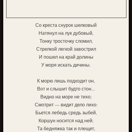
Со креста снурок шелковый
Натянул на лук дубовый,
Тонку тросточку сломил,
Стрелкой легкой завострил
И пошел на край долины
У моря искать дичины.
К морю лишь подходит он,
Вот и слышит будто стон...
Видно на море не тихо;
Смотрит — видит дело лихо:
Бьется лебедь средь зыбей,
Коршун носится над ней;
Та бедняжка так и плещет,