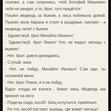
положи, а сам схоронись, чтоб Котофей Иванович
тебя не увидел, а то, брат, туго придётся!
Пошёл медведь за быком, а лиса побежала домой.
Принёс волк барана и стоит в раздумье; смотрит - и
медведь лезет с быком.
- Здравствуй, брат Михайло Иваныч!
- Здравствуй, брат Левон! Что, не видал лисицы с
мужем?
- Нет, брат, давно дожидаюсь.
- Ступай, зови.
- Нет, не пойду, Михайло Иваныч! Сам иди, ты
посмелей меня.
- Нет, брат Левон, и я не пойду.
Вдруг откуда ни взялся - бежит заяц. Медведь как
крикнет на него:
- Поди-ка сюда, косой! Заяц испугался, прибежал.
- Ну что, косой пострел, знаешь, где живёт лисица?