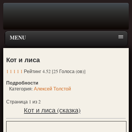
MENU
Главная страница
Кот и лиса
Поиск
1
1
1
1
1
Рейтинг 4.52 [25 Голоса (ов)]
ПЕРЕЙТИ К ГЛАВНОМУ МЕНЮ СКАЗОК
Подробности
Новое
Категория:
Алексей Толстой
Популярное
Страница 1 из 2
Кот и лиса (сказка)