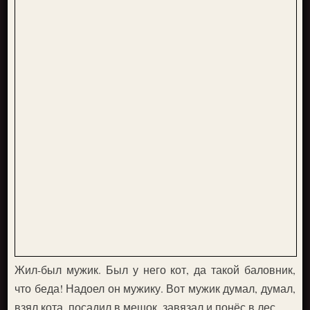
Жил-был мужик. Был у него кот, да такой баловник,
что беда! Надоел он мужику. Вот мужик думал, думал,
взял кота, посадил в мешок, завязал и понёс в лес.