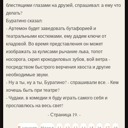
блестящими глазами на друзей, спрашивал: а ему что
делать?
Буратино сказал:
- Артемон будет заведовать бутафорией и
театральными костюмами, ему дадим ключи от
кладовой. Во время представления он может
изображать за кулисами рычание льва, топот
носорога, скрип крокодиловых зубов, вой ветра -
посредством быстрого верчения хвоста и другие
необходимые звуки.
- Ну а ты, ну а ты, Буратино? - спрашивали все. - Кем
хочешь быть при театре?
- Чудаки, в комедии я буду играть самого себя и
прославлюсь на весь свет!
- Страница 19. -
В начало
Назад
11
12
13
14
15
16
17
18