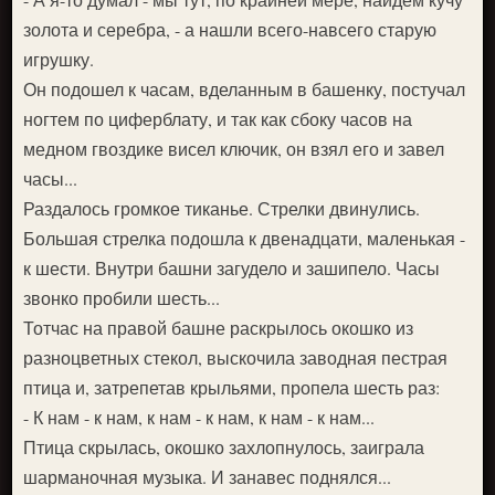
золота и серебра, - а нашли всего-навсего старую
игрушку.
Он подошел к часам, вделанным в башенку, постучал
ногтем по циферблату, и так как сбоку часов на
медном гвоздике висел ключик, он взял его и завел
часы...
Раздалось громкое тиканье. Стрелки двинулись.
Большая стрелка подошла к двенадцати, маленькая -
к шести. Внутри башни загудело и зашипело. Часы
звонко пробили шесть...
Тотчас на правой башне раскрылось окошко из
разноцветных стекол, выскочила заводная пестрая
птица и, затрепетав крыльями, пропела шесть раз:
- К нам - к нам, к нам - к нам, к нам - к нам...
Птица скрылась, окошко захлопнулось, заиграла
шарманочная музыка. И занавес поднялся...