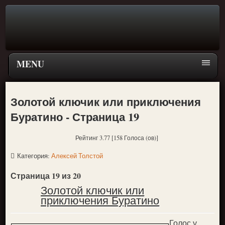
MENU
Главная страница
Золотой ключик или приключения
Поиск
Буратино - Страница 19
ПЕРЕЙТИ К ГЛАВНОМУ МЕНЮ СКАЗОК
Рейтинг 3.77 [158 Голоса (ов)]
Новое
Категория:
Алексей Толстой
Популярное
Страница 19 из 20
Золотой ключик или
приключения Буратино
Голос у