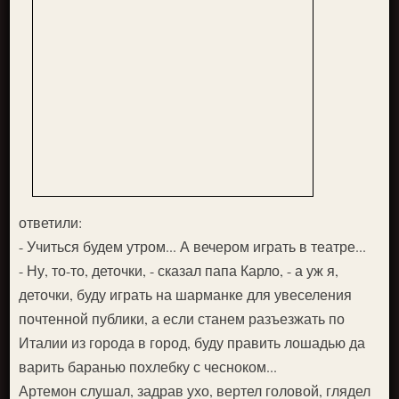
ответили:
- Учиться будем утром... А вечером играть в театре...
- Ну, то-то, деточки, - сказал папа Карло, - а уж я,
деточки, буду играть на шарманке для увеселения
почтенной публики, а если станем разъезжать по
Италии из города в город, буду править лошадью да
варить баранью похлебку с чесноком...
Артемон слушал, задрав ухо, вертел головой, глядел