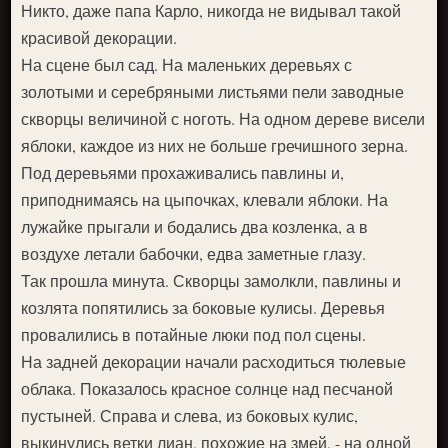
Никто, даже папа Карло, никогда не видывал такой
красивой декорации.
На сцене был сад. На маленьких деревьях с
золотыми и серебряными листьями пели заводные
скворцы величиной с ноготь. На одном дереве висели
яблоки, каждое из них не больше гречишного зерна.
Под деревьями прохаживались павлины и,
приподнимаясь на цыпочках, клевали яблоки. На
лужайке прыгали и бодались два козленка, а в
воздухе летали бабочки, едва заметные глазу.
Так прошла минута. Скворцы замолкли, павлины и
козлята попятились за боковые кулисы. Деревья
провалились в потайные люки под пол сцены.
На задней декорации начали расходиться тюлевые
облака. Показалось красное солнце над песчаной
пустыней. Справа и слева, из боковых кулис,
выкинулись ветки лиан, похожие на змей, - на одной