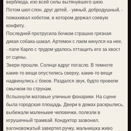
верблюда, изо всей силы вытянувшего шею.
Потом шел слон, друг детей, - умный, добродушный, -
помахивал хоботом, в котором держал соевую
конфету.
Последней протрусила бочком страшно грязная
дикая собака-шакал. Артемон с лаем кинулся на нее,
- папе Карло с трудом удалось оттащить его за хвост
от сцены.
Звери прошли. Солнце вдруг погасло. В темноте
какие-то вещи опустились сверху, какие-то вещи
надвинулись с боков. Раздался звук, будто провели
смычком по струнам.
Вспыхнули матовые уличные фонарики. На сцене
была городская площадь. Двери в домах раскрылись,
выбежали маленькие человечки, полезли в
игрушечный трамвай. Кондуктор зазвонил,
вагоновожатый завертел ручку, мальчишка живо