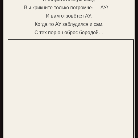
Вы крикните только погромче: — АУ! —
И вам отзовётся АУ.
Когда-то АУ заблудился и сам.
С тех пор он оброс бородой…