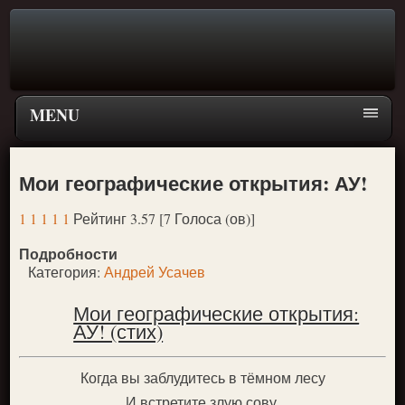
MENU
Главная страница
Мои географические открытия: АУ!
Поиск
1
1
1
1
1
Рейтинг 3.57 [7 Голоса (ов)]
ПЕРЕЙТИ К ГЛАВНОМУ МЕНЮ СКАЗОК
Подробности
Новое
Категория:
Андрей Усачев
Популярное
Мои географические открытия:
АУ! (стих)
Когда вы заблудитесь в тёмном лесу
И встретите злую сову,