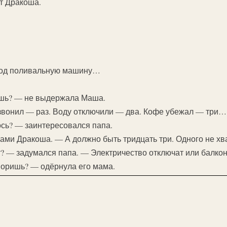
т Дракоша.
 под поливальную машину…
ешь? — не выдержала Маша.
азвонил — раз. Воду отключили — два. Кофе убежал — три…
ось? — заинтересовался папа.
ами Дракоша. — А должно быть тридцать три. Одного не хва
т? — задумался папа. — Электричество отключат или балкон
воришь? — одёрнула его мама.