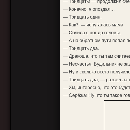
— Тридцать! — продолжил счё
— Конечно, я опоздал…
— Тридцать один.
— Как?! — испугалась мама.
— Облила с ног до головы.
— А на обратном пути попал
— Тридцать два.
— Дракоша, что ты там счита
— Несчастья. Будильник не з
— Ну и сколько всего получил
— Тридцать два, — развёл лап
— Хм, интересно, что это буде
— Серёжа! Ну что ты такое го