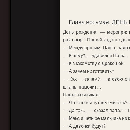
Глава восьмая. ДЕ
День рождения — мероприяти
разговор с Пашей задолго до н
— Между прочим, Паша, надо п
— К чему? — удивился Паша.
— К знакомству с Дракошей.
— А зачем их готовить?
— Как — зачем? — в свою оче
штаны намочит…
Паша захихикал.
— Что это вы тут веселитесь? 
— Да так… — сказал папа. — Го
— Макс и четыре мальчика из к
— А девочки будут?