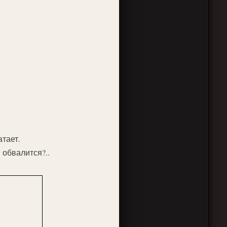
тает.
 обвалится?..