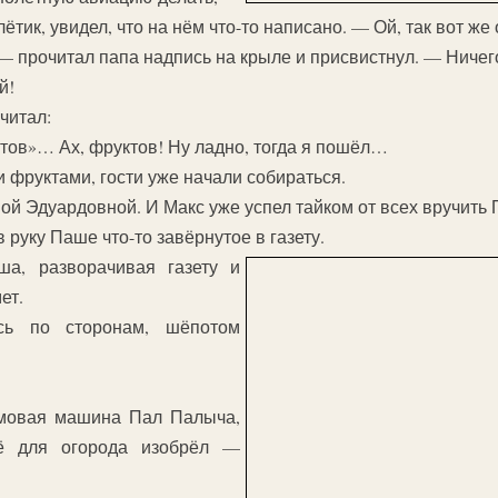
ётик, увидел, что на нём что-то написано. — Ой, так вот же
прочитал папа надпись на крыле и присвистнул. — Ничего 
й!
читал:
тов»… Ах, фруктов! Ну ладно, тогда я пошёл…
и фруктами, гости уже начали собираться.
 Эдуардовной. И Макс уже успел тайком от всех вручить 
 руку Паше что-то завёрнутое в газету.
а, разворачивая газету и
ет.
ь по сторонам, шёпотом
мовая машина Пал Палыча,
 для огорода изобрёл —