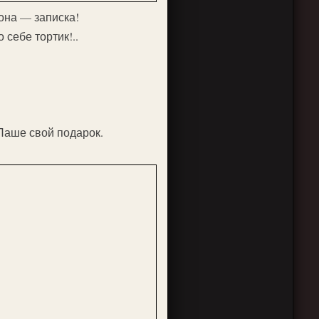
 она — записка!
себе тортик!..
Паше свой подарок.