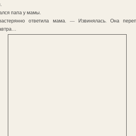
.
ался папа у мамы.
стерянно ответила мама. — Извинялась. Она перепу
завтра…