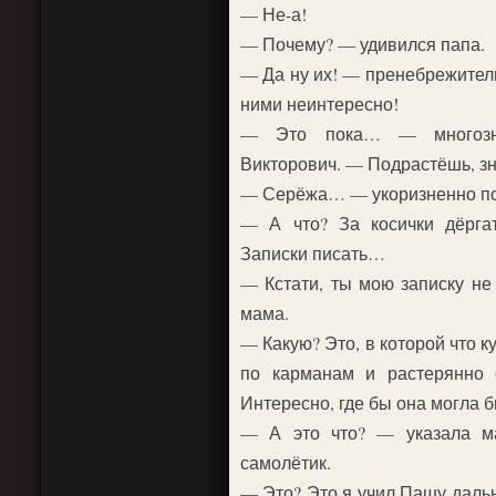
— Не-а!
— Почему? — удивился папа.
— Да ну их! — пренебрежител
ними неинтересно!
— Это пока… — многозна
Викторович. — Подрастёшь, зн
— Серёжа… — укоризненно по
— А что? За косички дёргат
Записки писать…
— Кстати, ты мою записку н
мама.
— Какую? Это, в которой что 
по карманам и растерянно 
Интересно, где бы она могла 
— А это что? — указала м
самолётик.
— Это? Это я учил Пашу даль