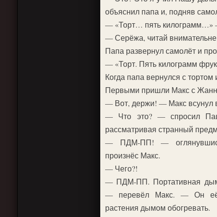
объяснил папа и, подняв самол
— «Торт… пять килограмм…» — 
— Серёжа, читай внимательне
Папа развернул самолёт и про
— «Торт. Пять килограмм фрук
Когда папа вернулся с тортом 
Первыми пришли Макс с Жанной
— Вот, держи! — Макс всунул в
— Что это? — спросил Паш
рассматривая странный предм
— ПДМ-ПП! — оглянувшис
произнёс Макс.
— Чего?!
— ПДМ-ПП. Портативная ды
— перевёл Макс. — Он её
растения дымом обогревать.