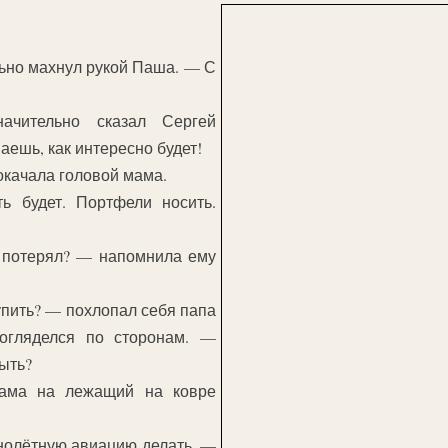
ьно махнул рукой Паша. — С
чительно сказал Сергей
аешь, как интересно будет!
качала головой мама.
ь будет. Портфели носить.
е потерял? — напомнила ему
купить? — похлопал себя папа
огляделся по сторонам. —
быть?
ама на лежащий на ковре
нолётную авиацию делать, —