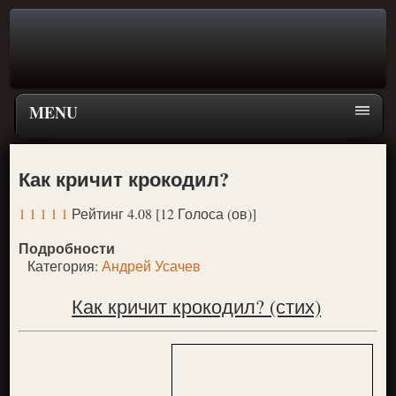
MENU
Главная страница
Как кричит крокодил?
Поиск
1
1
1
1
1
Рейтинг 4.08 [12 Голоса (ов)]
ПЕРЕЙТИ К ГЛАВНОМУ МЕНЮ СКАЗОК
Подробности
Новое
Категория:
Андрей Усачев
Популярное
Как кричит крокодил? (стих)