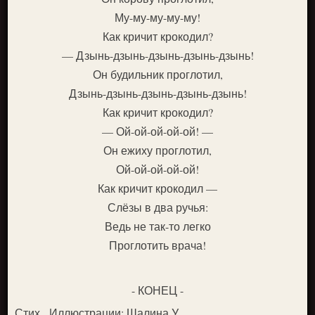
Му-му-му-му-му!
Как кричит крокодил?
— Дзынь-дзынь-дзынь-дзынь-дзынь!
Он будильник проглотил,
Дзынь-дзынь-дзынь-дзынь-дзынь!
Как кричит крокодил?
— Ой-ой-ой-ой-ой! —
Он ежиху проглотил,
Ой-ой-ой-ой-ой!
Как кричит крокодил —
Слёзы в два ручья:
Ведь не так-то легко
Проглотить врача!
- КОНЕЦ -
Стих. Иллюстрации: Шалина У.