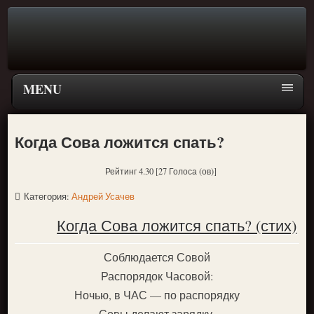
MENU
Главная страница
Когда Сова ложится спать?
Поиск
Рейтинг 4.30 [27 Голоса (ов)]
ПЕРЕЙТИ К ГЛАВНОМУ МЕНЮ СКАЗОК
Категория:
Андрей Усачев
Новое
Когда Сова ложится спать? (стих)
Популярное
Соблюдается Совой
Распорядок Часовой:
Ночью, в ЧАС — по распорядку
Совы делают зарядку.