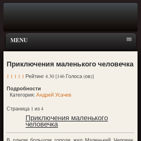
MENU
Главная страница
Приключения маленького человечка
Поиск
1
1
1
1
1
Рейтинг 4.30 [146 Голоса (ов)]
ПЕРЕЙТИ К ГЛАВНОМУ МЕНЮ СКАЗОК
Подробности
Новое
Категория:
Андрей Усачев
Популярное
Страница 1 из 4
Приключения маленького
человечка
В одном большом городе жил Маленький Человек.