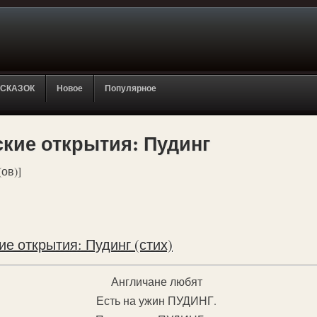
 СКАЗОК
Новое
Популярное
кие открытия: Пудинг
(ов)]
е открытия: Пудинг (стих)
Англичане любят
Есть на ужин ПУДИНГ.