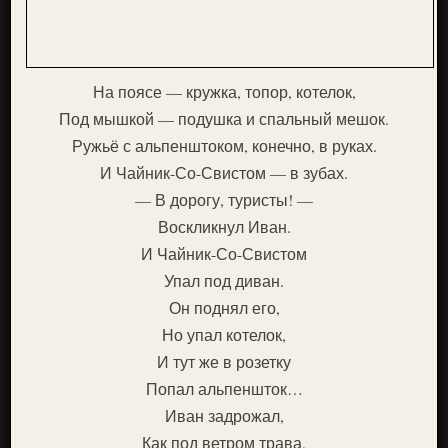
На поясе — кружка, топор, котелок,
Под мышкой — подушка и спальный мешок.
Ружьё с альпенштоком, конечно, в руках.
И Чайник-Со-Свистом — в зубах.
— В дорогу, туристы! —
Воскликнул Иван.
И Чайник-Со-Свистом
Упал под диван.
Он поднял его,
Но упал котелок,
И тут же в розетку
Попал альпеншток…
Иван задрожал,
Как под ветром трава,