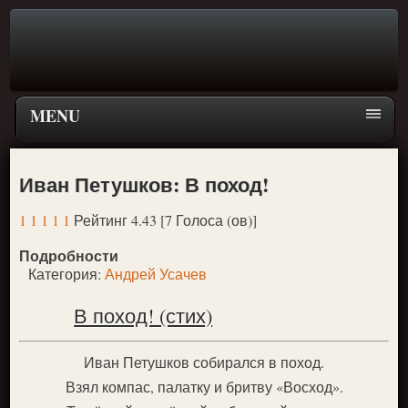
MENU
Главная страница
Иван Петушков: В поход!
Поиск
1
1
1
1
1
Рейтинг 4.43 [7 Голоса (ов)]
ПЕРЕЙТИ К ГЛАВНОМУ МЕНЮ СКАЗОК
Подробности
Новое
Категория:
Андрей Усачев
Популярное
В поход! (стих)
Иван Петушков собирался в поход.
Взял компас, палатку и бритву «Восход».