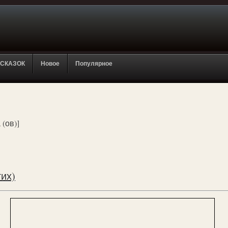
 СКАЗОК
Новое
Популярное
 (ов)]
их)