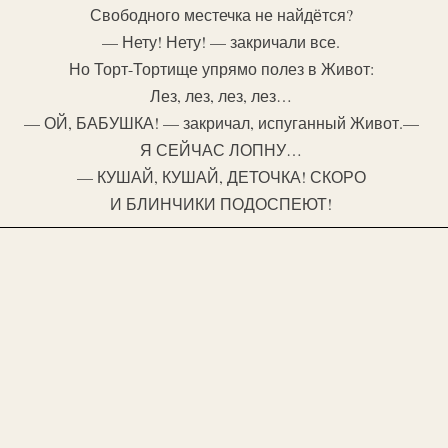
Свободного местечка не найдётся?
— Нету! Нету! — закричали все.
Но Торт-Тортище упрямо полез в Живот:
Лез, лез, лез, лез…
— ОЙ, БАБУШКА! — закричал, испуганный Живот.—
Я СЕЙЧАС ЛОПНУ…
— КУШАЙ, КУШАЙ, ДЕТОЧКА! СКОРО
И БЛИНЧИКИ ПОДОСПЕЮТ!