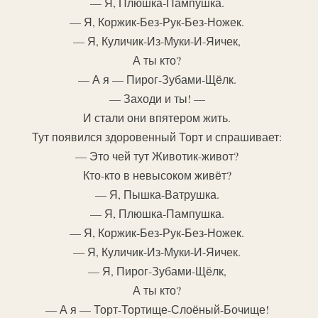
— Я, Плюшка-Пампушка.
— Я, Коржик-Без-Рук-Без-Ножек.
— Я, Куличик-Из-Муки-И-Яичек,
А ты кто?
— А я — Пирог-Зубами-Щёлк.
— Заходи и ты! —
И стали они впятером жить.
Тут появился здоровенный Торт и спрашивает:
— Это чей тут Животик-живот?
Кто-кто в невысоком живёт?
— Я, Пышка-Ватрушка.
— Я, Плюшка-Пампушка.
— Я, Коржик-Без-Рук-Без-Ножек.
— Я, Куличик-Из-Муки-И-Яичек.
— Я, Пирог-Зубами-Щёлк,
А ты кто?
— А я — Торт-Тортище-Слоёный-Бочище!