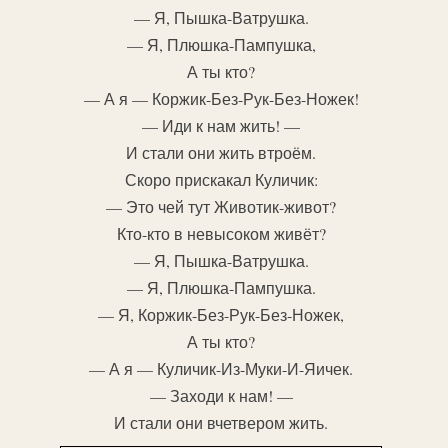
— Я, Пышка-Ватрушка.
— Я, Плюшка-Пампушка,
А ты кто?
— А я — Коржик-Без-Рук-Без-Ножек!
— Иди к нам жить! —
И стали они жить втроём.
Скоро прискакал Куличик:
— Это чей тут Животик-живот?
Кто-кто в невысоком живёт?
— Я, Пышка-Ватрушка.
— Я, Плюшка-Пампушка.
— Я, Коржик-Без-Рук-Без-Ножек,
А ты кто?
— А я — Куличик-Из-Муки-И-Яичек.
— Заходи к нам! —
И стали они вчетвером жить.