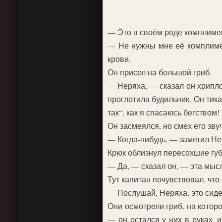
— Это в своём роде комплиме
— Не нужны мне её комплимен
крови.
Он присел на большой гриб.
— Неряха, — сказал он хрипло
проглотила будильник. Он тика
так“, как я спасаюсь бегством!
Он засмеялся, но смех его зву
— Когда-нибудь, — заметил Нер
Крюк облизнул пересохшие гу
— Да, — сказал он, — эта мысл
Тут капитан почувствовал, что 
— Послушай, Неряха, это сиде
Они осмотрели гриб, на которо
— он остался у них в руках, 