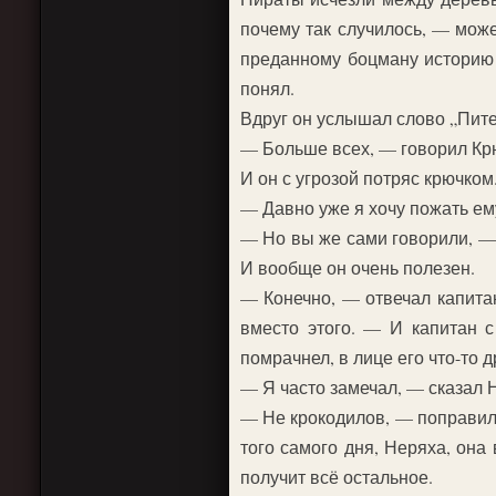
почему так случилось, — може
преданному боцману историю с
понял.
Вдруг он услышал слово „Пите
— Больше всех, — говорил Крюк
И он с угрозой потряс крючком
— Давно уже я хочу пожать ему
— Но вы же сами говорили, — 
И вообще он очень полезен.
— Конечно, — отвечал капитан
вместо этого. — И капитан с
помрачнел, в лице его что-то 
— Я часто замечал, — сказал 
— Не крокодилов, — поправил 
того самого дня, Неряха, она 
получит всё остальное.