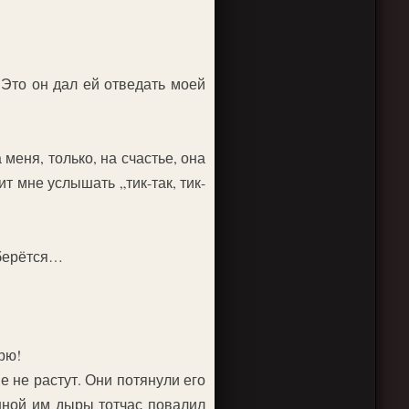
Это он дал ей отведать моей
меня, только, на счастье, она
т мне услышать „тик-так, тик-
оберётся…
рю!
е не растут. Они потянули его
енной им дыры тотчас повалил