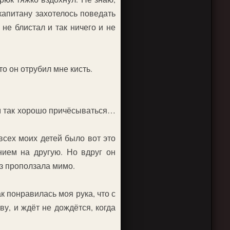
капитану захотелось поведать
не блистал и так ничего и не
о он отрубил мне кисть.
Им так хорошо причёсываться…
всех моих детей было вот это
нием на другую. Но вдруг он
аз проползала мимо.
 понравилась моя рука, что с
ву, и ждёт не дождётся, когда