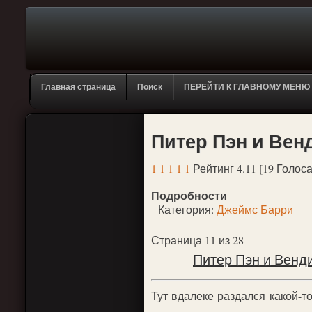
Главная страница
Поиск
ПЕРЕЙТИ К ГЛАВНОМУ МЕНЮ
Питер Пэн и Вен
1
1
1
1
1
Рейтинг 4.11 [19 Голоса
Подробности
Категория:
Джеймс Барри
Страница 11 из 28
Питер Пэн и Венди
Тут вдалеке раздался какой-т