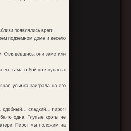
вблизи появлялись враги.
оём подземном доме и весело
м. Оглядевшись, они заметили
а его сама собой потянулась к
сная улыбка заиграла на его
й… сдобный… сладкий… пирог!
ба-то одна. Глупые кроты не
 матери. Пирог мы положим на