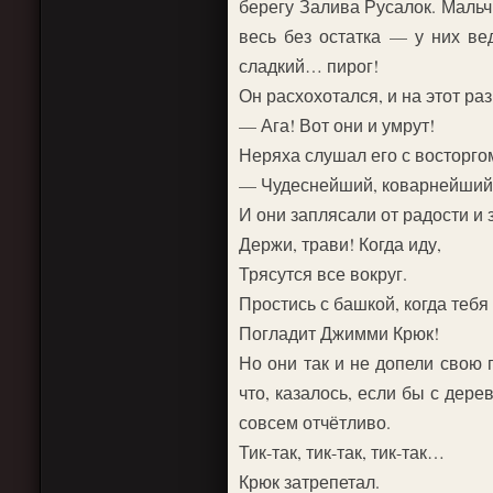
берегу Залива Русалок. Мальчи
весь без остатка — у них ве
сладкий… пирог!
Он расхохотался, и на этот раз
— Ага! Вот они и умрут!
Неряха слушал его с восторго
— Чудеснейший, коварнейший 
И они заплясали от радости и 
Держи, трави! Когда иду,
Трясутся все вокруг.
Простись с башкой, когда тебя
Погладит Джимми Крюк!
Но они так и не допели свою 
что, казалось, если бы с дере
совсем отчётливо.
Тик-так, тик-так, тик-так…
Крюк затрепетал.