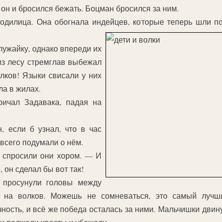
н и бросился бежать. Боцман бросился за ним.
одилица. Она обогнала индейцев, которые теперь шли по
ужайку, однако впереди их
из лесу стремглав выбежал
лков! Языки свисали у них
ыла в жилах.
ричал Задавака, падая на
 если б узнал, что в час
всего подумали о нём.
 спросили они хором. — И
, он сделал бы вот так!
, просунули головы между
 на волков. Можешь не сомневаться, это самый лучши
ность, и всё же победа осталась за ними. Мальчишки двину