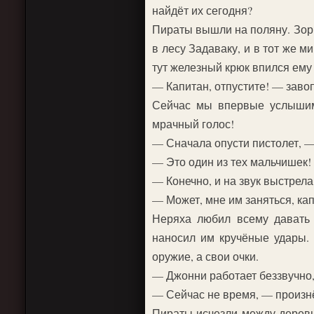
найдёт их сегодня?
Пираты вышли на поляну. Зорк
в лесу Задаваку, и в тот же м
тут железный крюк впился ему 
— Капитан, отпустите! — заво
Сейчас мы впервые услышим 
мрачный голос!
— Сначала опусти пистолет, — 
— Это один из тех мальчишек! 
— Конечно, и на звук выстрел
— Может, мне им заняться, к
Неряха любил всему давать 
наносил им кручёные удары.
оружие, а свои очки.
— Джонни работает беззвучно,
— Сейчас не время, — произнё
Пираты исчезли между деревья