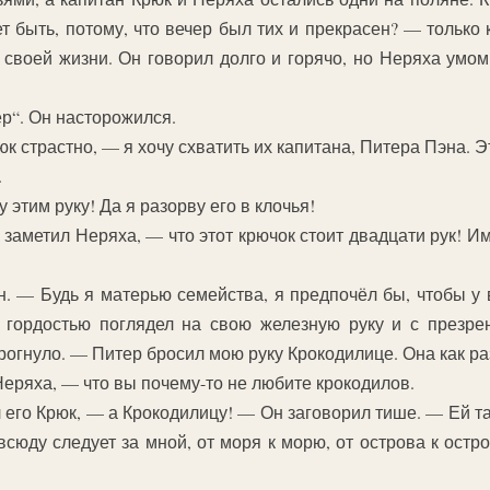
т быть, потому, что вечер был тих и прекрасен? — только 
воей жизни. Он говорил долго и горячо, но Неряха умом 
р“. Он насторожился.
 страстно, — я хочу схватить их капитана, Питера Пэна. Эт
.
 этим руку! Да я разорву его в клочья!
заметил Неряха, — что этот крючок стоит двадцати рук! 
. — Будь я матерью семейства, я предпочёл бы, чтобы у 
 гордостью поглядел на свою железную руку и с презре
дрогнуло. — Питер бросил мою руку Крокодилице. Она как р
Неряха, — что вы почему-то не любите крокодилов.
его Крюк, — а Крокодилицу! — Он заговорил тише. — Ей так
всюду следует за мной, от моря к морю, от острова к остро