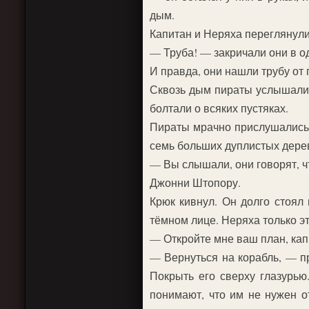
дым.
Капитан и Неряха переглянули
— Труба! — закричали они в од
И правда, они нашли трубу от
Сквозь дым пираты услышали 
болтали о всяких пустяках.
Пираты мрачно прислушались к
семь больших дуплистых дере
— Вы слышали, они говорят, ч
Джонни Штопору.
Крюк кивнул. Он долго стоял
тёмном лице. Неряха только эт
— Откройте мне ваш план, кап
— Вернуться на корабль, — п
Покрыть его сверху глазурью
понимают, что им не нужен о