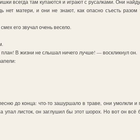
шки всегда там купаются и играют с русалками. Они найдут
дь нет матери, и они не знают, как опасно съесть раз
 смех его звучал очень весело.
м.
план! В жизни не слышал ничего лучше! — воскликнул он.
запели:
песню до конца: что-то зашуршало в траве, они умолкли и 
ва упал листок, он заглушил бы этот шорох. Но вот он всё 