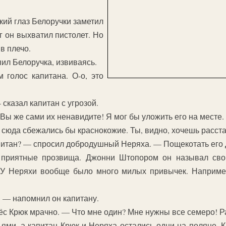
ий глаз Белоручки заметил
иг он выхватил пистолет. Но
в плечо.
пил Белоручка, извиваясь.
голос капитана. О-о, это
сказал капитан с угрозой.
Вы же сами их ненавидите! Я мог бы уложить его на месте.
а сюда сбежались бы краснокожие. Ты, видно, хочешь расст
апитан? — спросил добродушный Неряха. — Пощекотать ег
приятные прозвища. Джонни Штопором он называл свой
 У Неряхи вообще было много милых привычек. Например
 — напомнил он капитану.
с Крюк мрачно. — Что мне один? Мне нужны все семеро! Ра
ми, а капитан Крюк и Неряха остались одни на поляне. К