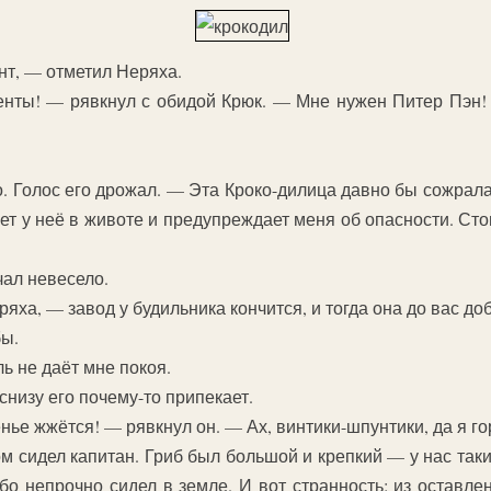
нт, — отметил Неряха.
ты! — рявкнул с обидой Крюк. — Мне нужен Питер Пэн! 
. Голос его дрожал. — Эта Кроко-дилица давно бы сожрала 
ет у неё в животе и предупреждает меня об опасности. Стои
чал невесело.
яха, — завод у будильника кончится, и тогда она до вас д
бы.
ь не даёт мне покоя.
снизу его почему-то припекает.
нье жжётся! — рявкнул он. — Ах, винтики-шпунтики, да я го
м сидел капитан. Гриб был большой и крепкий — у нас таки
ибо непрочно сидел в земле. И вот странность: из оставл