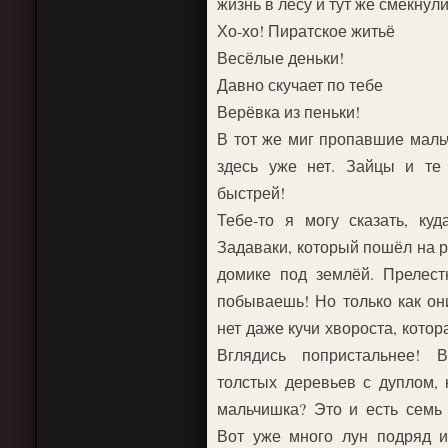
жизнь в лесу и тут же смекнул
Хо-хо! Пиратское житьё
Весёлые деньки!
Давно скучает по тебе
Верёвка из пеньки!
В тот же миг пропавшие маль
здесь уже нет. Зайцы и те
быстрей!
Тебе-то я могу сказать, куд
Задаваки, который пошёл на р
домике под землёй. Прелес
побываешь! Но только как он
нет даже кучи хвороста, котор
Вглядись попристальнее!
толстых деревьев с дуплом, 
мальчишка? Это и есть семь
Вот уже много лун подряд 