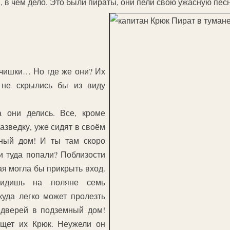
и, в чём дело. Это были пираты, они пели свою ужасную пес
чишки… Но где же они? Их
 не скрылись бы из виду
а они делись. Все, кроме
азведку, уже сидят в своём
тный дом! И ты там скоро
и туда попали? Поблизости
ая могла бы прикрыть вход.
 Видишь на поляне семь
куда легко может пролезть
 дверей в подземный дом!
ищет их Крюк. Неужели он