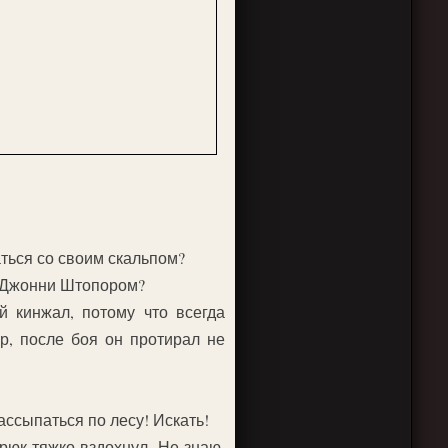
аться со своим скальпом?
о Джонни Штопором?
 кинжал, потому что всегда
, после боя он протирал не
ссыпаться по лесу! Искать!
рюк тяжко вздохнул. Не знаю,