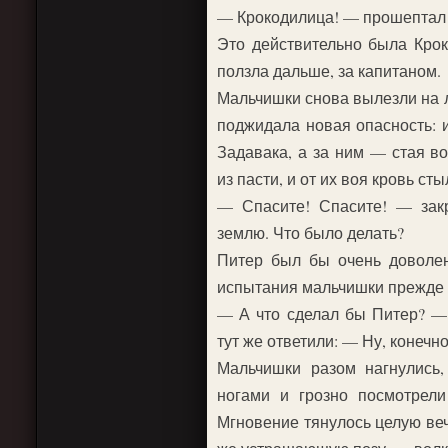
— Крокодилица! — прошептал о
Это действительно была Крок
ползла дальше, за капитаном.
Мальчишки снова вылезли на л
поджидала новая опасность: 
Задавака, а за ним — стая во
из пасти, и от их воя кровь ст
— Спасите! Спасите! — зак
землю. Что было делать?
Питер был бы очень доволен,
испытания мальчишки прежде 
— А что сделал бы Питер? —
тут же ответили: — Ну, конечно
Мальчишки разом нагнулись
ногами и грозно посмотрели
Мгновение тянулось целую веч