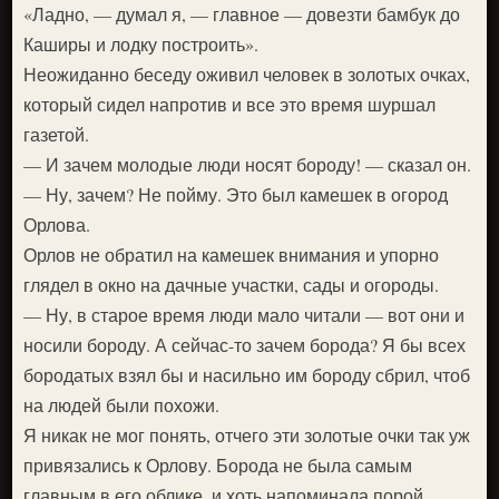
«Ладно, — думал я, — главное — довезти бамбук до
Каширы и лодку построить».
Неожиданно беседу оживил человек в золотых очках,
который сидел напротив и все это время шуршал
газетой.
— И зачем молодые люди носят бороду! — сказал он.
— Ну, зачем? Не пойму. Это был камешек в огород
Орлова.
Орлов не обратил на камешек внимания и упорно
глядел в окно на дачные участки, сады и огороды.
— Ну, в старое время люди мало читали — вот они и
носили бороду. А сейчас-то зачем борода? Я бы всех
бородатых взял бы и насильно им бороду сбрил, чтоб
на людей были похожи.
Я никак не мог понять, отчего эти золотые очки так уж
привязались к Орлову. Борода не была самым
главным в его облике, и хоть напоминала порой