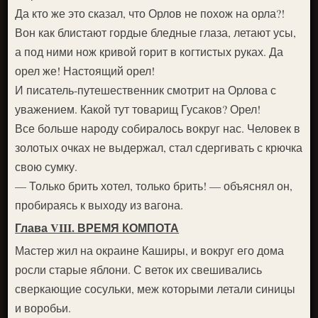
Да кто же это сказал, что Орлов не похож на орла?!
Вон как блистают гордые бледные глаза, летают усы,
а под ними нож кривой горит в когтистых руках. Да
орел же! Настоящий орел!
И писатель-путешественник смотрит на Орлова с
уважением. Какой тут товарищ Гусаков? Орел!
Все больше народу собиралось вокруг нас. Человек в
золотых очках не выдержал, стал сдергивать с крючка
свою сумку.
— Только брить хотел, только брить! — объяснял он,
пробираясь к выходу из вагона.
Глава VIII. ВРЕМЯ КОМПОТА
Мастер жил на окраине Каширы, и вокруг его дома
росли старые яблони. С веток их свешивались
сверкающие сосульки, меж которыми летали синицы
и воробьи.