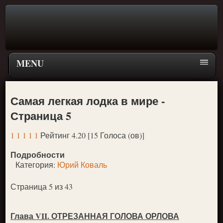
MENU
Главная страница
Самая легкая лодка в мире -
Поиск
Страница 5
ПЕРЕЙТИ К ГЛАВНОМУ МЕНЮ СКАЗОК
1
1
1
1
1
Рейтинг 4.20 [15 Голоса (ов)]
Новое
Подробности
Популярное
Категория:
Юрий Коваль
Страница 5 из 43
Глава VII. ОТРЕЗАННАЯ ГОЛОВА ОРЛОВА