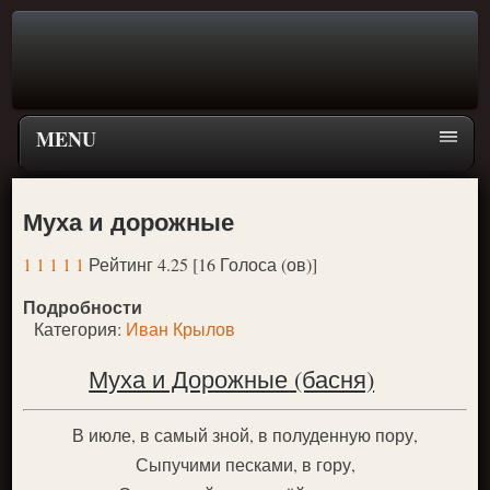
MENU
Главная страница
Муха и дорожные
Поиск
1
1
1
1
1
Рейтинг 4.25 [16 Голоса (ов)]
ПЕРЕЙТИ К ГЛАВНОМУ МЕНЮ СКАЗОК
Подробности
Новое
Категория:
Иван Крылов
Популярное
Муха и Дорожные (басня)
В июле, в самый зной, в полуденную пору,
Сыпучими песками, в гору,