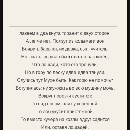
лакеем в два кнута тиранит с двух сторон:
А легче нет. Ползут из колымаги вон
Боярин, барыня, их девка, сын, учитель.
Но, знать, рыдван был плотно нагружён,
Что лошади, хотя его тронули,
Но в гору по песку едва-едва тянули.
Случись тут Мухе быть. Как горю не помочь?
Вступилась: ну жужжать во всю мушину мочь;
Вокруг повозки суетится:
То над носом юлит у коренной,
То лоб укусит пристяжной,
То вместо кучера на козлы вдруг садится
Или, оставя лошадей,