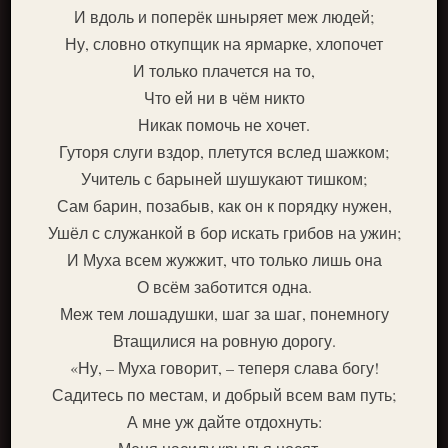
И вдоль и поперёк шныряет меж людей;
Ну, словно откупщик на ярмарке, хлопочет
И только плачется на то,
Что ей ни в чём никто
Никак помочь не хочет.
Гуторя слуги вздор, плетутся вслед шажком;
Учитель с барыней шушукают тишком;
Сам барин, позабыв, как он к порядку нужен,
Ушёл с служанкой в бор искать грибов на ужин;
И Муха всем жужжит, что только лишь она
О всём заботится одна.
Меж тем лошадушки, шаг за шаг, понемногу
Втащилися на ровную дорогу.
«Ну, – Муха говорит, – теперя слава богу!
Садитесь по местам, и добрый всем вам путь;
А мне уж дайте отдохнуть: