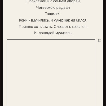
С поклажей и с семьёй дворян,
Четвёркою рыдван
Тащился.
Кони измучились, и кучер как ни бился,
Пришло хоть стать. Слезает с козел он.
И, лошадей мучитель,
С