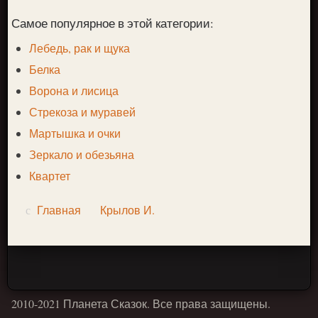
Самое популярное в этой категории:
Лебедь, рак и щука
Белка
Ворона и лисица
Стрекоза и муравей
Мартышка и очки
Зеркало и обезьяна
Квартет
Главная
Крылов И.
2010-2021 Планета Сказок. Все права защищены.