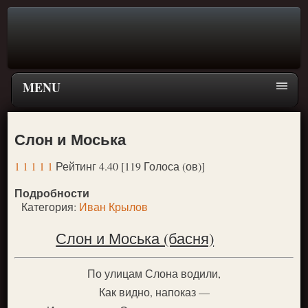
MENU
Главная страница
Слон и Моська
Поиск
1
1
1
1
1
Рейтинг 4.40 [119 Голоса (ов)]
ПЕРЕЙТИ К ГЛАВНОМУ МЕНЮ СКАЗОК
Подробности
Новое
Категория:
Иван Крылов
Популярное
Слон и Моська (басня)
По улицам Слона водили,
Как видно, напоказ —