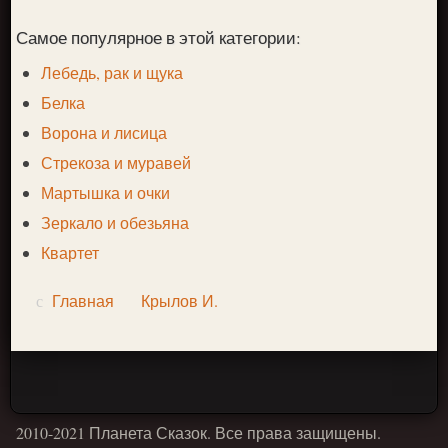
Самое популярное в этой категории:
Лебедь, рак и щука
Белка
Ворона и лисица
Стрекоза и муравей
Мартышка и очки
Зеркало и обезьяна
Квартет
Главная
Крылов И.
2010-2021 Планета Сказок. Все права защищены.