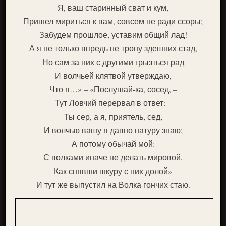
Я, ваш старинный сват и кум,
Пришел мириться к вам, совсем не ради ссоры;
Забудем прошлое, уставим общий лад!
А я не только впредь не трону здешних стад,
Но сам за них с другими грызться рад
И волчьей клятвой утверждаю,
Что я…» – «Послушай-ка, сосед, –
Тут Ловчий перервал в ответ: –
Ты сер, а я, приятель, сед,
И волчью вашу я давно натуру знаю;
А потому обычай мой:
С волками иначе не делать мировой,
Как снявши шкуру с них долой»
И тут же выпустил на Волка гончих стаю.