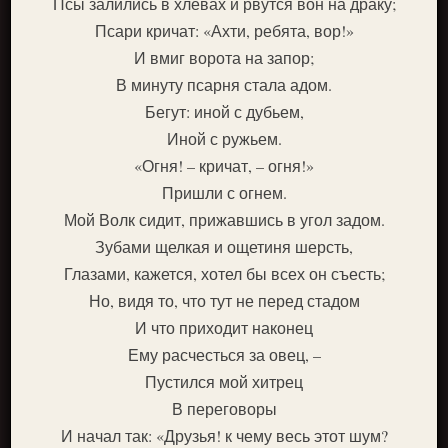
Псы залились в хлевах и рвутся вон на драку;
Псари кричат: «Ахти, ребята, вор!»
И вмиг ворота на запор;
В минуту псарня стала адом.
Бегут: иной с дубьем,
Иной с ружьем.
«Огня! – кричат, – огня!»
Пришли с огнем.
Мой Волк сидит, прижавшись в угол задом.
Зубами щелкая и ощетиня шерсть,
Глазами, кажется, хотел бы всех он съесть;
Но, видя то, что тут не перед стадом
И что приходит наконец
Ему расчесться за овец, –
Пустился мой хитрец
В переговоры
И начал так: «Друзья! к чему весь этот шум?