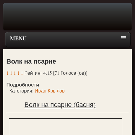
MENU
Главная страница
Волк на псарне
Поиск
1
1
1
1
1
Рейтинг 4.15 [71 Голоса (ов)]
ПЕРЕЙТИ К ГЛАВНОМУ МЕНЮ СКАЗОК
Подробности
Новое
Категория:
Иван Крылов
Популярное
Волк на псарне (басня)