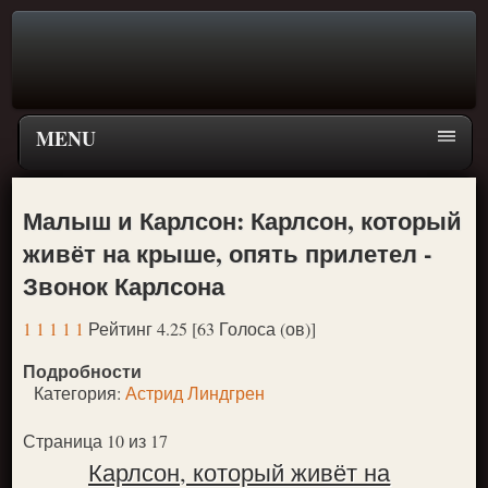
MENU
Главная страница
Малыш и Карлсон: Карлсон, который
Поиск
живёт на крыше, опять прилетел -
ПЕРЕЙТИ К ГЛАВНОМУ МЕНЮ СКАЗОК
Звонок Карлсона
Новое
1
1
1
1
1
Рейтинг 4.25 [63 Голоса (ов)]
Популярное
Подробности
Категория:
Астрид Линдгрен
Страница 10 из 17
Карлсон, который живёт на