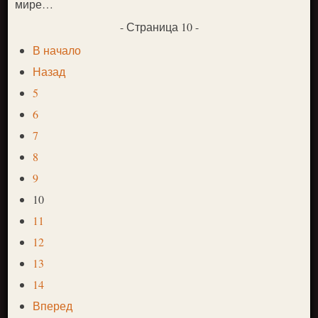
мире…
- Страница 10 -
В начало
Назад
5
6
7
8
9
10
11
12
13
14
Вперед