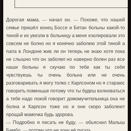
Дорогая мама, — начал он. — Похоже, что нашей
семье пришёл конец Боссе и Бетан больны какой-то
тиной и их увезли в больницу а меня езолировали это
совсем не болно но я конечно заболею этой тиной а
папа в Лондоне жив ли он теперь не знаю хотя пока
не слышно что он заболел но наверно болен раз все
наши больны я скучаю по тебе как ты себя
чувствуешь ты очень больна или не очень
разговаривать я могу толко с Карлсоном но я стараюс
говорить поменьше потому что ты будеш волноваться
а тебе надо покой говорит домомучительница она не
болна и Карлсон тоже но и они скоро заболеют
прощай мамочка будь здорова.
— Подробно я писать не буду, — объяснил Малыш
Бимбо, — потому что не хочу её пугать.