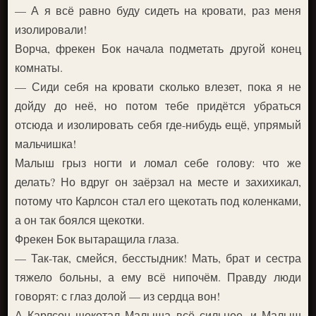
— А я всё равно буду сидеть на кровати, раз меня
изолировали!
Ворча, фрекен Бок начала подметать другой конец
комнаты.
— Сиди себя на кровати сколько влезет, пока я не
дойду до неё, но потом тебе придётся убраться
отсюда и изолировать себя где-нибудь ещё, упрямый
мальчишка!
Малыш грыз ногти и ломал себе голову: что же
делать? Но вдруг он заёрзал на месте и захихикал,
потому что Карлсон стал его щекотать под коленками,
а он так боялся щекотки.
Фрекен Бок вытаращила глаза.
— Так-так, смейся, бесстыдник! Мать, брат и сестра
тяжело больны, а ему всё нипочём. Правду люди
говорят: с глаз долой — из сердца вон!
А Карлсон щекотал Малыша всё сильнее, и Малыш