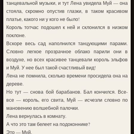
танцевальной музыки, и тут Лена увидела Муй — она
стояла, скромно опустив глазки, в таком красивом
платье, какого ни у кого не было!
Король тотчас подошел к ней и склонился в низком
поклоне.
Вскоре весь сад наполнился танцующими парами.
Словно легкое прозрачное облако парили они в
воздухе, но всех красивее танцевали король эльфов
и Муй. У нее был такой счастливый вид!
Лена не помнила, сколько времени просидела она на
дереве.
Но тут — снова бой барабанов. Бал кончился. Все-
все — король, его свита, Муй — исчезли словно по
мановению волшебной палочки.
Лена вернулась в комнату.
А что это там белеет на подоконнике?
Это — Муй.