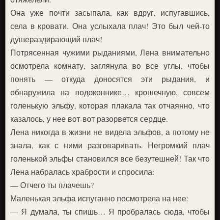
Она уже почти засыпала, как вдруг, испугавшись,
села в кровати. Она услыхала плач! Это был чей-то
душераздирающий плач!
Потрясенная чужими рыданиями, Лена внимательно
осмотрела комнату, заглянула во все углы, чтобы
понять — откуда доносятся эти рыдания, и
обнаружила на подоконнике… крошечную, совсем
голенькую эльфу, которая плакала так отчаянно, что
казалось, у нее вот-вот разорвется сердце.
Лена никогда в жизни не видела эльфов, а потому не
знала, как с ними разговаривать. Негромкий плач
голенькой эльфы становился все безутешней! Так что
Лена набралась храбрости и спросила:
— Отчего ты плачешь?
Маленькая эльфа испуганно посмотрела на нее:
— Я думала, ты спишь… Я пробралась сюда, чтобы