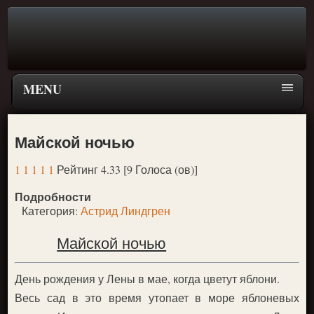
MENU
Главная страница
Майской ночью
Поиск
1
1
1
1
1
Рейтинг 4.33 [9 Голоса (ов)]
ПЕРЕЙТИ К ГЛАВНОМУ МЕНЮ СКАЗОК
Подробности
Новое
Категория:
Астрид Линдгрен
Популярное
Майской ночью
День рождения у Лены в мае, когда цветут яблони.
Весь сад в это время утопает в море яблоневых