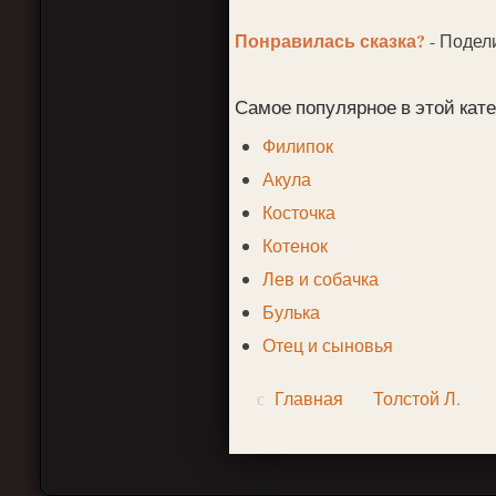
Понравилась сказка?
- Подел
Самое популярное в этой кате
Филипок
Акула
Косточка
Котенок
Лев и собачка
Булька
Отец и сыновья
Главная
Толстой Л.