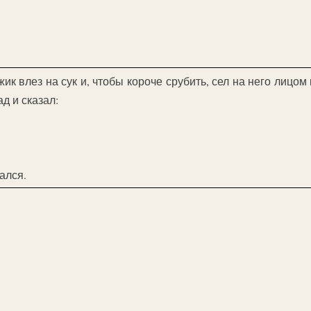
к влез на сук и, чтобы короче срубить, сел на него лицом 
д и сказал:
ался.