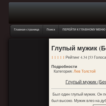
Главная страница
Поиск
ПЕРЕЙТИ К ГЛАВНОМУ МЕНЮ
Глупый мужик (
1
1
1
1
1
Рейтинг 4.34 [53 Голоса
Подробности
Категория:
Лев Толстой
Глупый мужик (Бес
Был один глупый мужик. Он по
был высоко. Мужик влез на дуб,