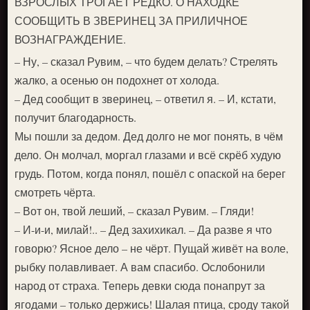
ВЗРОСЛЫХ ТРОГАЕТ РЕДКО. О НАХОДКЕ
СООБЩИТЬ В ЗВЕРИНЕЦ ЗА ПРИЛИЧНОЕ
ВОЗНАГРАЖДЕНИЕ.
– Ну, – сказал Рувим, – что будем делать? Стрелять
жалко, а осенью он подохнет от холода.
– Дед сообщит в зверинец, – ответил я. – И, кстати,
получит благодарность.
Мы пошли за дедом. Дед долго не мог понять, в чём
дело. Он молчал, моргал глазами и всё скрёб худую
грудь. Потом, когда понял, пошёл с опаской на берег
смотреть чёрта.
– Вот он, твой леший, – сказал Рувим. – Гляди!
– И-и-и, милай!.. – Дед захихикал. – Да разве я что
говорю? Ясное дело – не чёрт. Пущай живёт на воле,
рыбку полавливает. А вам спасибо. Ослобонили
народ от страха. Теперь девки сюда понапрут за
ягодами – только держись! Шалая птица, сроду такой