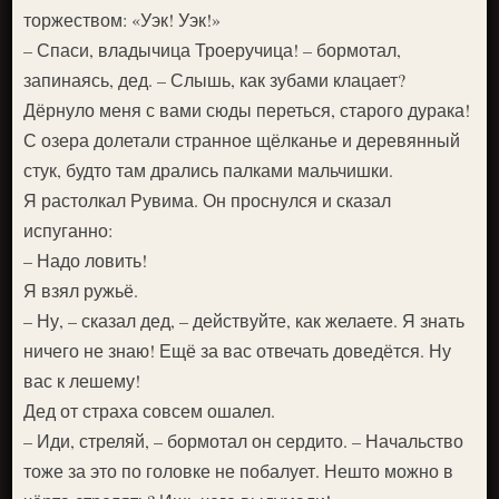
торжеством: «Уэк! Уэк!»
– Спаси, владычица Троеручица! – бормотал,
запинаясь, дед. – Слышь, как зубами клацает?
Дёрнуло меня с вами сюды переться, старого дурака!
С озера долетали странное щёлканье и деревянный
стук, будто там дрались палками мальчишки.
Я растолкал Рувима. Он проснулся и сказал
испуганно:
– Надо ловить!
Я взял ружьё.
– Ну, – сказал дед, – действуйте, как желаете. Я знать
ничего не знаю! Ещё за вас отвечать доведётся. Ну
вас к лешему!
Дед от страха совсем ошалел.
– Иди, стреляй, – бормотал он сердито. – Начальство
тоже за это по головке не побалует. Нешто можно в