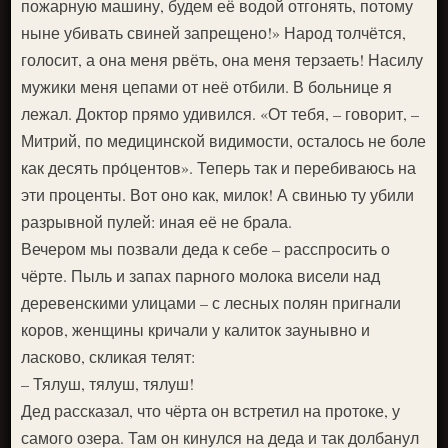
пожарную машину, будем её водой отгонять, потому
ныне убивать свиней запрещено!» Народ толчётся,
голосит, а она меня рвёть, она меня терзаеть! Насилу
мужики меня цепами от неё отбили. В больнице я
лежал. Доктор прямо удивился. «От тебя, – говорит, –
Митрий, по медицинской видимости, осталось не боле
как десять про́центов». Теперь так и перебиваюсь на
эти проценты. Вот оно как, милок! А свинью ту убили
разрывной пулей: иная её не брала.
Вечером мы позвали деда к себе – расспросить о
чёрте. Пыль и запах парного молока висели над
деревенскими улицами – с лесных полян пригнали
коров, женщины кричали у калиток заунывно и
ласково, скликая телят:
– Тялуш, тялуш, тялуш!
Дед рассказал, что чёрта он встретил на протоке, у
самого озера. Там он кинулся на деда и так долбанул