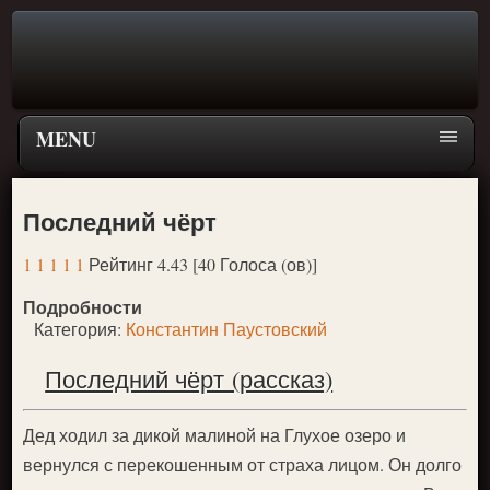
MENU
Главная страница
Последний чёрт
Поиск
1
1
1
1
1
Рейтинг 4.43 [40 Голоса (ов)]
ПЕРЕЙТИ К ГЛАВНОМУ МЕНЮ СКАЗОК
Подробности
Новое
Категория:
Константин Паустовский
Популярное
Последний чёрт (рассказ)
Дед ходил за дикой малиной на Глухое озеро и
вернулся с перекошенным от страха лицом. Он долго