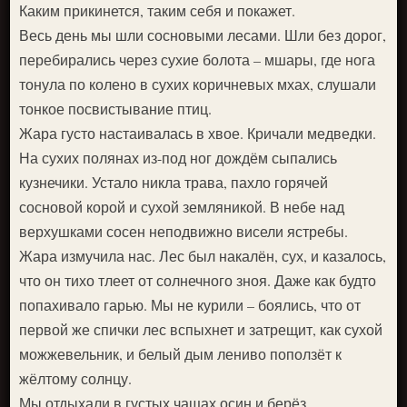
Каким прикинется, таким себя и покажет.
Весь день мы шли сосновыми лесами. Шли без дорог,
перебирались через сухие болота – мшары, где нога
тонула по колено в сухих коричневых мхах, слушали
тонкое посвистывание птиц.
Жара густо настаивалась в хвое. Кричали медведки.
На сухих полянах из-под ног дождём сыпались
кузнечики. Устало никла трава, пахло горячей
сосновой корой и сухой земляникой. В небе над
верхушками сосен неподвижно висели ястребы.
Жара измучила нас. Лес был накалён, сух, и казалось,
что он тихо тлеет от солнечного зноя. Даже как будто
попахивало гарью. Мы не курили – боялись, что от
первой же спички лес вспыхнет и затрещит, как сухой
можжевельник, и белый дым лениво поползёт к
жёлтому солнцу.
Мы отдыхали в густых чащах осин и берёз,