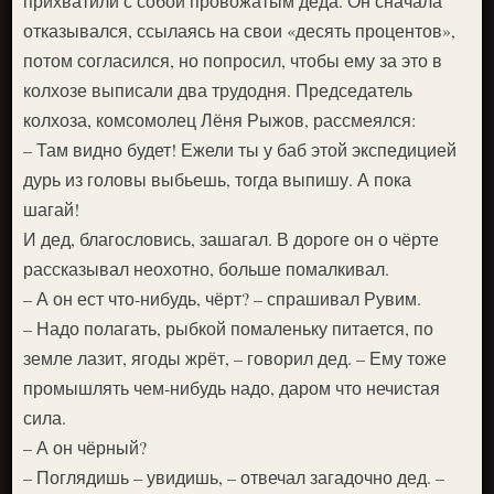
прихватили с собой провожатым деда. Он сначала
отказывался, ссылаясь на свои «десять процентов»,
потом согласился, но попросил, чтобы ему за это в
колхозе выписали два трудодня. Председатель
колхоза, комсомолец Лёня Рыжов, рассмеялся:
– Там видно будет! Ежели ты у баб этой экспедицией
дурь из головы выбьешь, тогда выпишу. А пока
шагай!
И дед, благословись, зашагал. В дороге он о чёрте
рассказывал неохотно, больше помалкивал.
– А он ест что-нибудь, чёрт? – спрашивал Рувим.
– Надо полагать, рыбкой помаленьку питается, по
земле лазит, ягоды жрёт, – говорил дед. – Ему тоже
промышлять чем-нибудь надо, даром что нечистая
сила.
– А он чёрный?
– Поглядишь – увидишь, – отвечал загадочно дед. –