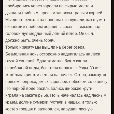
пробирались через заросли на сырые места и
дышали грибным, прелым запахом травы и корней.
Мы долго лежали на привалах и слушали, как шумят
океанским прибоем вершины сосен, – высоко над
головой дул медленный летний ветер. Он был,
должно быть, очень горяч.
Только к закату мы вышли на берег озера.
Безмолвная ночь осторожно надвигалась на леса
глухой синевой. Едва заметно, будто капли
серебряной воды, блестели первые звёзды. Утки с
тяжёлым свистом летели на ночлег. Озеро, замкнутое
поясом непроходимых зарослей, поблёскивало внизу.
По чёрной воде расплывались широкие круги –
играла на закате рыба. Ночь начиналась над лесным
краем, долгие сумерки густели в чащах, и только
костёр трещал и разгорался, нарушая лесную