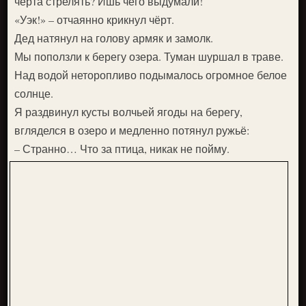
чёрта стрелять? Ишь чего выдумали!
«Уэк!» – отчаянно крикнул чёрт.
Дед натянул на голову армяк и замолк.
Мы поползли к берегу озера. Туман шуршал в траве.
Над водой неторопливо подымалось огромное белое
солнце.
Я раздвинул кусты волчьей ягоды на берегу,
вгляделся в озеро и медленно потянул ружьё:
– Странно… Что за птица, никак не пойму.