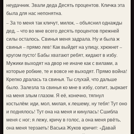
неудачник. Звали деда Десять процентов. Кличка эта
была для нас непонятна.
– За то меня так кличут, милок, – объяснил однажды
дед, – что во мне всего десять процентов прежней
силы осталось. Свинья меня задрала. Ну и была ж
свинья – прямо лев! Как выйдет на улицу, хрюкнет –
кругом пусто! Бабы хватают ребят, кидают в избу.
Мужики выходят на двор не иначе как с вилами, а
которые робкие, те и вовсе не выходят. Прямо война!
Крепко дралась та свинья. Ты слухай, что дальше
было. Залезла та свинья ко мне в избу, сопит, зыркает
на меня злым глазом. Я её, конечно, тяпнул
костылём: иди, мол, милая, к лешему, ну тебя! Тут оно
и поднялось! Тут она на меня и кинулась! Сшибла
меня с ног; я лежу, кричу в голос, а она меня рвёть,
она меня терзаеть! Васька Жуков кричит: «Давай