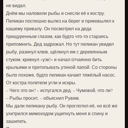
не видал.
Днём мы наловили рыбы и снесли её к костру.
Пеликан поспешно вылез на берег и приковылял к
нашему привалу. Он посмотрел на деда
прищуренным глазом, как будто что-то стараясь
припомнить. Дед задрожал. Но тут пеликан увидел
рыбу, разинул клюв, щёлкнул им с деревянным
стуком, крикнул «уэк!» и начал отчаянно бить
крыльями и притопывать утиной лапой. Со стороны
было похоже, будто пеликан качает тяжёлый насос.
От костра полетели угли и искры.
– Чего это он? – испугался дед. – Чумовой, что ли?
– Рыбы просит, – объяснил Рувим.
Мы дали пеликану рыбу. Он проглотил её, но всё же
ухитрился мимоходом ущипнуть меня в спину и
зашипеть.