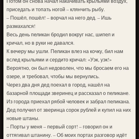
Потом он снова начал накачивать крыльями воздух,
приседать и топать ногой – клянчить рыбу.
– Пошёл, пошёл! – ворчал на него дед. – Ишь
размахался!
Весь день пеликан бродил вокруг нас, шипел и
кричал, но в руки не давался.
К вечеру мы ушли. Пеликан влез на кочку, бил нам
вслед крыльями и сердито кричал: «Уэк, уэк!»
Вероятно, он был недоволен, что мы бросаем его на
озере, и требовал, чтобы мы вернулись.
Через два дня дед поехал в город, нашёл на
базарной площади зверинец и рассказал о пеликане.
Из города приехал рябой человек и забрал пеликана.
Дед получил от зверинца сорок рублей и купил на них
новые штаны.
– Порты у меня – первый сорт! – говорил он и
оттягивал штанину. – Об моих портах разговор идёт