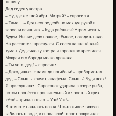
тишину.
Дед сидел у костра.
– Ну, где же твой чёрт, Митрий? – спросил я.
– Тама… – Дед неопределённо махнул рукой в
заросли осинника. – Куда рвёшься? Утром искать
будем. Нынче дело ночное, тёмное, погодить надо.
На рассвете я проснулся. С сосен капал тёплый
туман. Дед сидел у костра и торопливо крестился.
Мокрая его борода мелко дрожала.
– Ты чего, дед? – спросил я.
– Доходишься с вами до погибели! – пробормотал
дед. – Слышь, кричит, анафема! Слышь? Буди всех!
Я прислушался. Спросонок ударила в озере рыба,
потом пронёсся пронзительный и яростный крик.
«Уэк! – кричал кто-то. – Уэк! Уэк!»
В темноте началась возня. Что-то живое тяжело
забилось в воде, и снова злой голос прокричал с