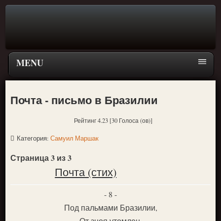
MENU
Главная страница
Почта - письмо в Бразилии
Поиск
Рейтинг 4.23 [30 Голоса (ов)]
ПЕРЕЙТИ К ГЛАВНОМУ МЕНЮ СКАЗОК
Категория:
Самуил Маршак
Новое
Страница 3 из 3
Популярное
Почта (стих)
- 8 -
Под пальмами Бразилии,
От зноя утомлен,