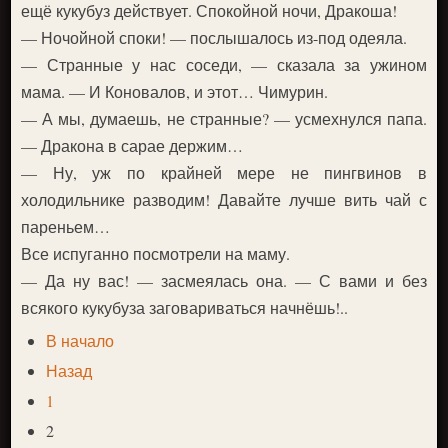
ещё кукубуз действует. Спокойной ночи, Дракоша!
— Ночойной споки! — послышалось из-под одеяла.
— Странные у нас соседи, — сказала за ужином
мама. — И Коновалов, и этот… Чимурин.
— А мы, думаешь, не странные? — усмехнулся папа.
— Дракона в сарае держим…
— Ну, уж по крайней мере не пингвинов в
холодильнике разводим! Давайте лучше вить чай с
пареньем…
Все испуганно посмотрели на маму.
— Да ну вас! — засмеялась она. — С вами и без
всякого кукубуза заговариваться начнёшь!..
В начало
Назад
1
2