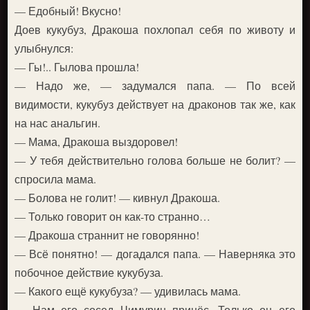
— Едобный! Вкусно!
Доев кукубуз, Дракоша похлопал себя по животу и
улыбнулся:
— Гы!.. Гылова прошла!
— Надо же, — задумался папа. — По всей
видимости, кукубуз действует на драконов так же, как
на нас анальгин.
— Мама, Дракоша выздоровел!
— У тебя действительно голова больше не болит? —
спросила мама.
— Болова не голит! — кивнул Дракоша.
— Только говорит он как-то странно…
— Дракоша страннит не говорянно!
— Всё понятно! — догадался папа. — Наверняка это
побочное действие кукубуза.
— Какого ещё кукубуза? — удивилась мама.
— Нам его сосед Чимурин принёс. Только он его