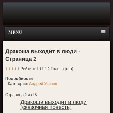
MENU
Главная страница
Дракоша выходит в люди -
Поиск
Страница 2
ПЕРЕЙТИ К ГЛАВНОМУ МЕНЮ СКАЗОК
1
1
1
1
1
Рейтинг 4.14 [42 Голоса (ов)]
Новое
Подробности
Популярное
Категория:
Андрей Усачев
Страница 2 из 18
Дракоша выходит в люди
(сказочная повесть)