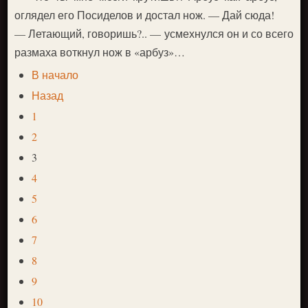
оглядел его Посиделов и достал нож. — Дай сюда!
— Летающий, говоришь?.. — усмехнулся он и со всего
размаха воткнул нож в «арбуз»…
В начало
Назад
1
2
3
4
5
6
7
8
9
10