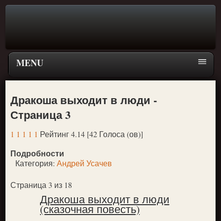
MENU
Главная страница
Дракоша выходит в люди -
Поиск
Страница 3
ПЕРЕЙТИ К ГЛАВНОМУ МЕНЮ СКАЗОК
1
1
1
1
1
Рейтинг 4.14 [42 Голоса (ов)]
Новое
Подробности
Популярное
Категория:
Андрей Усачев
Страница 3 из 18
Дракоша выходит в люди
(сказочная повесть)