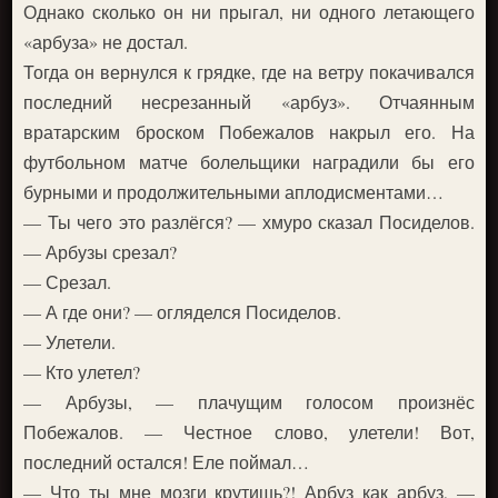
Однако сколько он ни прыгал, ни одного летающего
«арбуза» не достал.
Тогда он вернулся к грядке, где на ветру покачивался
последний несрезанный «арбуз». Отчаянным
вратарским броском Побежалов накрыл его. На
футбольном матче болельщики наградили бы его
бурными и продолжительными аплодисментами…
— Ты чего это разлёгся? — хмуро сказал Посиделов.
— Арбузы срезал?
— Срезал.
— А где они? — огляделся Посиделов.
— Улетели.
— Кто улетел?
— Арбузы, — плачущим голосом произнёс
Побежалов. — Честное слово, улетели! Вот,
последний остался! Еле поймал…
— Что ты мне мозги крутишь?! Арбуз как арбуз, —