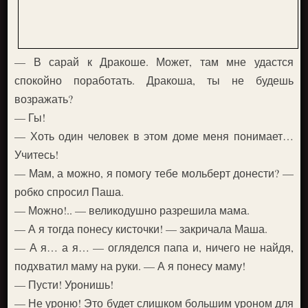
— В сарай к Дракоше. Может, там мне удастся
спокойно поработать. Дракоша, ты не будешь
возражать?
— Гы!
— Хоть один человек в этом доме меня понимает…
Учитесь!
— Мам, а можно, я помогу тебе мольберт донести? —
робко спросил Паша.
— Можно!.. — великодушно разрешила мама.
— А я тогда понесу кисточки! — закричала Маша.
— А я… а я… — огляделся папа и, ничего не найдя,
подхватил маму на руки. — А я понесу маму!
— Пусти! Уронишь!
— Не уроню! Это будет слишком большим уроном для