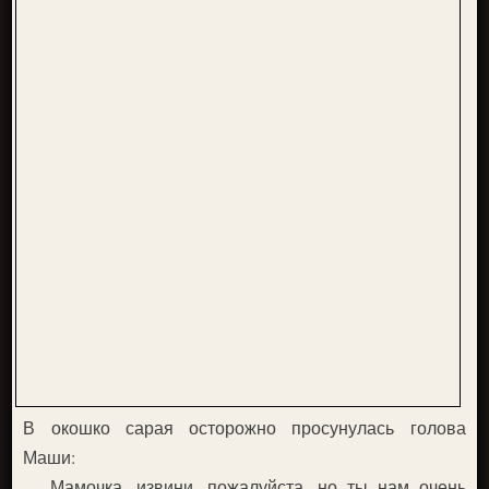
В окошко сарая осторожно просунулась голова
Маши:
— Мамочка, извини, пожалуйста, но ты нам очень