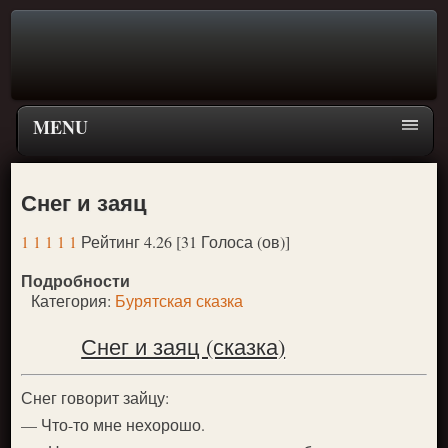
MENU
Главная страница
Снег и заяц
Поиск
1
1
1
1
1
Рейтинг 4.26 [31 Голоса (ов)]
ПЕРЕЙТИ К ГЛАВНОМУ МЕНЮ СКАЗОК
Подробности
Новое
Категория:
Бурятская сказка
Популярное
Снег и заяц (сказка)
Снег говорит зайцу:
— Что-то мне нехорошо.