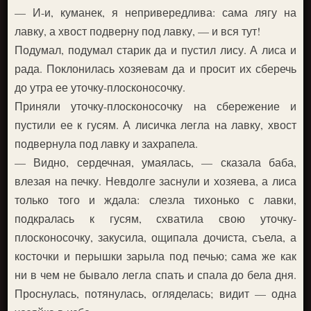
— И-и, куманек, я непривередлива: сама лягу на
лавку, а хвост подверну под лавку, — и вся тут!
Подумал, подумал старик да и пустил лису. А лиса и
рада. Поклонилась хозяевам да и просит их сберечь
до утра ее уточку-плосконосочку.
Приняли уточку-плосконосочку на сбережение и
пустили ее к гусям. А лисичка легла на лавку, хвост
подвернула под лавку и захрапела.
— Видно, сердечная, умаялась, — сказала баба,
влезая на печку. Невдолге заснули и хозяева, а лиса
только того и ждала: слезла тихонько с лавки,
подкралась к гусям, схватила свою уточку-
плосконосочку, закусила, ощипала дочиста, съела, а
косточки и перышки зарыла под печью; сама же как
ни в чем не бывало легла спать и спала до бела дня.
Проснулась, потянулась, огляделась; видит — одна