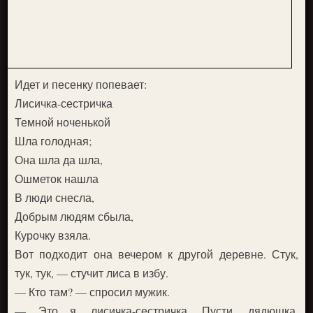
Идет и песенку попевает:
Лисичка-сестричка
Темной ноченькой
Шла голодная;
Она шла да шла,
Ошметок нашла
В люди снесла,
Добрым людям сбыла,
Курочку взяла.
Вот подходит она вечером к другой деревне. Стук,
тук, тук, — стучит лиса в избу.
— Кто там? — спросил мужик.
— Это я, лисичка-сестричка. Пусти, дядюшка,