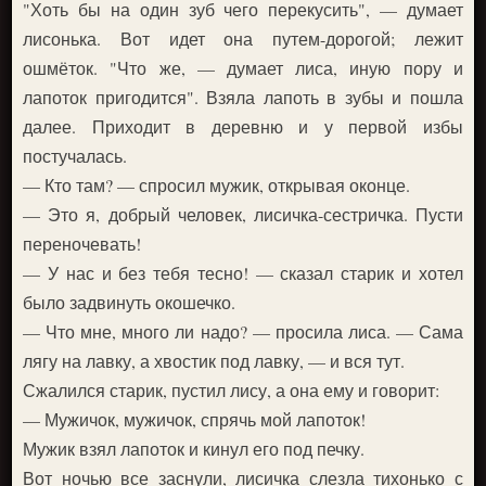
"Хоть бы на один зуб чего перекусить", — думает
лисонька. Вот идет она путем-дорогой; лежит
ошмёток. "Что же, — думает лиса, иную пору и
лапоток пригодится". Взяла лапоть в зубы и пошла
далее. Приходит в деревню и у первой избы
постучалась.
— Кто там? — спросил мужик, открывая оконце.
— Это я, добрый человек, лисичка-сестричка. Пусти
переночевать!
— У нас и без тебя тесно! — сказал старик и хотел
было задвинуть окошечко.
— Что мне, много ли надо? — просила лиса. — Сама
лягу на лавку, а хвостик под лавку, — и вся тут.
Сжалился старик, пустил лису, а она ему и говорит:
— Мужичок, мужичок, спрячь мой лапоток!
Мужик взял лапоток и кинул его под печку.
Вот ночью все заснули, лисичка слезла тихонько с