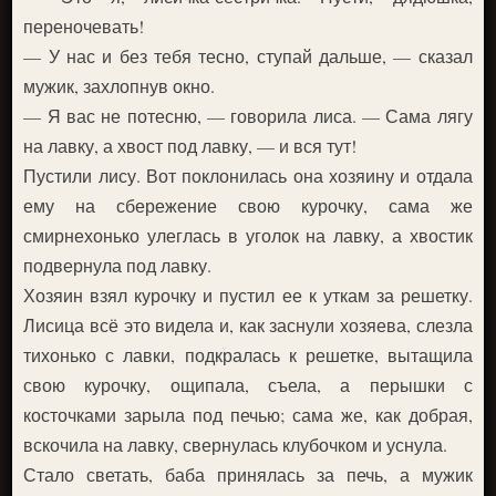
переночевать!
— У нас и без тебя тесно, ступай дальше, — сказал
мужик, захлопнув окно.
— Я вас не потесню, — говорила лиса. — Сама лягу
на лавку, а хвост под лавку, — и вся тут!
Пустили лису. Вот поклонилась она хозяину и отдала
ему на сбережение свою курочку, сама же
смирнехонько улеглась в уголок на лавку, а хвостик
подвернула под лавку.
Хозяин взял курочку и пустил ее к уткам за решетку.
Лисица всё это видела и, как заснули хозяева, слезла
тихонько с лавки, подкралась к решетке, вытащила
свою курочку, ощипала, съела, а перышки с
косточками зарыла под печью; сама же, как добрая,
вскочила на лавку, свернулась клубочком и уснула.
Стало светать, баба принялась за печь, а мужик