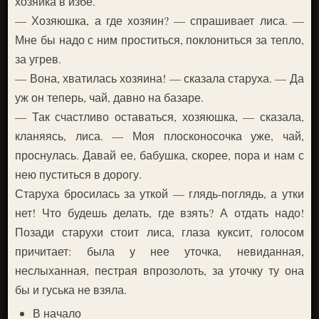
хозяйка в избе.
— Хозяюшка, а где хозяин? — спрашивает лиса. —
Мне бы надо с ним проститься, поклониться за тепло,
за угрев.
— Вона, хватилась хозяина! — сказала старуха. — Да
уж он теперь, чай, давно на базаре.
— Так счастливо оставаться, хозяюшка, — сказала,
кланяясь, лиса. — Моя плосконосочка уже, чай,
проснулась. Давай ее, бабушка, скорее, пора и нам с
нею пуститься в дорогу.
Старуха бросилась за уткой — глядь-поглядь, а утки
нет! Что будешь делать, где взять? А отдать надо!
Позади старухи стоит лиса, глаза куксит, голосом
причитает: была у нее уточка, невиданная,
неслыханная, пестрая впрозолоть, за уточку ту она
бы и гуська не взяла.
В начало