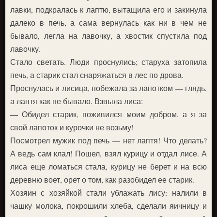
лавки, подкралась к лаптю, вытащила его и закинула
далеко в печь, а сама вернулась как ни в чем не
бывало, легла на лавочку, а хвостик спустила под
лавочку.
Стало светать. Люди проснулись; старуха затопила
печь, а старик стал снаряжаться в лес по дрова.
Проснулась и лисица, побежала за лапотком — глядь,
а лаптя как не бывало. Взвыла лиса:
— Обидел старик, поживился моим добром, а я за
свой лапоток и курочки не возьму!
Посмотрел мужик под печь — нет лаптя! Что делать?
А ведь сам клал! Пошел, взял курицу и отдал лисе. А
лиса еще ломаться стала, курицу не берет и на всю
деревню воет, орет о том, как разобидел ее старик.
Хозяин с хозяйкой стали ублажать лису: налили в
чашку молока, покрошили хлеба, сделали яичницу и