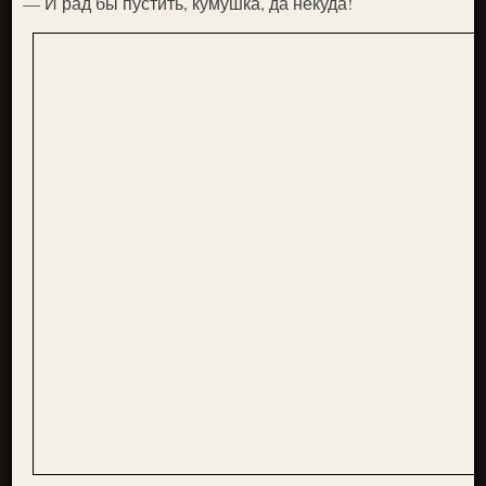
— И рад бы пустить, кумушка, да некуда!