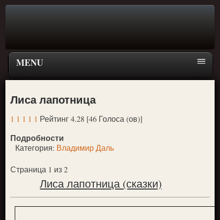
MENU
Главная страница
Лиса лапотница
Поиск
1
1
1
1
1
Рейтинг 4.28 [46 Голоса (ов)]
ПЕРЕЙТИ К ГЛАВНОМУ МЕНЮ СКАЗОК
Подробности
Новое
Категория:
Владимир Даль
Популярное
Страница 1 из 2
Лиса лапотница (сказки)