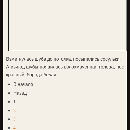
Взметнулась шуба до потолка, посыпались сосульки.
А из-под шубы появилась взлохмаченная голова, нос
красный, борода белая.
В начало
Назад
1
2
3
4