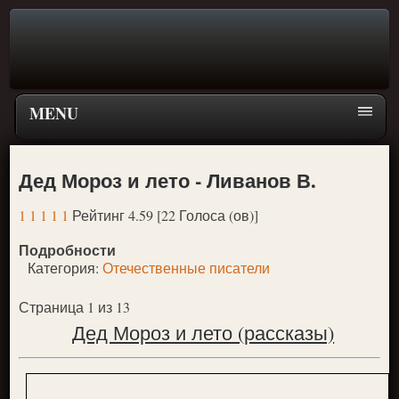
MENU
Главная страница
Дед Мороз и лето - Ливанов В.
Поиск
1
1
1
1
1
Рейтинг 4.59 [22 Голоса (ов)]
ПЕРЕЙТИ К ГЛАВНОМУ МЕНЮ СКАЗОК
Подробности
Новое
Категория:
Отечественные писатели
Популярное
Страница 1 из 13
Дед Мороз и лето (рассказы)