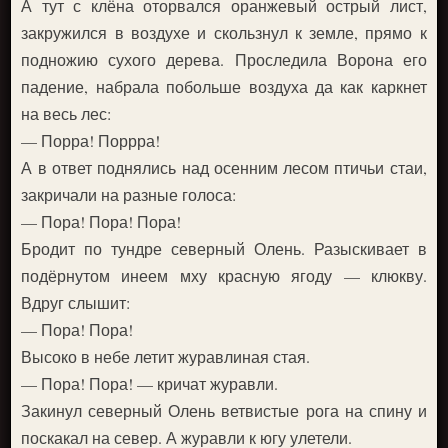
А тут с клёна оторвался оранжевый острый лист,
закружился в воздухе и скользнул к земле, прямо к
подножию сухого дерева. Проследила Ворона его
падение, набрала побольше воздуха да как каркнет
на весь лес:
— Порра! Поррра!
А в ответ поднялись над осенним лесом птичьи стаи,
закричали на разные голоса:
— Пора! Пора! Пора!
Бродит по тундре северный Олень. Разыскивает в
подёрнутом инеем мху красную ягоду — клюкву.
Вдруг слышит:
— Пора! Пора!
Высоко в небе летит журавлиная стая.
— Пора! Пора! — кричат журавли.
Закинул северный Олень ветвистые рога на спину и
поскакал на север. А журавли к югу улетели.