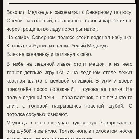
Вскочил Медведь и заковылял к Северному полюсу.
Спешит косолапый, на ледяные торосы карабкается,
через трещины во льду перепрыгивает.
На самом Северном полюсе стоит ледяная избушка.
К этой-то избушке и спешит белый Медведь.
Влез на завалинку и заглянул в окно.
В избе на ледяной лавке стоит мешок, а из него
торчат детские игрушки, а на ледяном столе лежит
красная шапка с меховой опушкой. В углу у двери
прислонён посох дорожный — суковатая палка. На
полу у ледяной печи — пара валенок, а на печи кто-то
спит, с головой накрывшись красной шубой. С
потолка сосульки свисают.
Медведь в окно постучал: тук-тук-тук. Заворочалось
под шубой и затихло. Только нога в полосатом носке