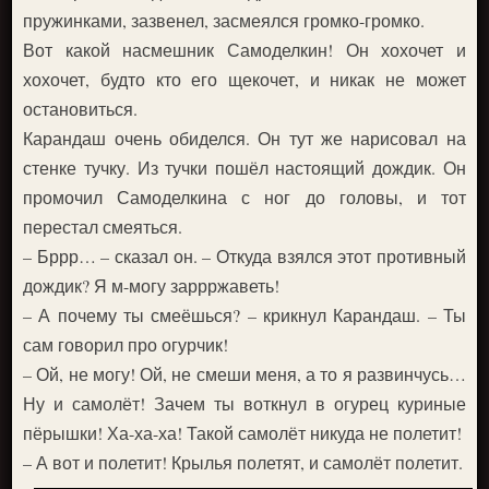
пружинками, зазвенел, засмеялся громко-громко.
Вот какой насмешник Самоделкин! Он хохочет и
хохочет, будто кто его щекочет, и никак не может
остановиться.
Карандаш очень обиделся. Он тут же нарисовал на
стенке тучку. Из тучки пошёл настоящий дождик. Он
промочил Самоделкина с ног до головы, и тот
перестал смеяться.
– Бррр… – сказал он. – Откуда взялся этот противный
дождик? Я м-могу заррржаветь!
– А почему ты смеёшься? – крикнул Карандаш. – Ты
сам говорил про огурчик!
– Ой, не могу! Ой, не смеши меня, а то я развинчусь…
Ну и самолёт! Зачем ты воткнул в огурец куриные
пёрышки! Ха-ха-ха! Такой самолёт никуда не полетит!
– А вот и полетит! Крылья полетят, и самолёт полетит.