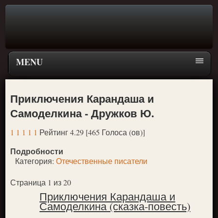
MENU
Главная страница
Приключения Карандаша и
Поиск
Самоделкина - Дружков Ю.
ПЕРЕЙТИ К ГЛАВНОМУ МЕНЮ СКАЗОК
1
1
1
1
1
Рейтинг 4.29 [465 Голоса (ов)]
Новое
Подробности
Популярное
Категория:
Отечественные писатели
Страница 1 из 20
Приключения Карандаша и
Самоделкина (сказка-повесть)