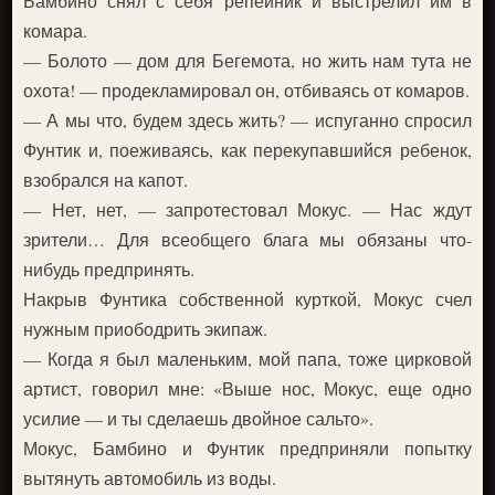
Бамбино снял с себя репейник и выстрелил им в
комара.
— Болото — дом для Бегемота, но жить нам тута не
охота! — продекламировал он, отбиваясь от комаров.
— А мы что, будем здесь жить? — испуганно спросил
Фунтик и, поеживаясь, как перекупавшийся ребенок,
взобрался на капот.
— Нет, нет, — запротестовал Мокус. — Нас ждут
зрители… Для всеобщего блага мы обязаны что-
нибудь предпринять.
Накрыв Фунтика собственной курткой, Мокус счел
нужным приободрить экипаж.
— Когда я был маленьким, мой папа, тоже цирковой
артист, говорил мне: «Выше нос, Мокус, еще одно
усилие — и ты сделаешь двойное сальто».
Мокус, Бамбино и Фунтик предприняли попытку
вытянуть автомобиль из воды.