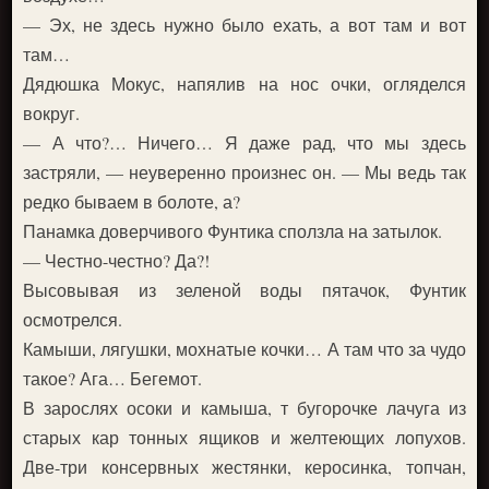
— Эх, не здесь нужно было ехать, а вот там и вот
там…
Дядюшка Мокус, напялив на нос очки, огляделся
вокруг.
— А что?… Ничего… Я даже рад, что мы здесь
застряли, — неуверенно произнес он. — Мы ведь так
редко бываем в болоте, а?
Панамка доверчивого Фунтика сползла на затылок.
— Честно-честно? Да?!
Высовывая из зеленой воды пятачок, Фунтик
осмотрелся.
Камыши, лягушки, мохнатые кочки… А там что за чудо
такое? Ага… Бегемот.
В зарослях осоки и камыша, т бугорочке лачуга из
старых кар тонных ящиков и желтеющих лопухов.
Две-три консервных жестянки, керосинка, топчан,