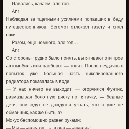
— Навались, качаем, але-гоп…
— Ап!
Наблюдая за тщетными усилиями попавших в беду
путешественников, Бегемот отложил газету и снял
очки.
— Разом, еще немного, але гоп…
— Ап!
Со стороны трудно было понять, вытягивают эти трое
автомобиль или наоборот — топят. После неудачных
попыток уже большая часть никелированного
радиатора показалась в воде.
— У нас ничего не выходит, — огорчился Фунтик,
размазывая болотную ряску по пятачку, — бедные
дети, они ждут не дождутся узнать, что я уже не
обманщик, как же быть, а?
Мокус беспомощно развел руками:
— Мы — «але-гоп…», а она — «вуаля»!