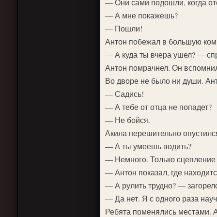
— Они сами подошли, когда от
— А мне покажешь?
— Пошли!
Антон побежал в большую комн
— А куда ты вчера ушел? — сп
Антон помрачнел. Он вспомнил
Во дворе не было ни души. Ант
— Садись!
— А тебе от отца не попадет?
— Не бойся.
Акила нерешительно опустился
— А ты умеешь водить?
— Немного. Только сцепление 
— Антон показал, где находит
— А рулить трудно? — загорел
— Да нет. Я с одного раза на
Ребята поменялись местами. А