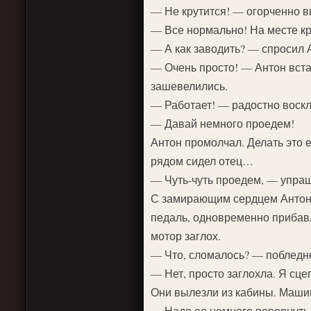
— Не крутится! — огорченно 
— Все нормально! На месте кр
— А как заводить? — спросил А
— Очень просто! — Антон вста
зашевелились.
— Работает! — радостно воскл
— Давай немного проедем!
Антон промолчал. Делать это ем
рядом сидел отец…
— Чуть-чуть проедем, — упра
С замирающим сердцем Антон 
педаль, одновременно прибавл
мотор заглох.
— Что, сломалось? — побледне
— Нет, просто заглохла. Я сце
Они вылезли из кабины. Маши
— Надо ее немного повернуть, 