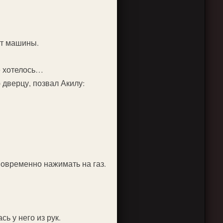
от машины.
е хотелось…
 дверцу, позвал Акилу:
новременно нажимать на газ.
ь у него из рук.