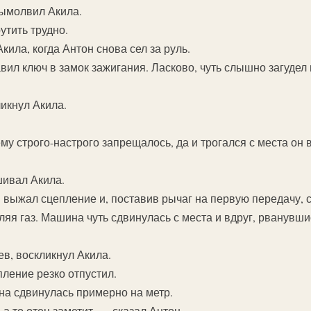
вымолвил Акила.
утить трудно.
кила, когда Антон снова сел за руль.
вил ключ в замок зажигания. Ласково, чуть слышно загудел
икнул Акила.
у строго-настрого запрещалось, да и трогался с места он вс
шивал Акила.
выжал сцепление и, поставив рычаг на первую передачу, с
яя газ. Машина чуть сдвинулась с места и вдруг, рванувши
в, воскликнул Акила.
пление резко отпустил.
на сдвинулась примерно на метр.
а то отец заметит, — сказал Антон.