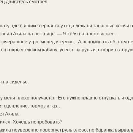
ец двигатель смотрел.
ату, где в ящике серванта у отца лежали запасные ключи 
росил Акила на лестнице. — Я тебя на пляже искал…
 вчерашнее утро, мопед и сумку… А вспоминать об этом н
он открыл ключом кабину, уселся за руль и, отворив вторую
 на сиденье.
у меня плохо получается. Его нужно плавно отпускать и од
ся сцепление, тормоз и газ…
ся Акила.
учился. Хочешь попробовать?
кила неуверенно повернул руль влево, но баранка вырвалас