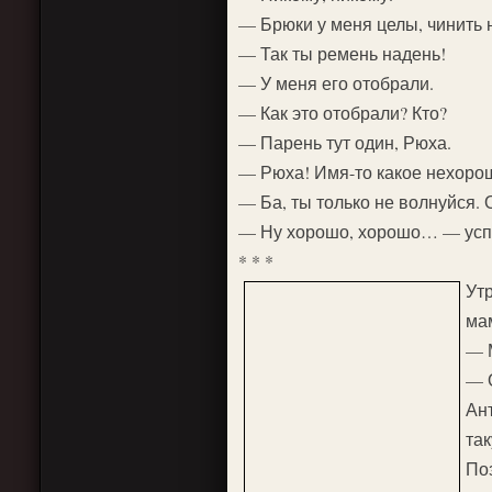
— Брюки у меня целы, чинить
— Так ты ремень надень!
— У меня его отобрали.
— Как это отобрали? Кто?
— Парень тут один, Рюха.
— Рюха! Имя-то какое нехоро
— Ба, ты только не волнуйся. 
— Ну хорошо, хорошо… — успо
* * *
Утр
ма
— М
— 
Ант
так
По