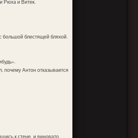
и Рюха и Витек.
с большой блестящей бляхой.
ибудь».
л, почему Антон отказывается
вшись к стене, и виновато