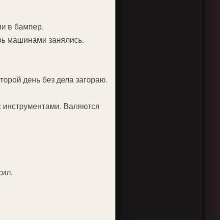
ми в бампер.
рь машинами занялись.
торой день без дела загораю.
с инструментами. Валяются
сил.