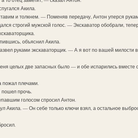
спугался Акила.
ставим и толкнем. — Поменяв передачу, Антон уперся рука
ался строгий мужской голос. — Экскаватор обобрали, тепе
экскаваторщика.
пившись, объяснил Акила.
звел руками экскаваторщик. — А я вот по вашей милости в
меня целых две запасных было — и обе испарились вместе 
а пожал плечами.
 пошел прочь.
упавшим голосом спросил Антон.
ул Акила. — Он себе только ключи взял, а остальное выбро
бросил.