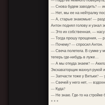
— Снова будем заводить? — и
— Нет, мы ее на нейтралку по
— А, старые знакомые! — разд
Антон поднял голову и узнал 
— Это их собственная, — насу
— Тогда прошу прощения, — ра
— Почему? — спросил Антон.
— Свеча полетела. В сумке у 
теперь где-нибудь в луже…
— А мы откуда знаем? — Акил
Экскаваторщик махнул рукой и
— Запчасти тоже у Витьки? — 
— Свечей у него нет, — вздохн
— Куда?
— Не знаю. Где-то на стройке 
* * *