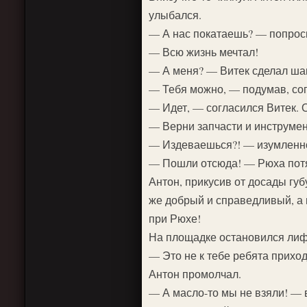
улыбался.
— А нас покатаешь? — попрос
— Всю жизнь мечтал!
— А меня? — Витек сделал шаг
— Тебя можно, — подумав, сог
— Идет, — согласился Витек. 
— Верни запчасти и инструме
— Издеваешься?! — изумленно
— Пошли отсюда! — Рюха потян
Антон, прикусив от досады губ
же добрый и справедливый, а 
при Рюхе!
На площадке остановился лиф
— Это не к тебе ребята приход
Антон промолчал.
— А масло-то мы не взяли! — 