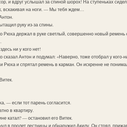
ор, и вдруг услышал за спиной шорох! На ступеньках сидел
, вскакивая на ноги. — Мы тебя ждем…
Антон.
тащил руку из-за спины.
но Рюха держал в руке светлый, совершенно новый ремень 
.
десь ни у кого нет!
 сказал Антон и подумал: «Наверно, тоже отобрал у кого-н
и Рюха и спрятал ремень в карман. Он искренне не понима
Витек.
, — если тот парень согласится.
тно в квартиру.
ине катал? — остановил его Витек.
янул в пролет лестницы и обнаружил Акилу. Он стоял, прижа