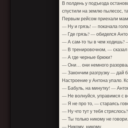
В полдень у подъезда останов
спустили на землю пылесос, т
Первым рейсом приехали мама
— Ну и грязь! — покачала голо
— Где грязь? — обиделся Анто
— А сам-то ты в чем ходишь? 
— В тренировочном, — сказал
— А где черные брюки?
— Они… они немного разорва
— Закончим разгрузку — дай б
Настроение у Антона упало. Ко
— Бабуль, на минутку! — Анто
— Не волнуйся, управимся с в
— Я не про то, — стараясь гов
— Ну что тут у тебя стряслось?
— Ты только никому не говори
— Никому, никому.