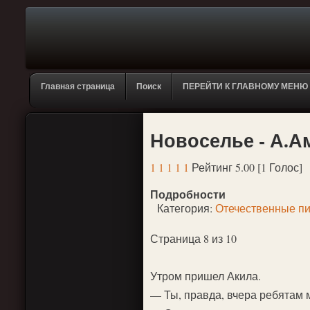
Главная страница
Поиск
ПЕРЕЙТИ К ГЛАВНОМУ МЕНЮ
Новоселье - А.А
1
1
1
1
1
Рейтинг 5.00 [1 Голос]
Подробности
Категория:
Отечественные пи
Страница 8 из 10
Утром пришел Акила.
— Ты, правда, вчера ребятам м