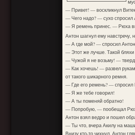
мус
— Привет! — воскликнул Витек
— Чего надо? — сухо спросил 
— Я ремень принес. — Рюха вы
Антон шагнул ему навстречу, 
— А где мой? — спросил Антон
— Этот же лучше. Такой бляхи з
— Чужой я не возьму! — твердо
— Как хочешь! — развел рукам
от такого шикарного ремня.
— Где его ремень? — спросил 
— Я же тебе говорил!
— А ты поменяй обратно!
— Попробую, — пообещал Рюха
Антон взял ведро и пошел обра
— Ты что, вчера Акилу на маш
Внизу кто-то чихнул. Антон гл