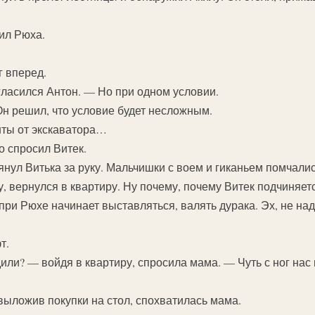
ил Рюха.
 вперед.
ласился Антон. — Но при одном условии.
Он решил, что условие будет несложным.
нты от экскаватора…
 спросил Витек.
ул Витька за руку. Мальчишки с воем и гиканьем помчалис
у, вернулся в квартиру. Ну почему, почему Витек подчиняет
при Рюхе начинает выставляться, валять дурака. Эх, не над
т.
или? — войдя в квартиру, спросила мама. — Чуть с ног нас 
выложив покупки на стол, спохватилась мама.