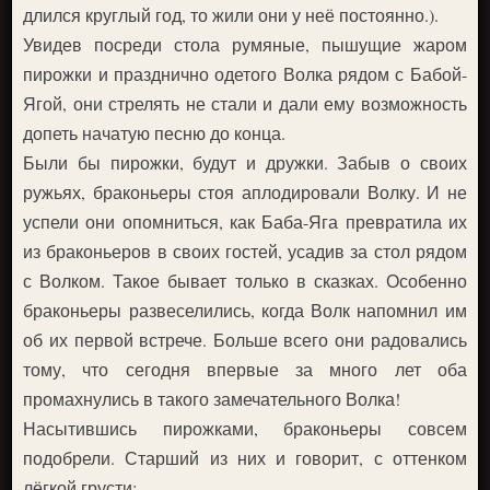
длился круглый год, то жили они у неё постоянно.).
Увидев посреди стола румяные, пышущие жаром
пирожки и празднично одетого Волка рядом с Бабой-
Ягой, они стрелять не стали и дали ему возможность
допеть начатую песню до конца.
Были бы пирожки, будут и дружки. Забыв о своих
ружьях, браконьеры стоя аплодировали Волку. И не
успели они опомниться, как Баба-Яга превратила их
из браконьеров в своих гостей, усадив за стол рядом
с Волком. Такое бывает только в сказках. Особенно
браконьеры развеселились, когда Волк напомнил им
об их первой встрече. Больше всего они радовались
тому, что сегодня впервые за много лет оба
промахнулись в такого замечательного Волка!
Насытившись пирожками, браконьеры совсем
подобрели. Старший из них и говорит, с оттенком
лёгкой грусти: