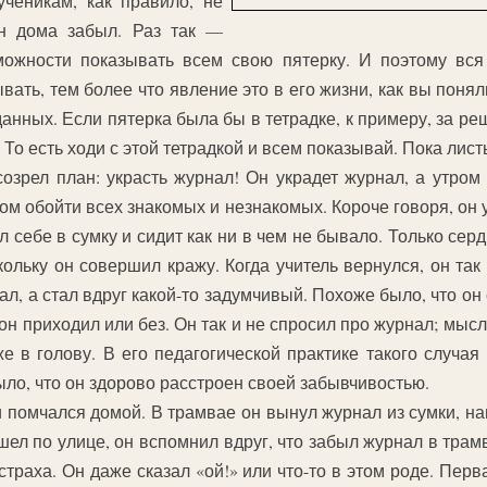
ученикам, как правило, не
он дома забыл. Раз так —
можности показывать всем свою пятерку. И поэтому вся
вать, тем более что явление это в его жизни, как вы понял
данных. Если пятерка была бы в тетрадке, к примеру, за р
. То есть ходи с этой тетрадкой и всем показывай. Пока лис
озрел план: украсть журнал! Он украдет журнал, а утром 
ом обойти всех знакомых и незнакомых. Короче говоря, он 
 себе в сумку и сидит как ни в чем не бывало. Только сердц
ольку он совершил кражу. Когда учитель вернулся, он так 
зал, а стал вдруг какой-то задумчивый. Похоже было, что 
он приходил или без. Он так и не спросил про журнал; мысль
е в голову. В его педагогической практике такого случая
ыло, что он здорово расстроен своей забывчивостью.
 помчался домой. В трамвае он вынул журнал из сумки, на
 шел по улице, он вспомнил вдруг, что забыл журнал в трамв
страха. Он даже сказал «ой!» или что-то в этом роде. Пер