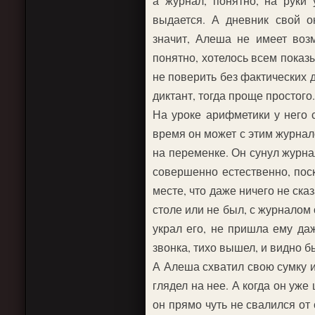
а журнал, понятно, на руки 
выдается. А дневник свой 
значит, Алеша не имеет воз
понятно, хотелось всем показы
не поверить без фактических 
диктант, тогда проще простого
На уроке арифметики у него с
время он может с этим журнал
на переменке. Он сунул журнал
совершенно естественно, поск
месте, что даже ничего не ска
столе или не был, с журналом 
украл его, не пришла ему даж
звонка, тихо вышел, и видно б
А Алеша схватил свою сумку и
глядел на нее. А когда он уже
он прямо чуть не свалился от 