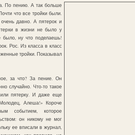
а. По пению. А так больше
Почти что все тройки были.
 очень давно. А пятерок и
ятерки в жизни не было у
е было, ну что поделаешь!
к. Рос. Из класса в класс
оженные тройки. Показывал
ое, за что? За пение. Он
но случайно. Что-то такое
вили пятерку. И даже еще
«Молодец, Алеша!» Короче
ным событием, которое
ьством: он никому не мог
ольку ее вписали в журнал,