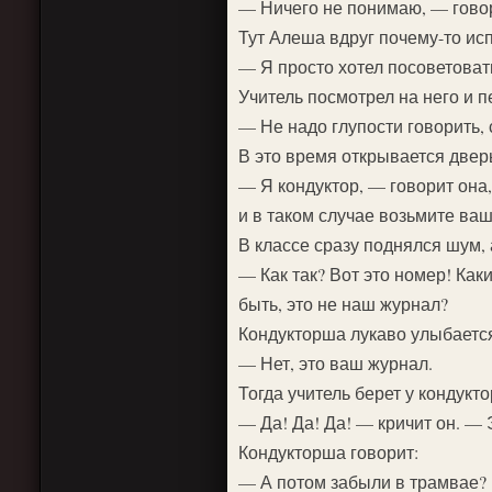
— Ничего не понимаю, — говор
Тут Алеша вдруг почему-то испу
— Я просто хотел посоветова
Учитель посмотрел на него и п
— Не надо глупости говорить
В это время открывается дверь,
— Я кондуктор, — говорит она
и в таком случае возьмите ва
В классе сразу поднялся шум, 
— Как так? Вот это номер! Как
быть, это не наш журнал?
Кондукторша лукаво улыбается
— Нет, это ваш журнал.
Тогда учитель берет у кондукт
— Да! Да! Да! — кричит он. —
Кондукторша говорит:
— А потом забыли в трамвае?