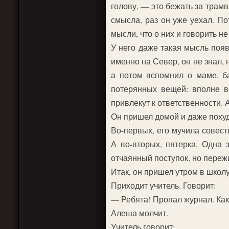
голову, — это бежать за трамв
смысла, раз он уже уехал. П
мысли, что о них и говорить не
У него даже такая мысль появ
именно на Север, он не знал, 
а потом вспомнил о маме, б
потерянных вещей: вполне во
привлекут к ответственности. 
Он пришел домой и даже похуде
Во-первых, его мучила совест
А во-вторых, пятерка. Одна 
отчаянный поступок, но пере
Итак, он пришел утром в школу
Приходит учитель. Говорит:
— Ребята! Пропал журнал. Кака
Алеша молчит.
Учитель говорит: