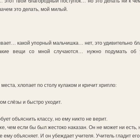
тот твой благородный поступок… но это делать ни к че
зачем это делать, мой милый.
ивает… какой упорный мальчишка… нет, это удивительно б
кие вещи со мной случаются… нужно подумать об 
 места, хлопает по столу кулаком и кричит хрипло:
ом слёзы и быстро уходит.
бует объяснить классу, но ему никто не верит.
же, чем если бы был жестоко наказан. Он не может ни есть, 
е ему объясняет. И он убеждает учителя. Учитель гладит его