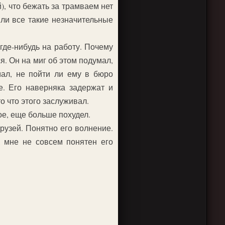
), что бежать за трамваем нет
ыли все такие незначительные
 где-нибудь на работу. Почему
я. Он на миг об этом подумал,
мал, не пойти ли ему в бюро
е. Его наверняка задержат и
о что этого заслуживал.
ное, еще больше похудел.
друзей. Понятно его волнение.
, мне не совсем понятен его
.