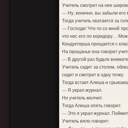
Учитель смотрит на нее широк
— Ну, конечно, вы забыли его 
Тогда учитель хватается за гол
— Господи! Что-то со мной пр
что нес его по коридору… Мож
Кондукторша прощается с класс
На прощанье она говорит учит
— В другой раз будьте внимат
Учитель сидит за столом, обх
сидит и смотрит в одну точку.
Тогда встает Алеша и срываю
— Я украл журнал.
Но учитель молчит.
Тогда Алеша опять говорит:
— Это я украл журнал. Пойми
Учитель вяло говорит: