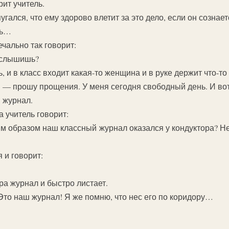
ит учитель.
гался, что ему здорово влетит за это дело, если он сознаетс
ть…
ечально так говорит:
, слышишь?
 и в класс входит какая-то женщина и в руке держит что-то 
, — прошу прощения. У меня сегодня свободный день. И вот
ш журнал.
а учитель говорит:
им образом наш классный журнал оказался у кондуктора? Не
 и говорит:
ора журнал и быстро листает.
 Это наш журнал! Я же помню, что нес его по коридору…