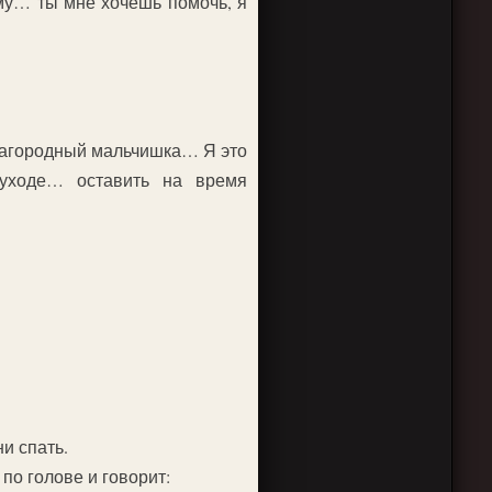
му… ты мне хочешь помочь, я
лагородный мальчишка… Я это
уходе… оставить на время
ни спать.
 по голове и говорит: