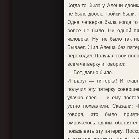
Когда-то была у Алеши двойк
не было двоек. Тройки были. 
Одна четверка была когда-то
вовсе не было. Ни одной п
человека. Ну, не было так н
Бывает. Жил Алеша без пятеро
переходил. Получал свои пол
всем четверку и говорил:
— Вот, давно было.
И вдруг — пятерка! И главн
получил эту пятерку совершен
удачно спел — и ему поста
устно похвалили. Сказали: 
говоря, это было прият
омрачалось одним обстоятел
показывать эту пятерку. Поск