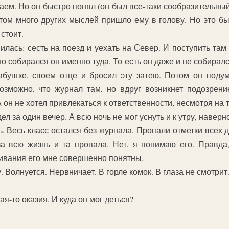
аем. Но он быстро понял (он был все-таки сообразительный
отом много других мыслей пришло ему в голову. Но это б
 стоит.
илась: сесть на поезд и уехать на Север. И поступить там
но собирался он именно туда. То есть он даже и не собиралс
абушке, своем отце и бросил эту затею. Потом он поду
зможно, что журнал там, но вдруг возникнет подозрени
А он не хотел привлекаться к ответственности, несмотря на т
л за один вечер. А всю ночь не мог уснуть и к утру, навер
ь. Весь класс остался без журнала. Пропали отметки всех 
за всю жизнь и та пропала. Нет, я понимаю его. Правда
живания его мне совершенно понятны.
. Волнуется. Нервничает. В горле комок. В глаза не смотрит
я-то оказия. И куда он мог деться?