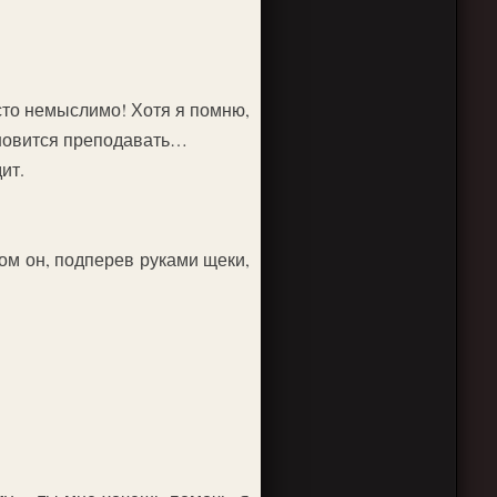
осто немыслимо! Хотя я помню,
ановится преподавать…
ит.
том он, подперев руками щеки,