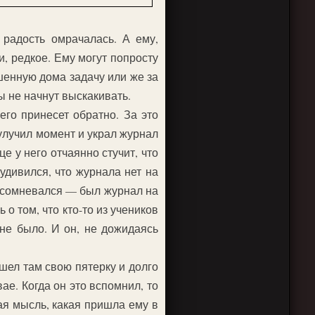
 радость омрачалась. А ему,
и, редкое. Ему могут попросту
ешенную дома задачу или же за
ты не начнут выскакивать.
его принесет обратно. За это
улучил момент и украл журнал
е у него отчаянно стучит, что
удивился, что журнала нет на
он сомневался — был журнал на
 о том, что кто-то из учеников
 не было. И он, не дожидаясь
шел там свою пятерку и долго
ае. Когда он это вспомнил, то
вая мысль, какая пришла ему в