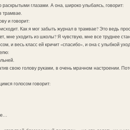
о раскрытыми глазами. А она, широко улыбаясь, говорит:
в трамвае.
ову и говорит:
оисходит. Как я мог забыть журнал в трамвае? Это ведь пр
ет, мне уходить из школы? Я чувствую, мне все труднее ст
ом, и весь класс ей кричит «спасибо», и она с улыбкой уход
елю:
ельней.
ватив свою голову руками, в очень мрачном настроении. По
щимся голосом говорит:
те…