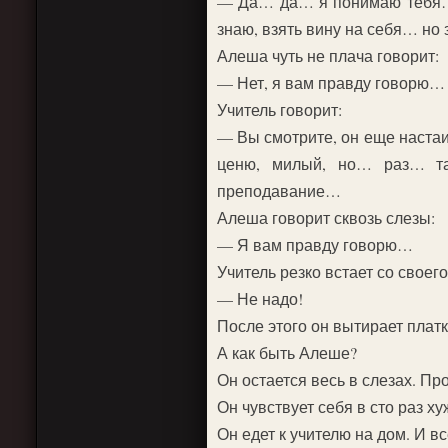
— Да… да… я понимаю тебя… э
знаю, взять вину на себя… но 
Алеша чуть не плача говорит:
— Нет, я вам правду говорю…
Учитель говорит:
— Вы смотрите, он еще наста
ценю, милый, но… раз… та
преподавание…
Алеша говорит сквозь слезы:
— Я вам правду говорю…
Учитель резко встает со своего
— Не надо!
После этого он вытирает платк
А как быть Алеше?
Он остается весь в слезах. Про
Он чувствует себя в сто раз ху
Он едет к учителю на дом. И вс