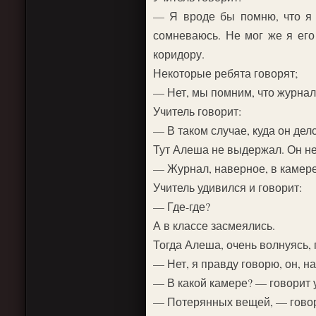
— Я вроде бы помню, что я 
сомневаюсь. Не мог же я его 
коридору.
Некоторые ребята говорят;
— Нет, мы помним, что журнал
Учитель говорит:
— В таком случае, куда он дел
Тут Алеша не выдержал. Он не 
— Журнал, наверное, в каме
Учитель удивился и говорит:
— Где-где?
А в классе засмеялись.
Тогда Алеша, очень волнуясь, 
— Нет, я правду говорю, он, 
— В какой камере? — говорит 
— Потерянных вещей, — гово