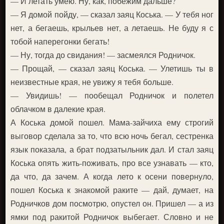
— И летать умею. Ну, как, побежим дальше?
— Я домой пойду, — сказал заяц Коська. — У тебя ног
нет, а бегаешь, крыльев нет, а летаешь. Не буду я с
тобой наперегонки бегать!
— Ну, тогда до свидания! — засмеялся Родничок.
— Прощай, — сказал заяц Коська. — Улетишь ты в
неизвестные края, не увижу я тебя больше.
— Увидишь! — пообещал Родничок и полетел
облачком в далекие края.
А Коська домой пошел. Мама-зайчиха ему строгий
выговор сделала за то, что всю ночь бегал, сестренка
язык показала, а брат подзатыльник дал. И стал заяц
Коська опять жить-поживать, про все узнавать — кто,
да что, да зачем. А когда лето к осени повернуло,
пошел Коська к знакомой раките — дай, думает, на
Родничков дом посмотрю, опустел он. Пришел — а из
ямки под ракитой Родничок выбегает. Словно и не