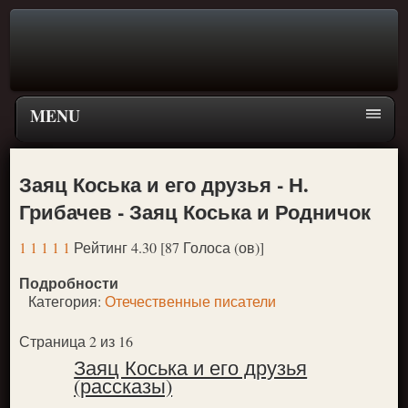
MENU
Главная страница
Заяц Коська и его друзья - Н.
Поиск
Грибачев - Заяц Коська и Родничок
ПЕРЕЙТИ К ГЛАВНОМУ МЕНЮ СКАЗОК
1
1
1
1
1
Рейтинг 4.30 [87 Голоса (ов)]
Новое
Подробности
Популярное
Категория:
Отечественные писатели
Страница 2 из 16
Заяц Коська и его друзья
(рассказы)