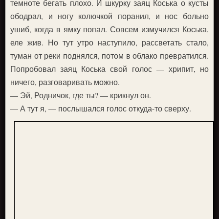
темноте бегать плохо. И шкурку заяц Коська о кусты
ободрал, и ногу колючкой поранил, и нос больно
ушиб, когда в ямку попал. Совсем измучился Коська,
еле жив. Но тут утро наступило, рассветать стало,
туман от реки поднялся, потом в облако превратился.
Попробовал заяц Коська свой голос — хрипит, но
ничего, разговаривать можно.
— Эй, Родничок, где ты? — крикнул он.
— А тут я, — послышался голос откуда-то сверху.