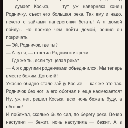
— думает Коська, — тут уж наверняка конец
Родничку, съест его большая река. Так ему и надо,
нечего с зайками наперегонки бегать! А я домой
пойду». Но прежде чем пойти домой, решил он
покричать:
— Эй, Родничок, где ты?
— А тут я, — ответил Родничок из реки.
— Где же ты, если тут целая река?
— А я с другими родничками объединился. Мы теперь
вместе бежим. Догоняй!
Ужасно обидно стало зайцу Коське — как же это так.
Родничок без ног, а его обогнал и еще насмехается?
Ну, уж нет, решил Коська, всю ночь бежать буду, а
обгоню!
И побежал, сколько было сил, по берегу реки. Вечер
наступил — бежит, ночь наступила — бежит. А в