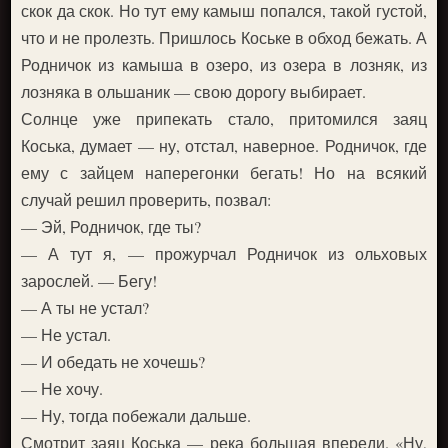
скок да скок. Но тут ему камыш попался, такой густой,
что и не пролезть. Пришлось Коське в обход бежать. А
Родничок из камыша в озеро, из озера в лозняк, из
лозняка в ольшаник — свою дорогу выбирает.
Солнце уже припекать стало, притомился заяц
Коська, думает — ну, отстал, наверное. Родничок, где
ему с зайцем наперегонки бегать! Но на всякий
случай решил проверить, позвал:
— Эй, Родничок, где ты?
— А тут я, — прожурчал Родничок из ольховых
зарослей. — Бегу!
— А ты не устал?
— Не устал.
— И обедать не хочешь?
— Не хочу.
— Ну, тогда побежали дальше.
Смотрит заяц Коська — река большая впереди. «Ну,