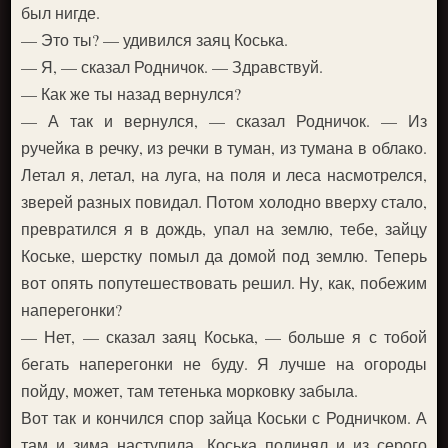
был нигде.
— Это ты? — удивился заяц Коська.
— Я, — сказал Родничок. — Здравствуй.
— Как же ты назад вернулся?
— А так и вернулся, — сказал Родничок. — Из
ручейка в речку, из речки в туман, из тумана в облако.
Летал я, летал, на луга, на поля и леса насмотрелся,
зверей разных повидал. Потом холодно вверху стало,
превратился я в дождь, упал на землю, тебе, зайцу
Коське, шерстку помыл да домой под землю. Теперь
вот опять попутешествовать решил. Ну, как, побежим
наперегонки?
— Нет, — сказал заяц Коська, — больше я с тобой
бегать наперегонки не буду. Я лучше на огороды
пойду, может, там тетенька морковку забыла.
Вот так и кончился спор зайца Коськи с Родничком. А
там и зима наступила. Коська полинял и из серого