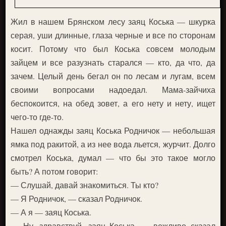
Жил в нашем Брянском лесу заяц Коська — шкурка
серая, уши длинные, глаза черные и все по сторонам
косит. Потому что был Коська совсем молодым
зайцем и все разузнать старался — кто, да что, да
зачем. Целый день бегал он по лесам и лугам, всем
своими вопросами надоедал. Мама-зайчиха
беспокоится, на обед зовет, а его нету и нету, ищет
чего-то где-то.
Нашел однажды заяц Коська Родничок — небольшая
ямка под ракитой, а из нее вода льется, журчит. Долго
смотрел Коська, думал — что бы это такое могло
быть? А потом говорит:
— Слушай, давай знакомиться. Ты кто?
— Я Родничок, — сказал Родничок.
— А я — заяц Коська.
— Ну, здравствуй, заяц Коська, — вежливо сказал