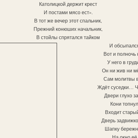
Католицкой держит крест
И постами мясо ест».
В тот же вечер этот спальник,
Прежний конюших начальник,
В стойлы спрятался тайком
И обсыпался
Вот и полночь 
У него в груд
Он ни жив ни м
Сам молитвы в
Ждёт суседки… Чу
Двери глухо з
Кони топнул
Входит старый
Дверь задвижко
Шапку бережно
На окно её