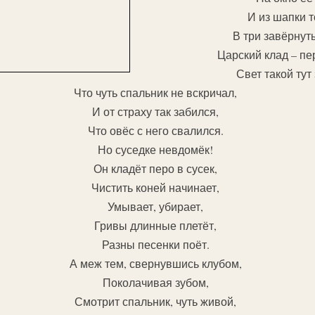
И из шапки т
В три завёрнут
Царский клад – пе
Свет такой тут
Что чуть спальник не вскричал,
И от страху так забился,
Что овёс с него свалился.
Но суседке невдомёк!
Он кладёт перо в сусек,
Чистить коней начинает,
Умывает, убирает,
Гривы длинные плетёт,
Разны песенки поёт.
А меж тем, свернувшись клубом,
Поколачивая зубом,
Смотрит спальник, чуть живой,