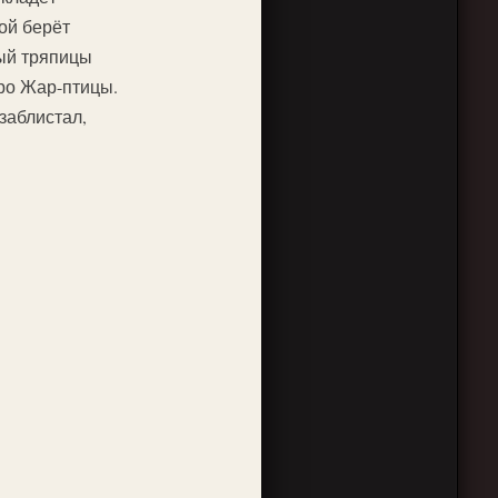
ой берёт
ый тряпицы
ро Жар-птицы.
 заблистал,