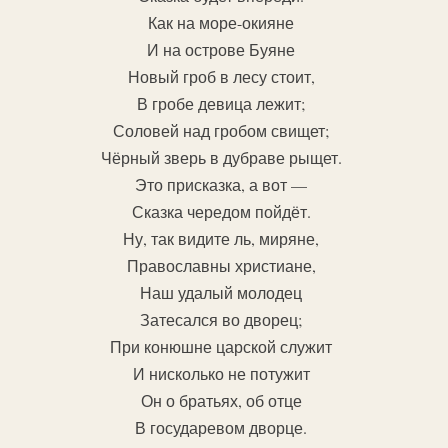
Как на море-окияне
И на острове Буяне
Новый гроб в лесу стоит,
В гробе девица лежит;
Соловей над гробом свищет;
Чёрный зверь в дубраве рыщет.
Это присказка, а вот —
Сказка чередом пойдёт.
Ну, так видите ль, миряне,
Православны христиане,
Наш удалый молодец
Затесался во дворец;
При конюшне царской служит
И нисколько не потужит
Он о братьях, об отце
В государевом дворце.