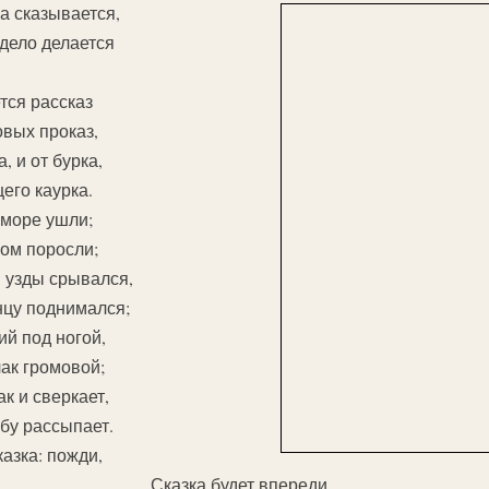
а сказывается,
 дело делается
тся рассказ
вых проказ,
а, и от бурка,
его каурка.
 море ушли;
ом поросли;
й узды срывался,
нцу поднимался;
ий под ногой,
ак громовой;
к и сверкает,
бу рассыпает.
азка: пожди,
Сказка будет впереди.