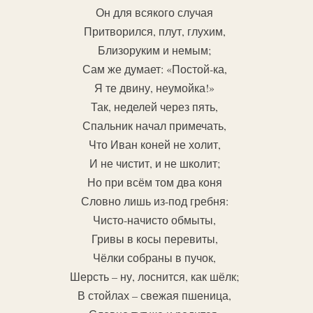
Он для всякого случая
Притворился, плут, глухим,
Близоруким и немым;
Сам же думает: «Постой-ка,
Я те двину, неумойка!»
Так, неделей через пять,
Спальник начал примечать,
Что Иван коней не холит,
И не чистит, и не школит;
Но при всём том два коня
Словно лишь из-под гребня:
Чисто-начисто обмыты,
Гривы в косы перевиты,
Чёлки собраны в пучок,
Шерсть – ну, лоснится, как шёлк;
В стойлах – свежая пшеница,