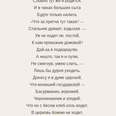
Словно тут же и родится,
И в чанах больших сыта
Будто только налита.
«Что за притча тут такая? —
Спальник думает, вздыхая. —
Уж не ходит ли, постой,
К нам проказник домовой?
Дай-ка я подкараулю,
А нешто, так я и пулю,
Не смигнув, умею слить, —
Лишь бы дурня уходить.
Донесу я в думе царской,
Что конюший государской —
Басурманин, ворожей,
Чернокнижник и злодей;
Что он с бесом хлеб-соль водит,
В церковь божию не ходит,