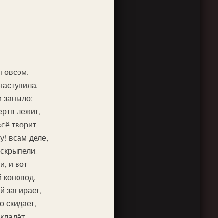
 овсом.
наступила.
и заныло:
ёртв лежит,
сё творит,
! всам-деле,
аскрыпели,
и, и вот
 коновод.
й запирает,
 скидает,
 кладёт