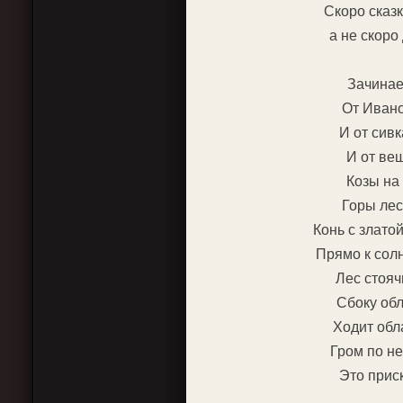
Скоро сказк
а не скоро
Зачинае
От Ивано
И от сивк
И от вещ
Козы на
Горы лес
Конь с злато
Прямо к сол
Лес стояч
Сбоку обл
Ходит обла
Гром по не
Это приск