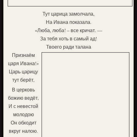
Тут царица замолчала,
На Ивана показала.
«Люба, люба! – все кричат. —
За тебя хоть в самый ад!
Твоего ради талана
Признаём
царя Ивана!»
Царь царицу
тут берёт,
В церковь
божию ведёт,
И с невестой
молодою
Он обходит
вкруг налою.