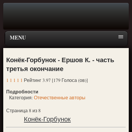
MENU
Главная страница
Конёк-Горбунок - Ершов К. - часть
Поиск
третья окончание
ПЕРЕЙТИ К ГЛАВНОМУ МЕНЮ СКАЗОК
1
1
1
1
1
Рейтинг 3.97 [179 Голоса (ов)]
Новое
Подробности
Популярное
Категория:
Отечественные авторы
Страница 8 из 8
Конёк-Горбунок