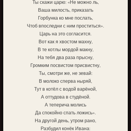
Ты скажи царю: «Не можно ль,
Ваша милость, приказать
Горбунка ко мне послать,
Чтоб впоследни с ним проститься».
Царь на это согласится.
Вот как я хвостом махну,
В те котлы мордой макну,
На тебя два раза прысну,
Громким посвистом присвистну,
Ты, смотри же, не зевай:
В молоко сперва ныряй,
Тут в котёл с водой варёной,
А оттудова в студёной.
А теперича молись
Да спокойно спать ложись».
На другой день, утром рано,
Разбудил конёк Ивана: