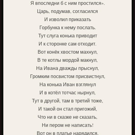
Я впоследни б с ним простился».
Царь, подумав, согласился
И изволил приказать
Горбунка к нему послать.
Тут слуга конька приводит
И к сторонке сам отходит.
Вот конёк хвостом махнул,
В те котлы мордой макнул,
На Ивана дважды прыснул,
Громким посвистом присвистнул,
На конька Иван взглянул
И в котёл тотчас нырнул,
Тут в другой, там в третий тоже,
И такой он стал пригожий,
Что ни в сказке не сказать,
Ни пером не написать!
Вот он в платье нарядился,