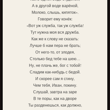
А в другой воде варёной,
Молоко, слышь, кипяток».
Говорит ему конёк:
«Вот уж служба, так уж служба!
Тут нужна моя вся дружба.
Как же к слову не сказать:
Лучше б нам пера не брать;
От него-то, от злодея,
Столько бед тебе на шею…
Ну, не плачь же, бог с тобой!
Сладим как-нибудь с бедой.
И скорее сам я сгину,
Чем тебя, Иван, покину.
Слушай, завтра на заре
В те поры, как на дворе
Ты разденешься, как должно,