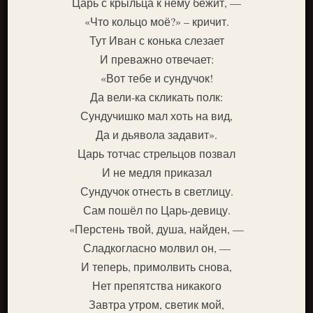
Царь с крыльца к нему бежит, —
«Что кольцо моё?» – кричит.
Тут Иван с конька слезает
И преважно отвечает:
«Вот тебе и сундучок!
Да вели-ка скликать полк:
Сундучишко мал хоть на вид,
Да и дьявола задавит».
Царь тотчас стрельцов позвал
И не медля приказал
Сундучок отнесть в светлицу.
Сам пошёл по Царь-девицу.
«Перстень твой, душа, найден, —
Сладкогласно молвил он, —
И теперь, примолвить снова,
Нет препятства никакого
Завтра утром, светик мой,