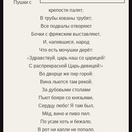
Пушки с
крепости палят;
В трубы кованы трубят;
Все подвалы отворяют
Бочки с фряжским выставляют,
И, напившися, народ
Что есть мочушки дерёт:
«Здравствуй, царь наш со царицей!
С распрекрасной Царь-девицей!»
Во дворце же пир горой:
Вина льются там рекой;
За дубовыми столами
Пьют бояре со князьями,
Сердцу любо! Я там был,
Мёд, вино и пиво пил;
По усам хоть и бежало,
В рот ни капли не попало.