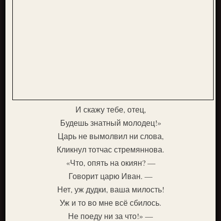
И скажу тебе, отец,
Будешь знатный молодец!»
Царь не вымолвил ни слова,
Кликнул тотчас стремяннова.
«Что, опять на окиян? —
Говорит царю Иван. —
Нет, уж дудки, ваша милость!
Уж и то во мне всё сбилось.
Не поеду ни за что!» —