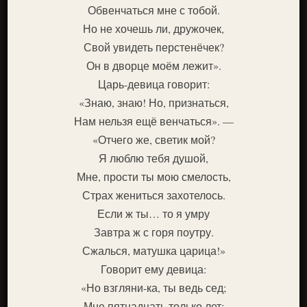
Обвенчаться мне с тобой.
Но не хочешь ли, дружочек,
Свой увидеть перстенёчек?
Он в дворце моём лежит».
Царь-девица говорит:
«Знаю, знаю! Но, признаться,
Нам нельзя ещё венчаться». —
«Отчего же, светик мой?
Я люблю тебя душой,
Мне, прости ты мою смелость,
Страх жениться захотелось.
Если ж ты… то я умру
Завтра ж с горя поутру.
Сжалься, матушка царица!»
Говорит ему девица:
«Но взгляни-ка, ты ведь сед;
Мне пятнадцать только лет: