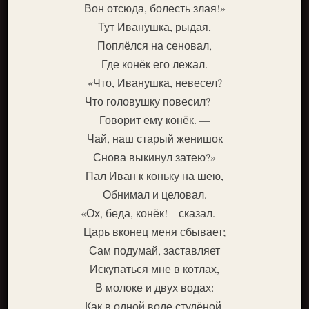
Вон отсюда, болесть злая!»
Тут Иванушка, рыдая,
Поплёлся на сеновал,
Где конёк его лежал.
«Что, Иванушка, невесел?
Что головушку повесил? —
Говорит ему конёк. —
Чай, наш старый женишок
Снова выкинул затею?»
Пал Иван к коньку на шею,
Обнимал и целовал.
«Ох, беда, конёк! – сказал. —
Царь вконец меня сбывает;
Сам подумай, заставляет
Искупаться мне в котлах,
В молоке и двух водах:
Как в одной воде студёной,