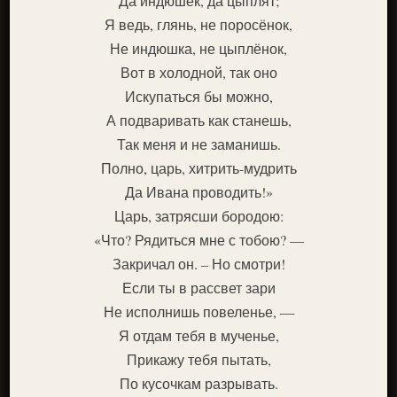
Да индюшек, да цыплят;
Я ведь, глянь, не поросёнок,
Не индюшка, не цыплёнок,
Вот в холодной, так оно
Искупаться бы можно,
А подваривать как станешь,
Так меня и не заманишь.
Полно, царь, хитрить-мудрить
Да Ивана проводить!»
Царь, затрясши бородою:
«Что? Рядиться мне с тобою? —
Закричал он. – Но смотри!
Если ты в рассвет зари
Не исполнишь повеленье, —
Я отдам тебя в мученье,
Прикажу тебя пытать,
По кусочкам разрывать.