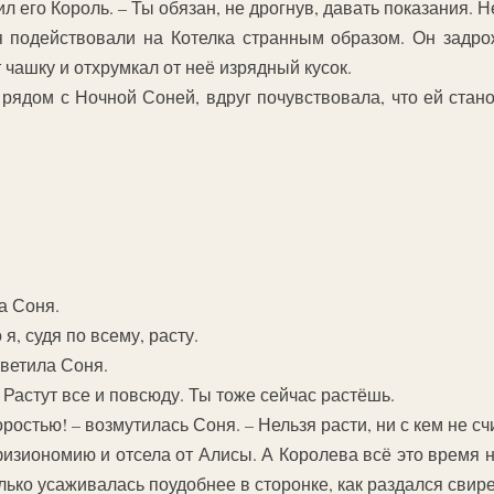
ил его Король. – Ты обязан, не дрогнув, давать показания. Н
я подействовали на Котелка странным образом. Он задр
 чашку и отхрумкал от неё изрядный кусок.
рядом с Ночной Соней, вдруг почувствовала, что ей станов
а Соня.
 я, судя по всему, расту.
ответила Соня.
– Растут все и повсюду. Ты тоже сейчас растёшь.
ростью! – возмутилась Соня. – Нельзя расти, ни с кем не сч
зиономию и отсела от Алисы. А Королева всё это время н
олько усаживалась поудобнее в сторонке, как раздался сви