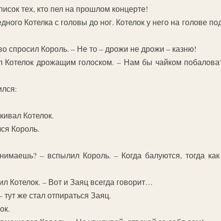
писок тех, кто пел на прошлом концерте!
дного Котелка с головы до ног. Котелок у него на голове по
во спросил Король. – Не то – дрожи не дрожи – казню!
л Котелок дрожащим голоском. – Нам бы чайком побаловат
ился:
акивал Котелок.
лся Король.
нимаешь? – вспылил Король. – Когда балуются, тогда как
л Котелок. – Вот и Заяц всегда говорит…
– тут же стал отпираться Заяц.
ок.