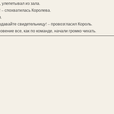
 улепетывал из зала.
! – спохватилась Королева.
.
одавайте свидетельницу! – провозгласил Король.
новение все, как по команде, начали громко чихать.