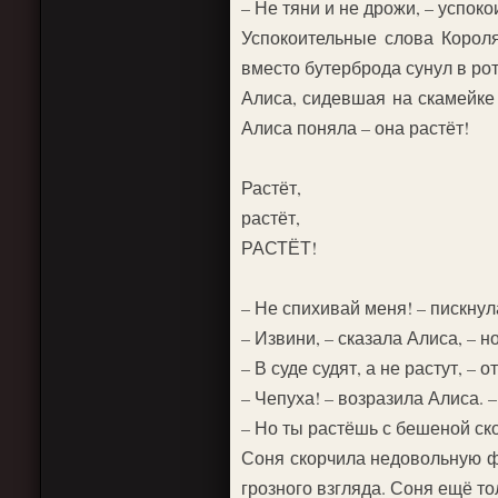
– Не тяни и не дрожи, – успоко
Успокоительные слова Корол
вместо бутерброда сунул в рот
Алиса, сидевшая на скамейке 
Алиса поняла – она растёт!
Растёт,
растёт,
РАСТЁТ!
– Не спихивай меня! – пискнул
– Извини, – сказала Алиса, – но
– В суде судят, а не растут, – 
– Чепуха! – возразила Алиса. 
– Но ты растёшь с бешеной ско
Соня скорчила недовольную фи
грозного взгляда. Соня ещё т