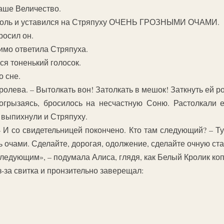
Ваше Величество.
ороль и уставился на Стряпуху ОЧЕНЬ ГРОЗНЫМИ ОЧАМИ.
росил он.
тимо ответила Стряпуха.
ся тоненький голосок.
 сне.
ролева. – Вытолкать вон! Затолкать в мешок! Заткнуть ей ро
огрызаясь, бросилось на несчастную Соню. Растолкали е
 выпихнули и Стряпуху.
– И со свидетельницей покончено. Кто там следующий? – Ту
ь очами. Сделайте, дорогая, одолжение, сделайте очную ста
 следующим», – подумала Алиса, глядя, как Белый Кролик коп
з-за свитка и пронзительно заверещал: