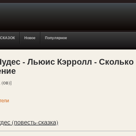
 СКАЗОК
Новое
Популярное
Чудес - Льюис Кэрролл - Сколько
ение
 (ов)]
тели
дес (повесть-сказка)