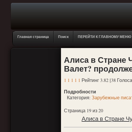
Главная страница
Поиск
ПЕРЕЙТИ К ГЛАВНОМУ МЕНЮ
Алиса в Стране 
Валет? продолж
1
1
1
1
1
Рейтинг 3.82 [38 Голоса
Подробности
Категория:
Зарубежные писа
Страница 19 из 20
Алиса в Стране Чу