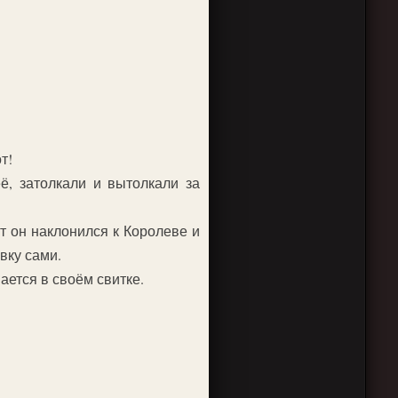
т!
ё, затолкали и вытолкали за
т он наклонился к Королеве и
вку сами.
ается в своём свитке.