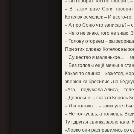
– Он говорит, что не говорит, 
– В таком разе Соня говорит
Котелок осмелел: – И всего-то,
– А про Соню что записать? – 
– Чего не знаю, того не знаю. З
– Голову оторвём – заговоришь
При этих словах Котелок вырон
– Существо я маленькое… – за
– Без головы ещё меньше стан
Какая-то свинка – кажется, мо
зверюшки бросились на бедную 
«Ага, – подумала Алиса, – те
– Довольно, – сказал Король Ко
– Я и толкую… – заикнулся был
– Не толкуешь, а толчешь. Воду
Тут другая свинка захлопал
«Ловко они расправились со с