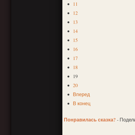
11
12
13
14
15
16
17
18
19
20
Вперед
В конец
Понравилась сказка?
- Подел