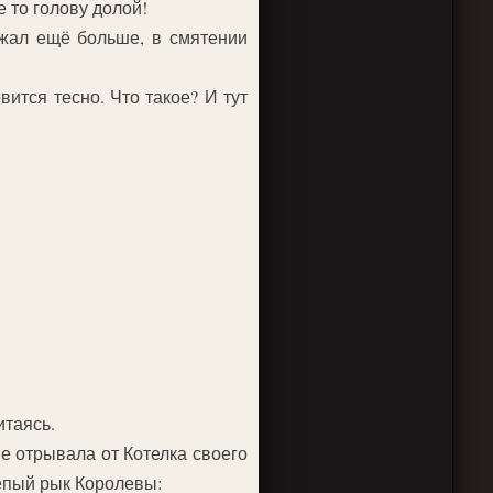
е то голову долой!
ожал ещё больше, в смятении
ится тесно. Что такое? И тут
итаясь.
е отрывала от Котелка своего
репый рык Королевы: