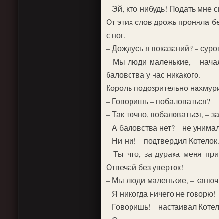
– Эй, кто-нибудь! Подать мне с
От этих слов дрожь проняла бе
с ног.
– Дождусь я показаний? – суро
– Мы люди маленькие, – нача
баловства у нас никакого.
Король подозрительно нахмур
– Говоришь – побаловаться?
– Так точно, побаловаться, – з
– А баловства нет? – не унима
– Ни-ни! – подтвердил Котелок.
– Ты что, за дурака меня при
Отвечай без уверток!
– Мы люди маленькие, – канючи
– Я никогда ничего не говорю! 
– Говоришь! – настаивал Котел