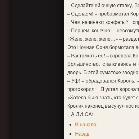
– Сделайте ей очную ставку, 
– Сделаем! – пробормотал К
– Чем начиняют конфеты? – сп
– Перцем, конечно! – невозму
«Желе, желе, желе…» – раздал
Это Ночная Соня бормотала во
– Растолкать её! – взревела Ко
Большинство, сталкиваясь и 
дверь. В этой суматохе заодно
– Уф! – обрадовался Король. 
проговорил: – Я устал ворочат
«Хотела бы я знать, кто будет
Кролик наконец высунул нос и
– А-ЛИ-СА!
В начало
Назад