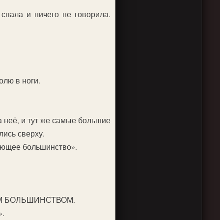
спала и ничего не говорила.
олю в ноги.
а неё, и тут же самые большие
лись сверху.
ляющее большинство».
ЮЩИМ БОЛЬШИНСТВОМ.
».