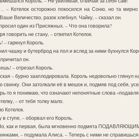
– вмешался Король. – Не увиливай, отвечай за себя сам!
… – Котелок осторожно покосился на Соню, но та мирно 
 Ваше Величество, разок хлебнул. Чайку, – сказал он.
спросил один из Присяжных. – Что она говорила?
ря говорить не стану, – ответил Котелок.
! – гаркнул Король.
ил чашку и бутерброд на пол и вслед за ними бухнулся Кор
причитал он.
ешь! – отрезал Король.
рская – бурно зааплодировала. Король недовольно глянул н
свинку. Они затолкали её в мешок и, подмяв под себя, усе
перь-то я понимаю, что означают непонятные слова «подав
телку, – от тебя толку мало.
о Котелок.
 в ступе, – оборвал его Король.
а. Но, как и первая, была мгновенно подмята ПОДАВЛЯ
винками, – подумала Алиса. – Теперь с ними не справишься