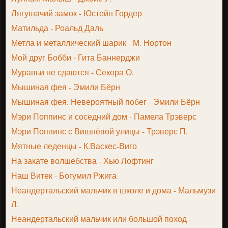
Лягушачий замок - Юстейн Гордер
Матильда - Роальд Даль
Метла и металлический шарик - М. Нортон
Мой друг Бобби - Гита Баннерджи
Муравьи не сдаются - Секора О.
Мышиная фея - Эмили Бёрн
Мышиная фея. Невероятный побег - Эмили Бёрн
Мэри Поппинс и соседний дом - Памела Трэверс
Мэри Поппинс с Вишнёвой улицы - Трэверс П.
Мятные леденцы - К.Васкес-Виго
На закате волшебства - Хью Лофтинг
Наш Витек - Богумил Ржига
Неандертальский мальчик в школе и дома - Мальмузи
Л.
Неандертальский мальчик или большой поход -