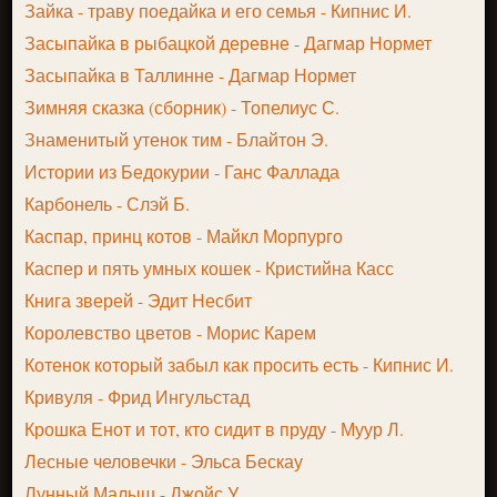
Зайка - траву поедайка и его семья - Кипнис И.
Засыпайка в рыбацкой деревне - Дагмар Нормет
Засыпайка в Таллинне - Дагмар Нормет
Зимняя сказка (сборник) - Топелиус С.
Знаменитый утенок тим - Блайтон Э.
Истории из Бедокурии - Ганс Фаллада
Карбонель - Слэй Б.
Каспар, принц котов - Майкл Морпурго
Каспер и пять умных кошек - Кристийна Касс
Книга зверей - Эдит Несбит
Королевство цветов - Морис Карем
Котенок который забыл как просить есть - Кипнис И.
Кривуля - Фрид Ингульстад
Крошка Енот и тот, кто сидит в пруду - Муур Л.
Лесные человечки - Эльса Бескау
Лунный Малыш - Джойс У.