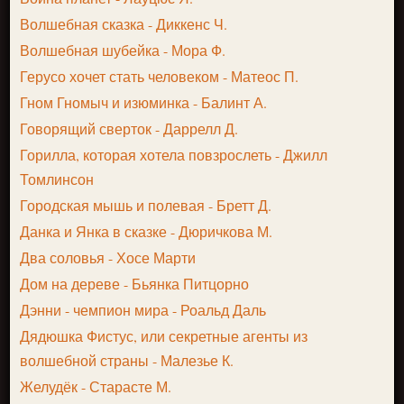
Волшебная сказка - Диккенс Ч.
Волшебная шубейка - Мора Ф.
Герусо хочет стать человеком - Матеос П.
Гном Гномыч и изюминка - Балинт А.
Говорящий сверток - Даррелл Д.
Горилла, которая хотела повзрослеть - Джилл
Томлинсон
Городская мышь и полевая - Бретт Д.
Данка и Янка в сказке - Дюричкова М.
Два соловья - Хосе Марти
Дом на дереве - Бьянка Питцорно
Дэнни - чемпион мира - Роальд Даль
Дядюшка Фистус, или секретные агенты из
волшебной страны - Малезье К.
Желудёк - Старасте М.