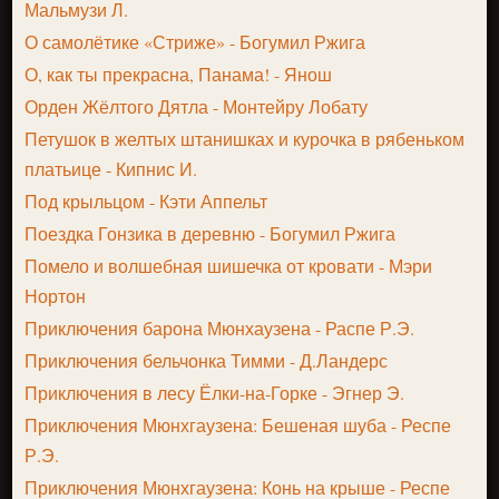
Мальмузи Л.
О самолётике «Стриже» - Богумил Ржига
О, как ты прекрасна, Панама! - Янош
Орден Жёлтого Дятла - Монтейру Лобату
Петушок в желтых штанишках и курочка в рябеньком
платьице - Кипнис И.
Под крыльцом - Кэти Аппельт
Поездка Гонзика в деревню - Богумил Ржига
Помело и волшебная шишечка от кровати - Мэри
Нортон
Приключения барона Мюнхаузена - Распе Р.Э.
Приключения бельчонка Тимми - Д.Ландерс
Приключения в лесу Ёлки-на-Горке - Эгнер Э.
Приключения Мюнхгаузена: Бешеная шуба - Респе
Р.Э.
Приключения Мюнхгаузена: Конь на крыше - Респе