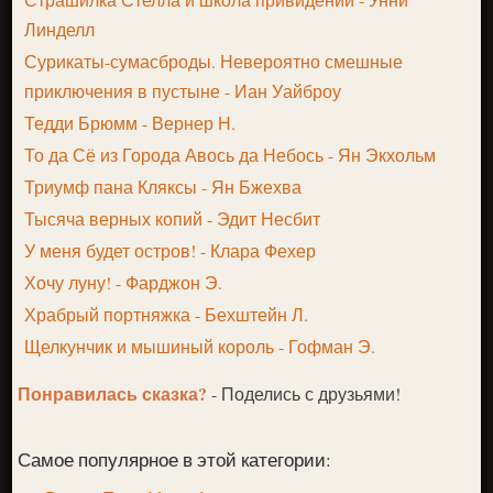
Линделл
Сурикаты-сумасброды. Невероятно смешные
приключения в пустыне - Иан Уайброу
Тедди Брюмм - Вернер Н.
То да Сё из Города Авось да Небось - Ян Экхольм
Триумф пана Кляксы - Ян Бжехва
Тысяча верных копий - Эдит Несбит
У меня будет остров! - Клара Фехер
Хочу луну! - Фарджон Э.
Храбрый портняжка - Бехштейн Л.
Щелкунчик и мышиный король - Гофман Э.
Понравилась сказка?
- Поделись с друзьями!
Самое популярное в этой категории: