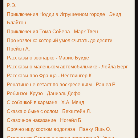
Р.Э.
Приключения Нодди в Игрушечном городе - Энид
Блайтон
Приключения Тома Сойера - Марк Твен
Про козленка который умел считать до десяти -
Прейсн А.
Рассказы о зоопарке - Марио Буиде
Рассказы о маленьком автомобильчике - Лейла Берг
Рассказы про Франца - Нёстлингер К.
Ренатино не летает по воскресеньям - Рашел Р.
Робинзон Крузо - Даниэль Дефо
С собачкой в кармане - Х.А. Мянд
Сказка о быке с ослом - Бехштейн Л.
Сказочное наказание - Ногейл Б.
Срочно ищу костюм водолаза - Панку-Яшь О.
Страшилка Стелла и школа привидений - Унни