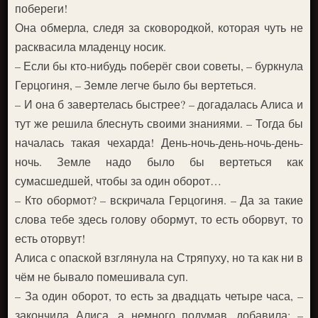
побереги!
Она обмерла, следя за сковородкой, которая чуть не
расквасила младенцу носик.
– Если бы кто-нибудь поберёг свои советы, – буркнула
Герцогиня, – Земле легче было бы вертеться.
– И она б завертелась быстрее? – догадалась Алиса и
тут же решила блеснуть своими знаниями. – Тогда бы
началась такая чехарда! День-ночь-день-ночь-день-
ночь. Земле надо было бы вертеться как
сумасшедшей, чтобы за один оборот…
– Кто обормот? – вскричала Герцогиня. – Да за такие
слова тебе здесь голову обормут, то есть оборвут, то
есть оторвут!
Алиса с опаской взглянула на Стряпуху, но та как ни в
чём не бывало помешивала суп.
– За один оборот, то есть за двадцать четыре часа, –
закончила Алиса, а немного подумав, добавила: –