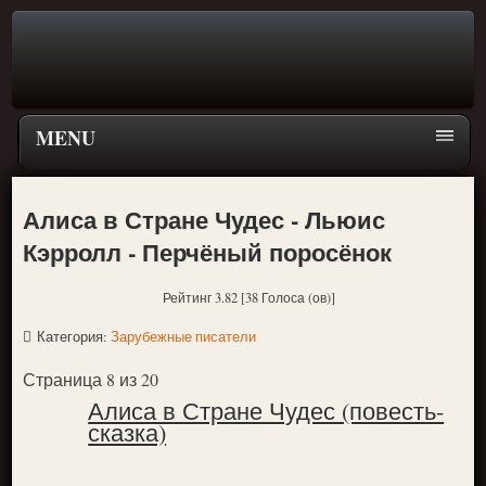
MENU
Главная страница
Алиса в Стране Чудес - Льюис
Поиск
Кэрролл - Перчёный поросёнок
ПЕРЕЙТИ К ГЛАВНОМУ МЕНЮ СКАЗОК
Рейтинг 3.82 [38 Голоса (ов)]
Новое
Категория:
Зарубежные писатели
Популярное
Страница 8 из 20
Алиса в Стране Чудес (повесть-
сказка)