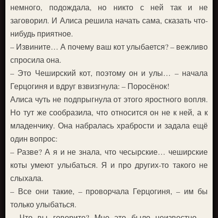
немного, подождала, но никто с ней так и не
заговорил. И Алиса решила начать сама, сказать что-
нибудь приятное.
– Извините… А почему ваш кот улыбается? – вежливо
спросила она.
– Это Чеширский кот, поэтому он и улы… – начала
Герцогиня и вдруг взвизгнула: – Поросёнок!
Алиса чуть не подпрыгнула от этого яростного вопля.
Но тут же сообразила, что относится он не к ней, а к
младенчику. Она набралась храбрости и задала ещё
один вопрос:
– Разве? А я и не знала, что чесырские… чеширские
коты умеют улыбаться. Я и про других-то такого не
слыхала.
– Все они такие, – проворчала Герцогиня, – им бы
только улыбаться.
– Что вы говорите? Мне это было неизвестно, –