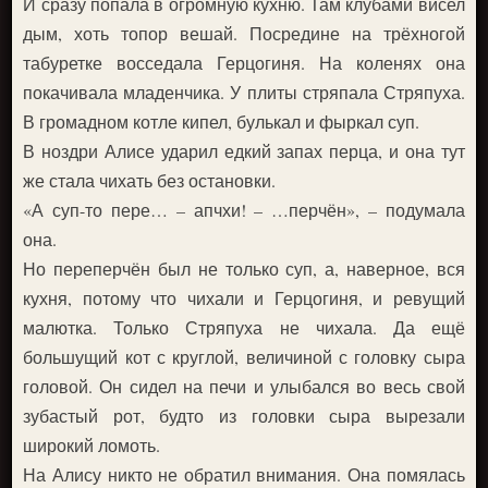
И сразу попала в огромную кухню. Там клубами висел
дым, хоть топор вешай. Посредине на трёхногой
табуретке восседала Герцогиня. На коленях она
покачивала младенчика. У плиты стряпала Стряпуха.
В громадном котле кипел, булькал и фыркал суп.
В ноздри Алисе ударил едкий запах перца, и она тут
же стала чихать без остановки.
«А суп-то пере… – апчхи! – …перчён», – подумала
она.
Но переперчён был не только суп, а, наверное, вся
кухня, потому что чихали и Герцогиня, и ревущий
малютка. Только Стряпуха не чихала. Да ещё
большущий кот с круглой, величиной с головку сыра
головой. Он сидел на печи и улыбался во весь свой
зубастый рот, будто из головки сыра вырезали
широкий ломоть.
На Алису никто не обратил внимания. Она помялась