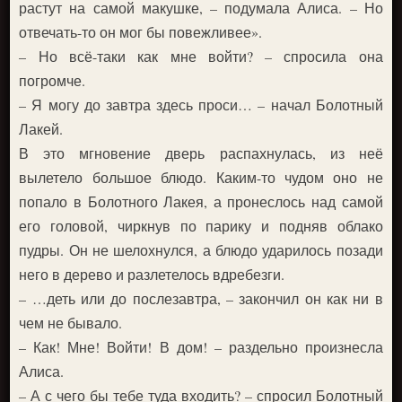
растут на самой макушке, – подумала Алиса. – Но
отвечать-то он мог бы повежливее».
– Но всё-таки как мне войти? – спросила она
погромче.
– Я могу до завтра здесь проси… – начал Болотный
Лакей.
В это мгновение дверь распахнулась, из неё
вылетело большое блюдо. Каким-то чудом оно не
попало в Болотного Лакея, а пронеслось над самой
его головой, чиркнув по парику и подняв облако
пудры. Он не шелохнулся, а блюдо ударилось позади
него в дерево и разлетелось вдребезги.
– …деть или до послезавтра, – закончил он как ни в
чем не бывало.
– Как! Мне! Войти! В дом! – раздельно произнесла
Алиса.
– А с чего бы тебе туда входить? – спросил Болотный