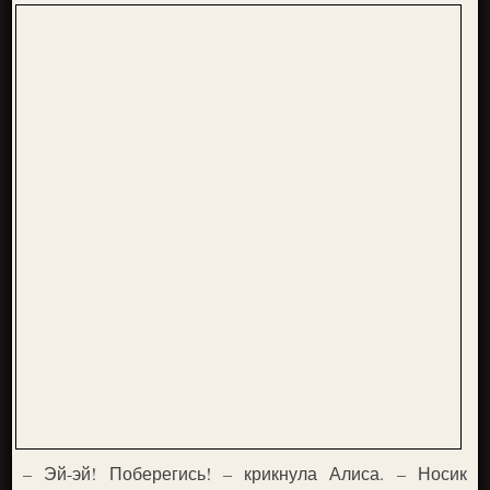
– Эй-эй! Поберегись! – крикнула Алиса. – Носик