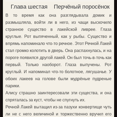
Глава шестая
Перчёный поросёнок
В то время как она разглядывала домик и
размышляла, войти ли в него, из чащи выскочило
странное существо в лакейской ливрее. Глаза
круглые. Рот выпяченный, как у рыбы. Существо и
впрямь напоминало что-то речное. Этот Речной Лакей
стал громко колотить в дверь. Она распахнулась, и на
пороге появился другой лакей. Он был точь-в-точь как
первый. Только наоборот. Глаза выпучены. Рот
круглый. И напоминал что-то болотное, лягушачье. У
обоих лакеев на голове были мудрёные пудреные
парики.
Алису страшно заинтересовали эти существа, и она
спряталась за куст, чтобы не спугнуть их.
Речной Лакей вытащил из-за пазухи конвертище чуть
ли не с него величиной и торжественно вручил его