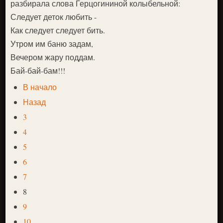
разбирала слова Герцогининой колыбельной:
Следует деток любить -
Как следует следует бить.
Утром им баню задам,
Вечером жару поддам.
Бай-бай-бам!!!
В начало
Назад
3
4
5
6
7
8
9
10