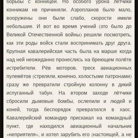
борьбы с конницей. Но особого урона лётчики
конникам не причиняли. Аэропланов было мало,
вооружены они были слабо, скорости имели
небольшие. И вот во время учений (это было до
Великой Отечественной войны) решили посмотреть,
как эти роды войск стали воспринимать друг друга.
Крупная кавалерийская часть была на марше когда
над ней неожиданно пронеслись на бреющем полёте
истребители. Рёв моторов, треск авиационных
пулемётов (стреляли, конечно, холостыми патронами)
сразу же превратили стройную колонну в дикий
испуганный табун. На втором заходе лётчики
сбросили дымовые бомбы, ослепили и людей и
коней, тогда беспорядок превратился в хаос.
Кавалерийский командир прискакал на командный
пункт, где находился авиационный начальник
«неприятеля», и хотел зарубить его (настоящей, а не