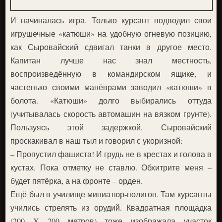
И начиналась игра. Только курсант подводил свои
игрушечные «катюши» на удобную огневую позицию,
как Сыровайский сдвигал танки в другое место.
Капитан лучше нас знал местность,
воспроизведённую в командирском ящике, и
частенько своими манёврами заводил «катюши» в
болота. «Катюши» долго выбирались оттуда
(учитывалась скорость автомашин на вязком грунте).
Пользуясь этой задержкой, Сыровайский
проскакивал в наш тыл и говорил с укоризной:
– Пропустил фашиста! И грудь не в крестах и голова в
кустах. Пока отметку не ставлю. Обхитрите меня –
будет пятёрка, а на фронте – орден.
Ещё был в училище миниатюр-полигон. Там курсанты
учились стрелять из орудий. Квадратная площадка
(200 X 200 метров) тоже изображала участок