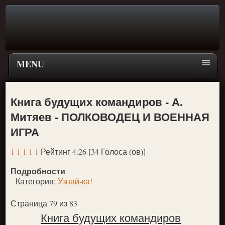
MENU
Главная страница
Книга будущих командиров - А.
Поиск
Митяев - ПОЛКОВОДЕЦ И ВОЕННАЯ
ПЕРЕЙТИ К ГЛАВНОМУ МЕНЮ СКАЗОК
ИГРА
Новое
1
1
1
1
1
Рейтинг 4.26 [34 Голоса (ов)]
Популярное
Подробности
Категория:
Узнай-ка!
Страница 79 из 83
Книга будущих командиров