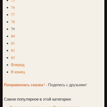
75
76
77
78
79
80
81
82
83
Вперед
В конец
Понравилась сказка?
- Поделись с друзьями!
Самое популярное в этой категории: