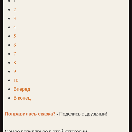
1
2
3
4
5
6
7
8
9
10
Вперед
В конец
Понравилась сказка?
- Поделись с друзьями!
Самое популярное в этой категории: