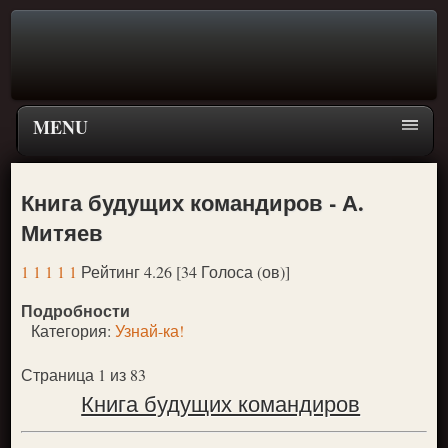
MENU
Главная страница
Книга будущих командиров - А.
Поиск
Митяев
ПЕРЕЙТИ К ГЛАВНОМУ МЕНЮ СКАЗОК
1
1
1
1
1
Рейтинг 4.26 [34 Голоса (ов)]
Новое
Подробности
Популярное
Категория:
Узнай-ка!
Страница 1 из 83
Книга будущих командиров