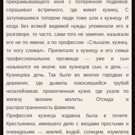
прихрамывающего коня с потерянной подковой,
спрашивал встречного, где живет кузнец. С
затупившимся топором люди тоже шли к кузнецу. И
когда без всякой видимой нужды упоминали его в
разговоре, то часто, сами того не замечая, называли
его не по имени, а по профессии: «Слыхали, кузнец-
то ногу сломал». Прилипало к кузнецу и его семье
профессиональное прозвище — уже и сын
назывался не иначе, как кузнецов сын, и дочь —
Кузнецова дочь. Так было во многих городках и
деревнях, где дымила покосившейся трубой
незатейливая, прокопченная кузня, где ухали по
железу звонкие молоты. Отсюда и
распространенность фамилии.
Профессия кузнеца издавна была в почете.
Крестьянина, имевшего дело с вещами простыми и
очевидными — землей, водой, солнцем, изумляла