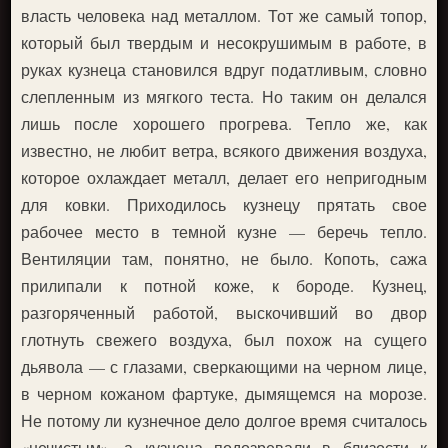
власть человека над металлом. Тот же самый топор,
который был твердым и несокрушимым в работе, в
руках кузнеца становился вдруг податливым, словно
слепленным из мягкого теста. Но таким он делался
лишь после хорошего прогрева. Тепло же, как
известно, не любит ветра, всякого движения воздуха,
которое охлаждает металл, делает его непригодным
для ковки. Приходилось кузнецу прятать свое
рабочее место в темной кузне — беречь тепло.
Вентиляции там, понятно, не было. Копоть, сажа
прилипали к потной коже, к бороде. Кузнец,
разгоряченный работой, выскочивший во двор
глотнуть свежего воздуха, был похож на сущего
дьявола — с глазами, сверкающими на черном лице,
в черном кожаном фартуке, дымящемся на морозе.
Не потому ли кузнечное дело долгое время считалось
«нечистым», а кузнеца подозревали в близости к