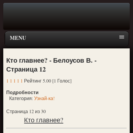
MENU
Главная страница
Кто главнее? - Белоусов В. -
Поиск
Страница 12
ПЕРЕЙТИ К ГЛАВНОМУ МЕНЮ СКАЗОК
1
1
1
1
1
Рейтинг 5.00 [1 Голос]
Новое
Подробности
Популярное
Категория:
Узнай-ка!
Страница 12 из 30
Кто главнее?