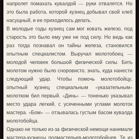
напролет помахать кувалдой — руки отвалятся. Но
это была работа, которой кузнец добывал свой хлеб
насущный, и ее приходилось делать.
В молодые годы кузнец сам мог ковать железо, под
старость это было ему уже не под силу. Но ведь как
раз тогда познавал он тайны железа, становился
опытным специалистом. Выручал молотобоец —
молодой человек большой физической силы. Бить
молотом нужно было сноровисто, знать, куда нанести
следующий удар. Чтобы помочь молотобойцу,
опытный кузнец специальным «указательным»
молотком бил первый. «Динь» — тоненько указывал
место удара легкий, с усеченными углами молоток
мастера. «Бом» — отзывалась густым басом кувалда
молотобойца.
Однако не только из-за физической немощи нанимали
мастера-кузнецы подмастерьев-молотобойцев. Те из