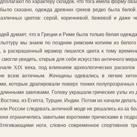
дполагают по характеру складок, что тога имела форму ова
 было сказано, одежда древних греков редко была бело
азличных цветов: серой, коричневой, бежевой и даже ч
дей думает, что в Греции и Риме была только белая одежда
кульптуру мы знаем по поздним римским копиям из белого
 а раскрашенный мрамор лишился цвета к тому времени,
, смогли увидеть, открыв для себя искусство античного мира
начале XIX века, под влиянием археологических раскопок
ние всем античным. Женщины одевались в легкие хито
, которые драпировали поверх тонких полупрозрачных п
 длинными завязками. Голову украшали греческие узлы из
остока, из Египта, Турции, Индии. Потом их начали делать
ли России следовать античной моде не решались из-за бо
они ограничились завитыми короткими прическами в под
бтягивающими ноги, словно современное спортивное три