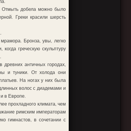
ла.
й. Отмыть добела можно было
ерной. Греки красили шерсть
.
 мрамора. Бронза, увы, легко
 когда греческую скульптуру
.
 в древних античных городах,
ны и туники. От холода они
латьев. На ногах у них была
 длинных волос с диадемами и
 и в Европе.
лее прохладного климата, чем
ражание римским императорам
ко гимнастов, в сочетании с