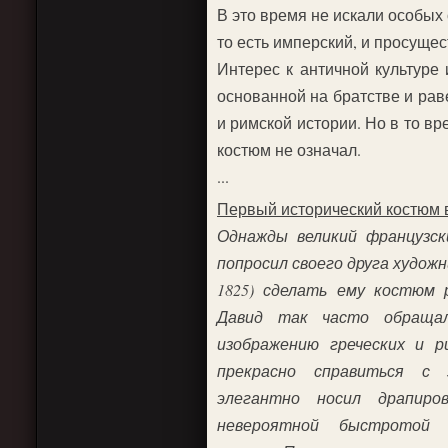
В это время не искали особых
то есть имперский, и просущес
Интерес к античной культуре
основанной на братстве и рав
и римской истории. Но в то в
костюм не означал.
...
Первый исторический костюм 
Однажды великий французск
попросил своего друга художн
1825) сделать ему костюм 
Давид так часто обраща
изображению греческих и р
прекрасно справиться с
элегантно носил драпир
невероятной быстротой 