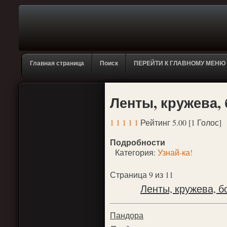
Главная страница
Поиск
ПЕРЕЙТИ К ГЛАВНОМУ МЕНЮ
Ленты, кружева, б
1
1
1
1
1
Рейтинг 5.00 [1 Голос]
Подробности
Категория:
Узнай-ка!
Страница 9 из 11
Ленты, кружева, бо
Пандора