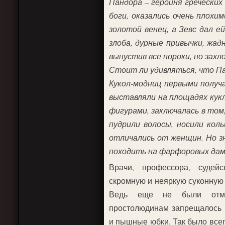
Пандора – героиня греческих
боги, оказались очень плохи
золотой венец, а Зевс дал е
злоба, дурные привычки, жа
выпустив все пороки, но захл
Стоит ли удивляться, что Па
Кукол-модниц первыми получ
выставляли на площадях кукл
фигурами, заключалась в том,
пудрили волосы, носили коль
отличались от женщин. Но з
походить на фарфоровых дам и
Врачи, профессора, судей
скромную и неяркую суконную 
Ведь еще не были отме
простолюдинам запрещалось 
и пышные юбки. Так было всег