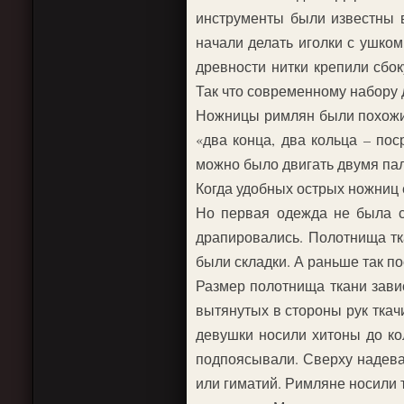
инструменты были известны в
начали делать иголки с ушко
древности нитки крепили сбо
Так что современному набору
Ножницы римлян были похожи 
«два конца, два кольца – по
можно было двигать двумя пал
Когда удобных острых ножниц 
Но первая одежда не была с
драпировались. Полотнища тк
были складки. А раньше так п
Размер полотнища ткани зави
вытянутых в стороны рук ткач
девушки носили хитоны до ко
подпоясывали. Сверху надевал
или гиматий. Римляне носили т