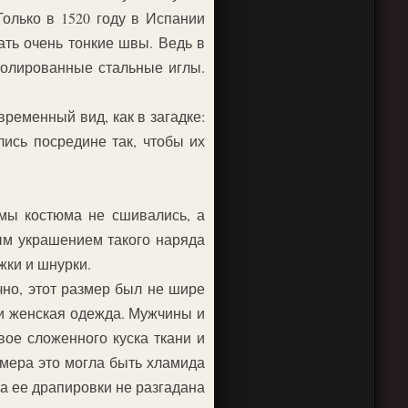
олько в 1520 году в Испании
ать очень тонкие швы. Ведь в
полированные стальные иглы.
ременный вид, как в загадке:
ись посредине так, чтобы их
мы костюма не сшивались, а
ым украшением такого наряда
жки и шнурки.
чно, этот размер был не шире
 и женская одежда. Мужчины и
ое сложенного куска ткани и
змера это могла быть хламида
на ее драпировки не разгадана