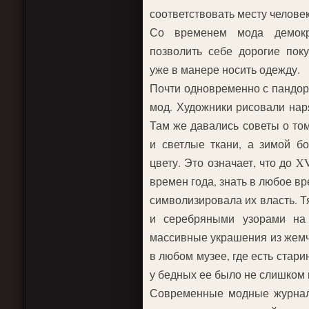
соответствовать месту челове
Со временем мода демокра
позволить себе дорогие поку
уже в манере носить одежду.
Почти одновременно с пандо
мод. Художники рисовали нар
Там же давались советы о том
и светлые ткани, а зимой б
цвету. Это означает, что до X
времен года, знать в любое вр
символизировала их власть. Т
и серебряными узорами на 
массивные украшения из жемчу
в любом музее, где есть стар
у бедных ее было не слишком 
Современные модные журналы