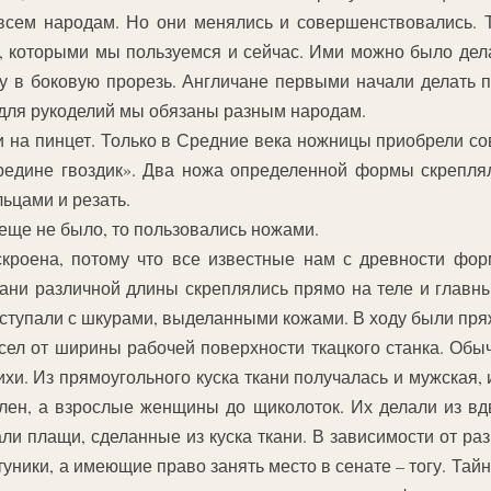
сем народам. Но они менялись и совершенствовались. Т
м, которыми мы пользуемся и сейчас. Ими можно было дел
ку в боковую прорезь. Англичане первыми начали делать 
 для рукоделий мы обязаны разным народам.
на пинцет. Только в Средние века ножницы приобрели сов
средине гвоздик». Два ножа определенной формы скреплял
ьцами и резать.
еще не было, то пользовались ножами.
кроена, потому что все известные нам с древности фор
ани различной длины скреплялись прямо на теле и главн
оступали с шкурами, выделанными кожами. В ходу были пря
сел от ширины рабочей поверхности ткацкого станка. Обы
ихи. Из прямоугольного куска ткани получалась и мужская,
лен, а взрослые женщины до щиколоток. Их делали из вдв
и плащи, сделанные из куска ткани. В зависимости от ра
уники, а имеющие право занять место в сенате – тогу. Тай