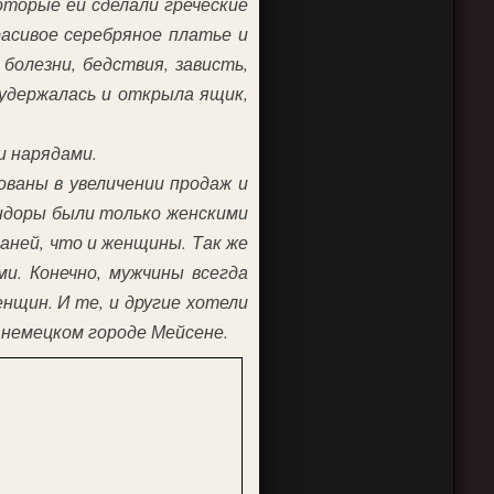
которые ей сделали греческие
расивое серебряное платье и
 болезни, бедствия, зависть,
 удержалась и открыла ящик,
и нарядами.
ваны в увеличении продаж и
андоры были только женскими
каней, что и женщины. Так же
ми. Конечно, мужчины всегда
нщин. И те, и другие хотели
в немецком городе Мейсене.