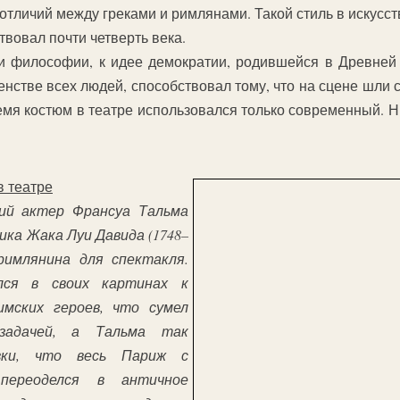
 отличий между греками и римлянами. Такой стиль в искусс
твовал почти четверть века.
 и философии, к идее демократии, родившейся в Древней 
енстве всех людей, способствовал тому, что на сцене шли 
ремя костюм в театре использовался только современный. Н
в театре
ий актер Франсуа Тальма
ика Жака Луи Давида (1748–
римлянина для спектакля.
лся в своих картинах к
имских героев, что сумел
 задачей, а Тальма так
овки, что весь Париж с
переоделся в античное