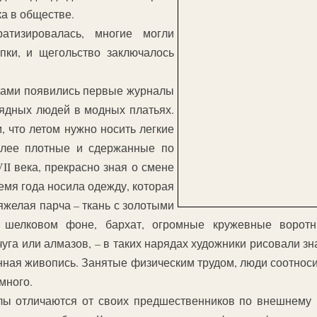
ка в обществе.
тизировалась, многие могли
пки, и щегольство заключалось
рами появились первые журналы
ядных людей в модных платьях.
, что летом нужно носить легкие
олее плотные и сдержанные по
VII века, прекрасно зная о смене
емя года носила одежду, которая
яжелая парча – ткань с золотыми
шелковом фоне, бархат, огромные кружевные воротни
га или алмазов, – в таких нарядах художники рисовали зн
инная живопись. Занятые физическим трудом, люди соотноси
много.
 отличаются от своих предшественников по внешнему ви