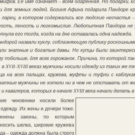
 мифов. Ее имя означает – всем одаренная. Но подарки, 
ми для земных людей. Богиня Афина подарила Пандоре к
й ларец, в котором содержались все людские несчастья –
дность, леность и легкомыслие. Любопытная Пандора не
опнула его тогда, когда на дне оставалась одна надежда.
ндорой назвали куклу, соблазняющую публику роскошным
али знатные и богатые дамы. Но купцы были заинтересо
у побольше, для всех горожанок. Причина, по которой п
 в XVII–XVIII веках мужчины носили одежду из таких же т
ца на всех пальцах, кружева, муфты и туфли с каблука
натные мужчины не хотели ни в чем не отставать от же
 кавалеров, которых в начале XVIII века начали делать 
ские чиновники носили более
одежду. Их жены и дочери тоже.
нены законы, по которым
носить шелка, широкие кружева
да – одежда должна была строго