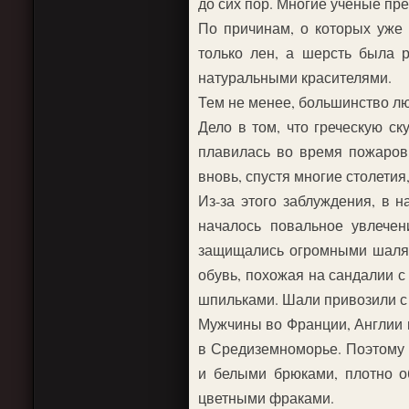
до сих пор. Многие ученые пре
По причинам, о которых уже
только лен, а шерсть была р
натуральными красителями.
Тем не менее, большинство лю
Дело в том, что греческую с
плавилась во время пожаров,
вновь, спустя многие столетия
Из-за этого заблуждения, в 
началось повальное увлече
защищались огромными шалями
обувь, похожая на сандалии с
шпильками. Шали привозили с В
Мужчины во Франции, Англии и
в Средиземноморье. Поэтому 
и белыми брюками, плотно о
цветными фраками.