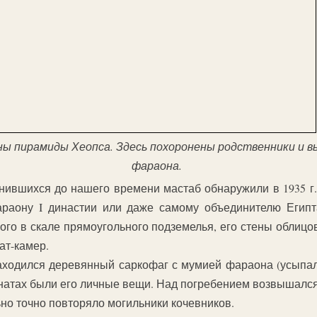
ы пирамиды Хеопса. Здесь похоронены родственники и в
фараона.
нившихся до нашего времени мастаб обнаружили в 1935 г.
раону I династии или даже самому объединителю Егип
ого в скале прямоугольного подземелья, его стены облиц
ат-камер.
находился деревянный саркофаг с мумией фараона (усыпа
мнатах были его личные вещи. Над погребением возвышался
но точно повторяло могильники кочевников.