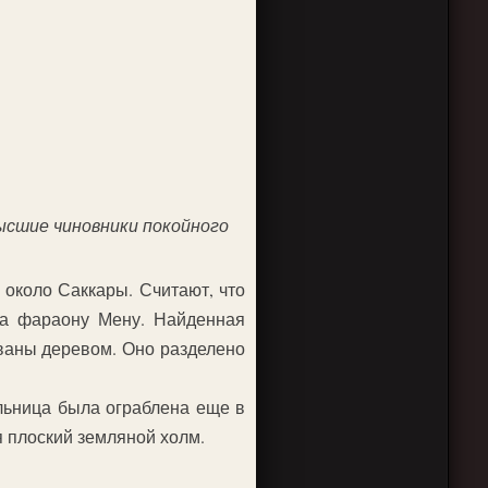
ысшие чиновники покойного
 около Саккары. Считают, что
та фараону Мену. Найденная
ованы деревом. Оно разделено
льница была ограблена еще в
 плоский земляной холм.