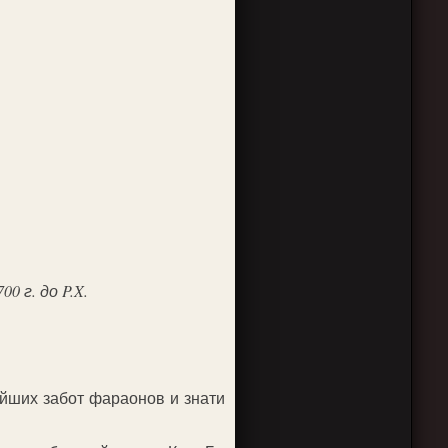
 г. до P.X.
ейших забот фараонов и знати