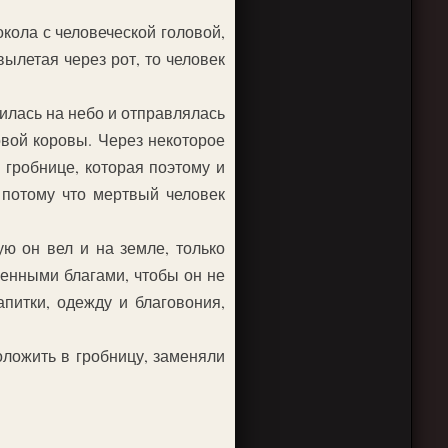
кола с человеческой головой,
вылетая через рот, то человек
силась на небо и отправлялась
овой коровы. Через некоторое
 гробнице, которая поэтому и
потому что мертвый человек
ю он вел и на земле, только
енными благами, чтобы он не
питки, одежду и благовония,
оложить в гробницу, заменяли