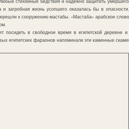
юбые стихийные бедствия и надежно защитить умершего о
 и загробная жизнь усопшего оказалась бы в опасности
перешли к сооружению мастабы. «Мастаба» арабское слово
ом.
ят посидеть в свободное время в египетской деревне и
вых египетских фараонов напоминали эти каменные скамей