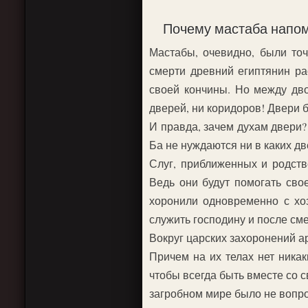
Почему мастаба напо
Мастабы, очевидно, были точ
смерти древний египтянин ра
своей кончины. Но между дво
дверей, ни коридоров! Двери 
И правда, зачем духам двери?
Ба не нуждаются ни в каких дв
Слуг, приближенных и родств
Ведь они будут помогать сво
хоронили одновременно с хоз
служить господину и после сме
Вокруг царских захоронений 
Причем на их телах нет ника
чтобы всегда быть вместе со 
загробном мире было не вопр