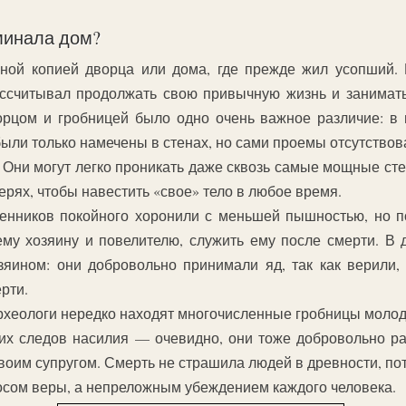
минала дом?
ной копией дворца или дома, где прежде жил усопший. 
ссчитывал продолжать свою привычную жизнь и занимать
рцом и гробницей было одно очень важное различие: в 
были только намечены в стенах, но сами проемы отсутствов
 Они могут легко проникать даже сквозь самые мощные стен
ерях, чтобы навестить «свое» тело в любое время.
енников покойного хоронили с меньшей пышностью, но по
ему хозяину и повелителю, служить ему после смерти. В 
яином: они добровольно принимали яд, так как верили, 
рти.
археологи нередко находят многочисленные гробницы моло
ких следов насилия — очевидно, они тоже добровольно ра
своим супругом. Смерть не страшила людей в древности, по
осом веры, а непреложным убеждением каждого человека.