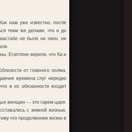
Как нам уже известно, после
ся теми же делами, что и до
мастабе не было ни окон, ни
али.
ы. Египтяне верили, что Ка и
близости от главного холма.
давние времена слуг нередко
что в их обязанности входит
дых женщин — это гарем царя.
сставались с земной жизнью,
тому что продолжение жизни в