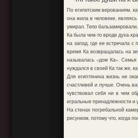
По египетским верованиям, ка
она жила в человеке, являясь 
умирал. Тело бальзамировали,
Ка была чем-то вроде духа-хр
на запад, где ее встречала с
время Ка возвращалась на зе
называлась «дом Ка». Семья
нуждался в своей Ка так же, ка
Для египтянина жизнь не ока
счастливей и лучше. Очень в
чувствовал себя ни в чем об
игральные принадлежности и у
На стенах погребальной каме
рисунком, потому что, когда п