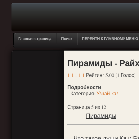
Главная страница
Поиск
ПЕРЕЙТИ К ГЛАВНОМУ МЕНЮ
Пирамиды - Райха
1
1
1
1
1
Рейтинг 5.00 [1 Голос]
Подробности
Категория:
Узнай-ка!
Страница 5 из 12
Пирамиды
Что такое души Ка и Б