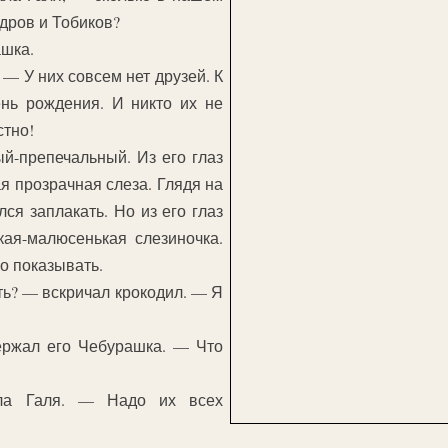
ндров и Тобиков?
шка.
— У них совсем нет друзей. К
ень рождения. И никто их не
стно!
ый-препечальный. Из его глаз
я прозрачная слеза. Глядя на
ся заплакать. Но из его глаз
кая-малюсенькая слезиночка.
о показывать.
ть? — вскричал крокодил. — Я
ержал его Чебурашка. — Что
ла Галя. — Надо их всех