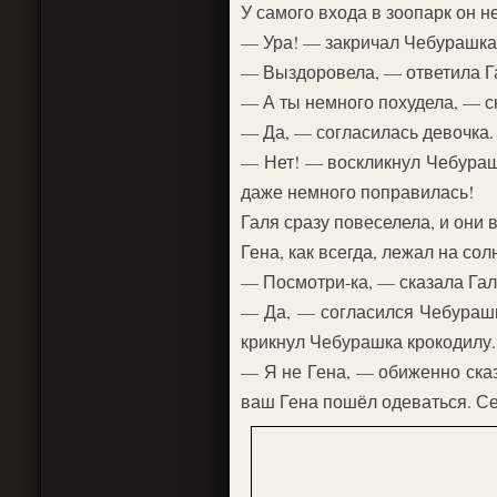
У самого входа в зоопарк он 
— Ура! — закричал Чебурашка
— Выздоровела, — ответила Г
— А ты немного похудела, — с
— Да, — согласилась девочка.
— Нет! — воскликнул Чебурашк
даже немного поправилась!
Галя сразу повеселела, и они 
Гена, как всегда, лежал на сол
— Посмотри-ка, — сказала Галя
— Да, — согласился Чебурашка
крикнул Чебурашка крокодилу.
— Я не Гена, — обиженно сказ
ваш Гена пошёл одеваться. Се