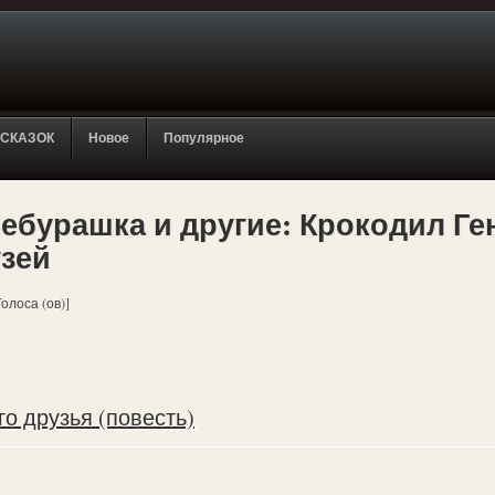
 СКАЗОК
Новое
Популярное
ебурашка и другие: Крокодил Ген
узей
Голоса (ов)]
го друзья (повесть)