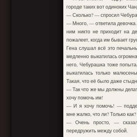
городе таких вот одиноких Ча
— Сколько? — спросил Чебура
— Много, — ответила девочка. 
ним никто не приходит на д
пожалеет, когда им бывает гру
Гена слушал всё это печальн
медленно выкатилась огромна
него, Чебурашка тоже попытал
выкатилась только малюсень
Такая, что её было даже стыдн
— Так что же мы должны дела
хочу помочь им!
— И я хочу помочь! — подд
мне жалко, что ли? Только как?
— Очень просто, — сказа
передружить между собой.