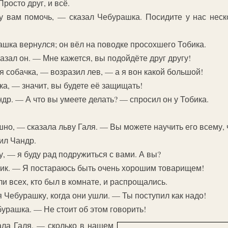
росто друг, и всё.
гу вам помочь, — сказал Чебурашка. Посидите у нас неск
шка вернулся; он вёл на поводке просохшего Тобика.
казал он. — Мне кажется, вы подойдёте друг другу!
я собачка, — возразил лев, — а я вон какой большой!
а, — значит, вы будете её защищать!
др. — А что вы умеете делать? — спросил он у Тобика.
но, — сказала льву Галя. — Вы можете научить его всему, 
ил Чандр.
у, — я буду рад подружиться с вами. А вы?
бик. — Я постараюсь быть очень хорошим товарищем!
 всех, кто был в комнате, и распрощались.
Чебурашку, когда они ушли. — Ты поступил как надо!
урашка. — Не стоит об этом говорить!
ала Галя, — сколько в нашем