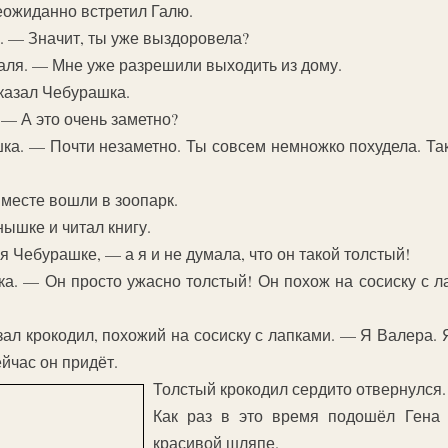
неожиданно встретил Галю.
. — Значит, ты уже выздоровела?
аля. — Мне уже разрешили выходить из дому.
казал Чебурашка.
 — А это очень заметно?
а. — Почти незаметно. Ты совсем немножко похудела. Так
вместе вошли в зоопарк.
нышке и читал книгу.
 Чебурашке, — а я и не думала, что он такой толстый!
. — Он просто ужасно толстый! Он похож на сосиску с ла
ал крокодил, похожий на сосиску с лапками. — Я Валера. 
йчас он придёт.
Толстый крокодил сердито отвернулся.
Как раз в это время подошёл Гена
красивой шляпе.