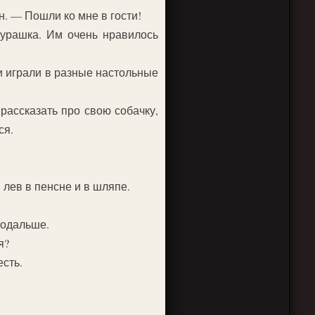
н. — Пошли ко мне в гости!
урашка. Им очень нравилось
и играли в разные настольные
ассказать про свою собачку,
ся.
лев в пенсне и в шляпе.
подальше.
я?
есть.