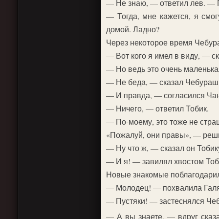
— Не знаю, — ответил лев. — П
— Тогда, мне кажется, я смо
домой. Ладно?
Через некоторое время Чебура
— Вот кого я имел в виду, — с
— Но ведь это очень маленька
— Не беда, — сказал Чебурашк
— И правда, — согласился Чан
— Ничего, — ответил Тобик.
— По-моему, это тоже не страш
«Пожалуй, они правы», — реш
— Ну что ж, — сказал он Тобик
— И я! — завилял хвостом То
Новые знакомые поблагодарили
— Молодец! — похвалила Галя 
— Пустяки! — застеснялся Чеб
— А вы знаете, — вдруг сказ