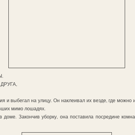
Ы.
ДРУГА,
я и выбегал на улицу. Он наклеивал их везде, где можно и
ивших мимо лошадях.
в доме. Закончив уборку, она поставила посредине комна