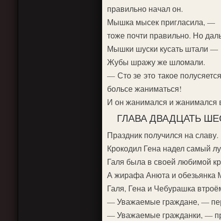
правильно начал он.
Мышка мысек пригласила, —
тоже почти правильно. Но дал
Мышки шуски кусать штали —
Жубы шражу же шломали.
— Сто зе это такое полусяетс
больсе жаниматься!
И он жанимался и жанимался 
ГЛАВА ДВАДЦАТЬ ШЕ
Праздник получился на славу.
Крокодил Гена надел самый л
Галя была в своей любимой к
А жирафа Анюта и обезьянка 
Галя, Гена и Чебурашка втроё
— Уважаемые граждане, — пер
— Уважаемые гражданки, — п