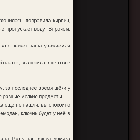
лонилась, поправила кирпич,
е пропускает воду! Впрочем,
 что скажет наша уважаемая
 платок, выложила в него все
м, за последнее время щёки у
ие разные мелкие предметы.
ка ещё не нашли, вы спокойно
емодан, ключик будет у неё в
на. Вот у нас вокруг домика