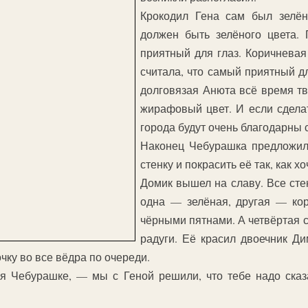
Крокодил Гена сам был зелён
должен быть зелёного цвета. 
приятный для глаз. Коричнева
считала, что самый приятный д
долговязая Анюта всё время т
жирафовый цвет. И если сдела
города будут очень благодарны 
Наконец Чебурашка предложил
стенку и покрасить её так, как хо
Домик вышел на славу. Все сте
одна — зелёная, другая — кор
чёрными пятнами. А четвёртая 
радуги. Её красил двоечник Д
очку во все вёдра по очереди.
я Чебурашке, — мы с Геной решили, что тебе надо сказ