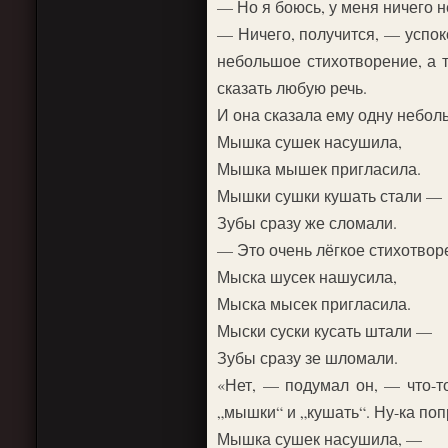
— Но я боюсь, у меня ничего н
— Ничего, получится, — успок
небольшое стихотворение, а т
сказать любую речь.
И она сказала ему одну небол
Мышка сушек насушила,
Мышка мышек пригласила.
Мышки сушки кушать стали —
Зубы сразу же сломали.
— Это очень лёгкое стихотвор
Мыска шусек нашусила,
Мыска мысек пригласила.
Мыски суски кусать штали —
Зубы сразу зе шломали.
«Нет, — подумал он, — что-т
„мышки“ и „кушать“. Ну-ка по
Мышка сушек насушила, —