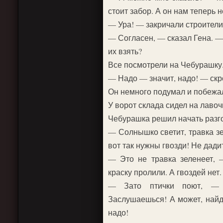
стоит забор. А он нам теперь 
— Ура! — закричали строител
— Согласен, — сказал Гена. —
их взять?
Все посмотрели на Чебурашку
— Надо — значит, надо! — скр
Он немного подумал и побежал
У ворот склада сидел на лаво
Чебурашка решил начать разго
— Солнышко светит, травка зе
вот так нужны гвозди! Не дад
— Это не травка зеленеет, 
краску пролили. А гвоздей нет
— Зато птички поют, — 
Заслушаешься! А может, най
надо!