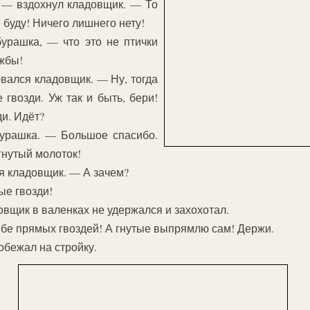
 — вздохнул кладовщик. — То
е буду! Ничего лишнего нету!
урашка, — что это не птички
жбы!
ался кладовщик. — Ну, тогда
 гвозди. Уж так и быть, бери!
ди. Идёт?
урашка. — Большое спасибо.
гнутый молоток!
я кладовщик. — А зачем?
ые гвозди!
вщик в валенках не удержался и захохотал.
тебе прямых гвоздей! А гнутые выпрямлю сам! Держи.
бежал на стройку.