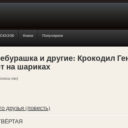
 СКАЗОК
Новое
Популярное
ебурашка и другие: Крокодил Ген
т на шариках
Голоса (ов)]
го друзья (повесть)
ТВЁРТАЯ