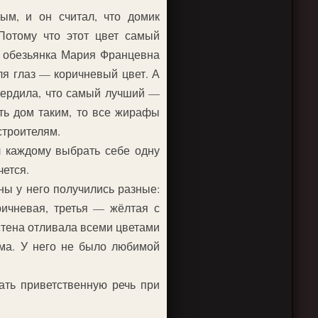
ым, и он считал, что домик
Потому что этот цвет самый
я обезьянка Мария Францевна
ля глаз — коричневый цвет. А
вердила, что самый лучший —
ть дом таким, то все жирафы
строителям.
 каждому выбрать себе одну
чется.
ны у него получились разные:
ичневая, третья — жёлтая с
стена отливала всеми цветами
има. У него не было любимой
ать приветственную речь при