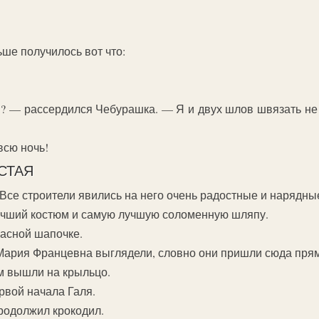
ьше получилось вот что:
я? — рассердился Чебурашка. — Я и двух шлов швязать не 
всю ночь!
СТАЯ
 Все строители явились на него очень радостные и нарядны
учший костюм и самую лучшую соломенную шляпу.
расной шапочке.
Мария Францевна выглядели, словно они пришли сюда прям
м вышли на крыльцо.
вой начала Галя.
родолжил крокодил.