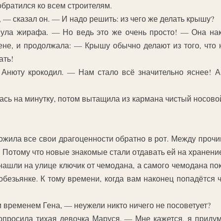
братился ко всем строителям.
 — сказал он. — И надо решить: из чего же делать крышу?
ула жирафа. — Но ведь это же очень просто! — Она нак
не, и продолжала: — Крышу обычно делают из того, что н
ать!
Анюту крокодил. — Нам стало всё значительно яснее! А
ь на минутку, потом вытащила из кармана чистый носовой
ожила все свои драгоценности обратно в рот. Между прочи
. Потому что новые знакомые стали отдавать ей на хранен
нашли на улице ключик от чемодана, а самого чемодана по
обезьянке. К тому времени, когда вам наконец попадётся ч
 временем Гена, — неужели никто ничего не посоветует?
просила тихая девочка Маруся. — Мне кажется, я придума