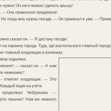
не нужен! Из него можно сделать крышу!
и. — Она правильно придумала!
 Но тогда мне нужны гвозди. — Он прикинул в уме. — Приме
.
омно сказал он. — Я достану гвозди!
 на окраину города. Туда, где располагался главный городс
чке главный кладовщик в валенках.
вор издалека.
ленеет! — сказал он. — А нам
ите немножко?
— ответил кладовщик. — Это
. Каждый ящик на учёте.
продолжал Чебурашка. —
дёте лишние? Нам же немного