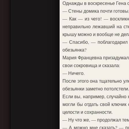
Однажды в воскресенье Гена о
— Стены домика почти готовы,
— Как — из чего! — воскликн
неправильно лежавший на сте
крышу можно и вообще не дел
— Спасибо, — поблагодарил 
обезьянка?
Мария Францевна призадумалас
свои сокровища и сказала:
— Ничего.
После этого она тщательно ул
обезьянки заметно потолстели
Если вы, например, случайно 
могли бы отдать свой ключик 
целости и сохранности.
— Ну что же, — продолжал тем
— А можно мне сказать? — по