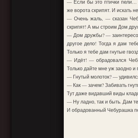
— Если бы это птички пели…
же ворота скрипят. И искать н
— Очень жаль, — сказан Чеб
скрипят! А мы строим Дом дру
— Дом дружбы? — заинтересов
другое дело! Тогда я дам тебе
Только я тебе дам гнутые гвоз
— Идёт! — обрадовался Чеб
Только дайте мне уж заодно и 
— Гнутый молоток? — удивилс
— Как — зачем? Забивать гнут
Тут даже видавший виды кладо
— Ну ладно, так и быть. Дам 
И обрадованный Чебурашка по